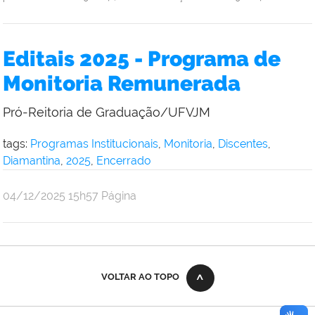
Editais 2025 - Programa de
Monitoria Remunerada
Pró-Reitoria de Graduação/UFVJM
tags:
Programas Institucionais
,
Monitoria
,
Discentes
,
Diamantina
,
2025
,
Encerrado
publicado
04/12/2025
15h57
Página
VOLTAR AO TOPO