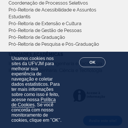
Coordenação de Processos Seletivos
Pró-Reitoria de Acessibilidade e Assuntos
Estudantis
Pró-Reitoria de Extensão e Cultura
Pró-Reitoria de Gestão de Pessoas
Pró-Reitoria de Graduação
Pró-Reitoria de Pesquisa e Pós-Graduação
UNIDADES ACADÊMICAS
Usamos cookies nos
OK
Instituto de Ciência, Engenharia e Tecnologia
sites da UFVJM para
melhorar sua
Instituto de Engenharia, Ciência e Tecnologia
experiência de
navegação e coletar
dados estatísticos. Para
ter mais informações
sobre como isso é feito,
acesse nossa
Política
de Cookies
. Se você
concorda com nosso
monitoramento de
cookies, clique em "OK".
Avalie este site!