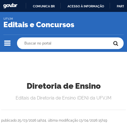
COMUNICA BR
ACESSO À INFORMAÇÃO
PARTI
IR
UFVJM
PARA
Editais e Concursos
O
CONTEÚDO
Buscar no portal
Buscar no portal
Diretoria de Ensino
Editais da Diretoria de Ensino (DEN) da UFVJM
publicado
25/03/2026 14h24,
última modificação
13/04/2026 15h19