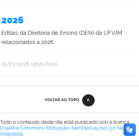
2026
Editais da Diretoria de Ensino (DEN) da UFVJM
relacionados à 2026
publicado
25/03/2026
14h25
Pasta
VOLTAR AO TOPO
Todo o conteúdo deste site está publicado sob a licença
Creative Commons Atribuição-SemDerivações 3.0 Não
Adaptada
.