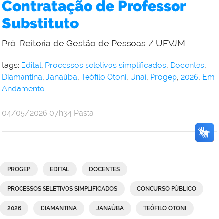
Contratação de Professor
Substituto
Pró-Reitoria de Gestão de Pessoas / UFVJM
tags:
Edital
,
Processos seletivos simplificados
,
Docentes
,
Diamantina
,
Janaúba
,
Teófilo Otoni
,
Unaí
,
Progep
,
2026
,
Em
Andamento
publicado
04/05/2026
07h34
Pasta
PROGEP
EDITAL
DOCENTES
PROCESSOS SELETIVOS SIMPLIFICADOS
CONCURSO PÚBLICO
2026
DIAMANTINA
JANAÚBA
TEÓFILO OTONI