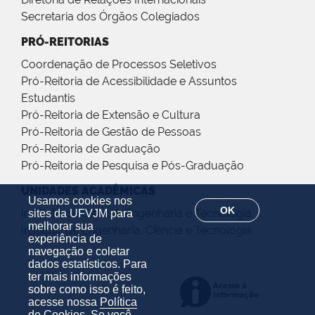
Secretaria dos Órgãos Colegiados
PRÓ-REITORIAS
Coordenação de Processos Seletivos
Pró-Reitoria de Acessibilidade e Assuntos
Estudantis
Pró-Reitoria de Extensão e Cultura
Pró-Reitoria de Gestão de Pessoas
Pró-Reitoria de Graduação
Pró-Reitoria de Pesquisa e Pós-Graduação
UNIDADES ACADÊMICAS
Usamos cookies nos
OK
Instituto de Ciência, Engenharia e Tecnologia
sites da UFVJM para
melhorar sua
Instituto de Engenharia, Ciência e Tecnologia
experiência de
navegação e coletar
dados estatísticos. Para
ter mais informações
sobre como isso é feito,
acesse nossa
Política
de Cookies
. Se você