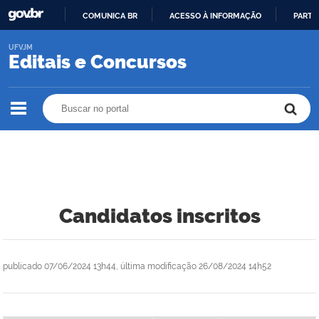
COMUNICA BR
ACESSO À INFORMAÇÃO
PARTI
IR
UFVJM
PARA
Editais e Concursos
O
CONTEÚDO
Buscar no portal
Buscar no portal
Candidatos inscritos
publicado
07/06/2024 13h44,
última modificação
26/08/2024 14h52