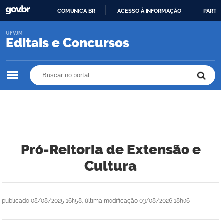
COMUNICA BR
ACESSO À INFORMAÇÃO
PARTI
IR
UFVJM
PARA
Editais e Concursos
O
CONTEÚDO
Buscar no portal
Buscar no portal
Pró-Reitoria de Extensão e
Cultura
publicado
08/08/2025 16h58,
última modificação
03/08/2026 18h06