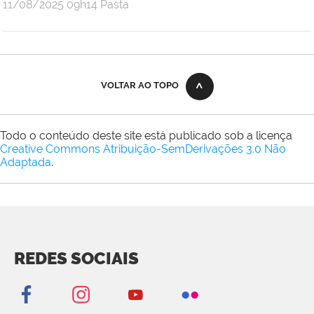
publicado
11/08/2025
09h14
Pasta
VOLTAR AO TOPO
Todo o conteúdo deste site está publicado sob a licença
Creative Commons Atribuição-SemDerivações 3.0 Não
Adaptada
.
REDES SOCIAIS