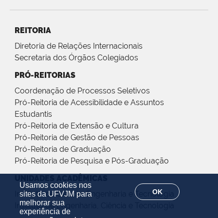
REITORIA
Diretoria de Relações Internacionais
Secretaria dos Órgãos Colegiados
PRÓ-REITORIAS
Coordenação de Processos Seletivos
Pró-Reitoria de Acessibilidade e Assuntos
Estudantis
Pró-Reitoria de Extensão e Cultura
Pró-Reitoria de Gestão de Pessoas
Pró-Reitoria de Graduação
Pró-Reitoria de Pesquisa e Pós-Graduação
UNIDADES ACADÊMICAS
Usamos cookies nos
OK
Instituto de Ciência, Engenharia e Tecnologia
sites da UFVJM para
melhorar sua
Instituto de Engenharia, Ciência e Tecnologia
experiência de