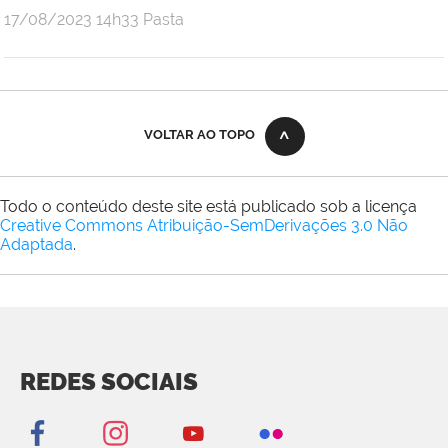
publicado
17/08/2023
14h33
Pasta
VOLTAR AO TOPO
Todo o conteúdo deste site está publicado sob a licença
Creative Commons Atribuição-SemDerivações 3.0 Não
Adaptada
.
REDES SOCIAIS