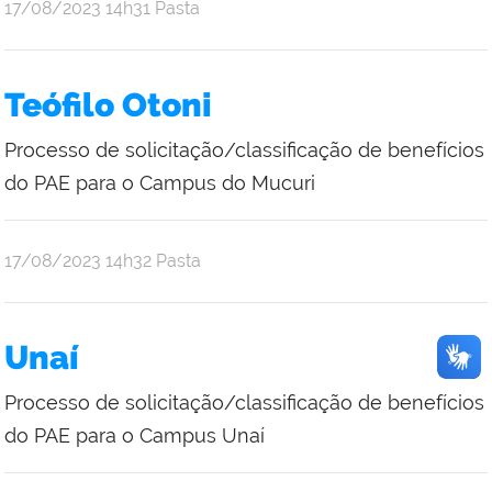
publicado
17/08/2023
14h31
Pasta
Teófilo Otoni
Processo de solicitação/classificação de benefícios
do PAE para o Campus do Mucuri
publicado
17/08/2023
14h32
Pasta
Unaí
Processo de solicitação/classificação de benefícios
do PAE para o Campus Unaí