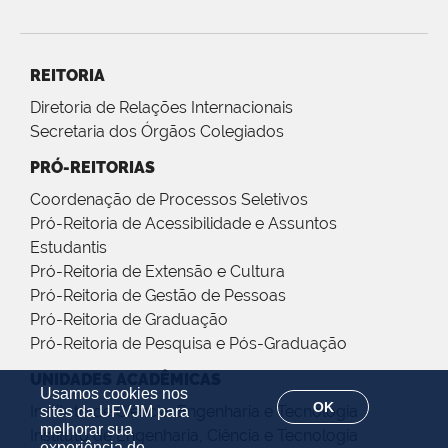
REITORIA
Diretoria de Relações Internacionais
Secretaria dos Órgãos Colegiados
PRÓ-REITORIAS
Coordenação de Processos Seletivos
Pró-Reitoria de Acessibilidade e Assuntos
Estudantis
Pró-Reitoria de Extensão e Cultura
Pró-Reitoria de Gestão de Pessoas
Pró-Reitoria de Graduação
Pró-Reitoria de Pesquisa e Pós-Graduação
UNIDADES ACADÊMICAS
Usamos cookies nos
OK
Instituto de Ciência, Engenharia e Tecnologia
sites da UFVJM para
melhorar sua
Instituto de Engenharia, Ciência e Tecnologia
experiência de