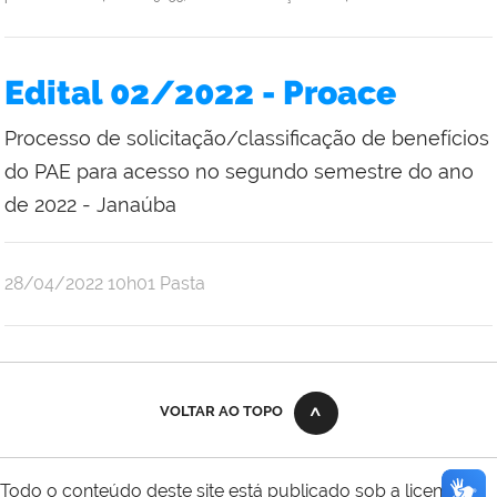
Edital 02/2022 - Proace
Processo de solicitação/classificação de benefícios
do PAE para acesso no segundo semestre do ano
de 2022 - Janaúba
publicado
28/04/2022
10h01
Pasta
VOLTAR AO TOPO
Todo o conteúdo deste site está publicado sob a licença