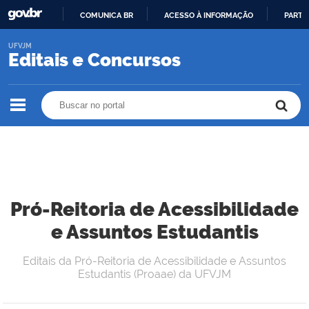
COMUNICA BR
ACESSO À INFORMAÇÃO
PARTI
IR
UFVJM
PARA
Editais e Concursos
O
CONTEÚDO
Buscar no portal
Buscar no portal
Pró-Reitoria de Acessibilidade
e Assuntos Estudantis
Editais da Pró-Reitoria de Acessibilidade e Assuntos
Estudantis (Proaae) da UFVJM