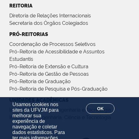
REITORIA
Diretoria de Relações Internacionais
Secretaria dos Órgãos Colegiados
PRÓ-REITORIAS
Coordenação de Processos Seletivos
Pró-Reitoria de Acessibilidade e Assuntos
Estudantis
Pró-Reitoria de Extensão e Cultura
Pró-Reitoria de Gestão de Pessoas
Pró-Reitoria de Graduação
Pró-Reitoria de Pesquisa e Pós-Graduação
UNIDADES ACADÊMICAS
Usamos cookies nos
OK
Instituto de Ciência, Engenharia e Tecnologia
sites da UFVJM para
melhorar sua
Instituto de Engenharia, Ciência e Tecnologia
experiência de
navegação e coletar
dados estatísticos. Para
ter mais informações