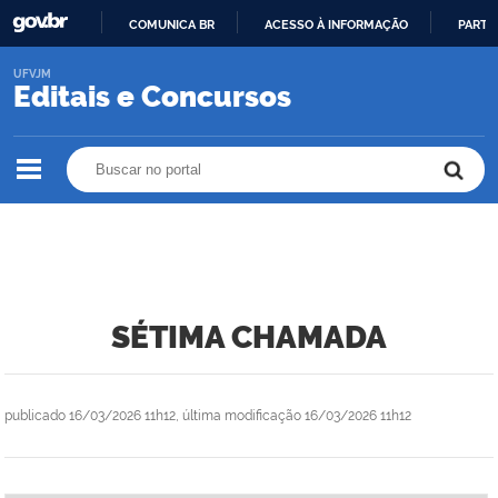
COMUNICA BR
ACESSO À INFORMAÇÃO
PARTI
IR
UFVJM
PARA
Editais e Concursos
O
CONTEÚDO
Buscar no portal
Buscar no portal
SÉTIMA CHAMADA
publicado
16/03/2026 11h12,
última modificação
16/03/2026 11h12