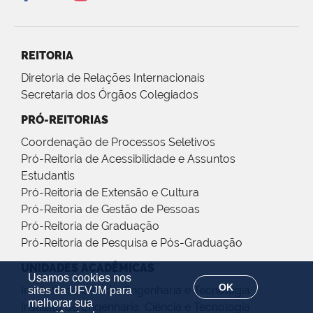
REITORIA
Diretoria de Relações Internacionais
Secretaria dos Órgãos Colegiados
PRÓ-REITORIAS
Coordenação de Processos Seletivos
Pró-Reitoria de Acessibilidade e Assuntos
Estudantis
Pró-Reitoria de Extensão e Cultura
Pró-Reitoria de Gestão de Pessoas
Pró-Reitoria de Graduação
Pró-Reitoria de Pesquisa e Pós-Graduação
UNIDADES ACADÊMICAS
Usamos cookies nos
OK
Instituto de Ciência, Engenharia e Tecnologia
sites da UFVJM para
melhorar sua
Instituto de Engenharia, Ciência e Tecnologia