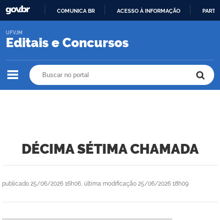
COMUNICA BR
ACESSO À INFORMAÇÃO
PARTI
IR
UFVJM
PARA
Editais e Concursos
O
CONTEÚDO
Buscar no portal
Buscar no portal
DÉCIMA SÉTIMA CHAMADA
publicado
25/06/2026 16h06,
última modificação
25/06/2026 18h09