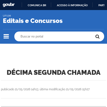
COMUNICA BR
ACESSO À INFORMAÇÃO
PARTI
IR
UFVJM
PARA
Editais e Concursos
O
CONTEÚDO
Buscar no portal
Buscar no portal
DÉCIMA SEGUNDA CHAMADA
publicado
21/05/2026 14h13,
última modificação
21/05/2026 15h27