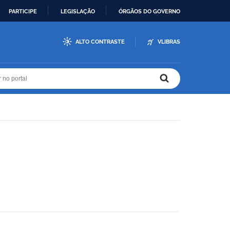
PARTICIPE
LEGISLAÇÃO
ÓRGÃOS DO GOVERNO
ALTO CONTRASTE
VLIBRAS
r no portal
r no portal