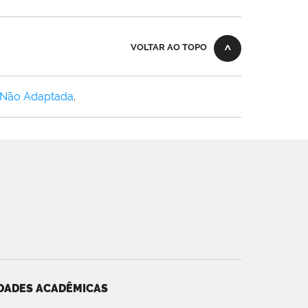
VOLTAR AO TOPO
 Não Adaptada
.
DADES ACADÊMICAS