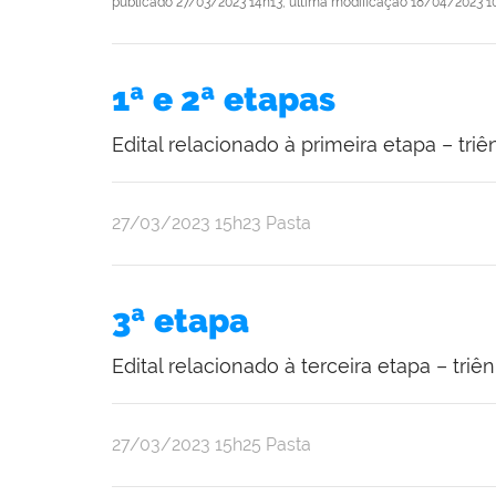
publicado
27/03/2023 14h13,
última modificação
18/04/2023 1
1ª e 2ª etapas
Edital relacionado à primeira etapa – tr
publicado
27/03/2023
15h23
Pasta
3ª etapa
Edital relacionado à terceira etapa – triê
publicado
27/03/2023
15h25
Pasta