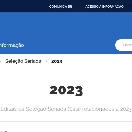
COMUNICA BR
ACESSO À INFORMAÇÃO
IR
PARA
O
CONTEÚDO
Busca
Busca
Informação
Seleção Seriada
2023
2023
Editais da Seleção Seriada (Sasi) relacionados a 2023