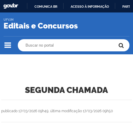
COMUNICA BR
ACESSO À INFORMAÇÃO
PARTI
IR
UFVJM
PARA
Editais e Concursos
O
CONTEÚDO
Buscar no portal
Buscar no portal
SEGUNDA CHAMADA
publicado
17/03/2026 09h49,
última modificação
17/03/2026 09h50