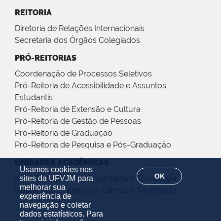
REITORIA
Diretoria de Relações Internacionais
Secretaria dos Órgãos Colegiados
PRÓ-REITORIAS
Coordenação de Processos Seletivos
Pró-Reitoria de Acessibilidade e Assuntos
Estudantis
Pró-Reitoria de Extensão e Cultura
Pró-Reitoria de Gestão de Pessoas
Pró-Reitoria de Graduação
Pró-Reitoria de Pesquisa e Pós-Graduação
UNIDADES ACADÊMICAS
Usamos cookies nos
OK
Instituto de Ciência, Engenharia e Tecnologia
sites da UFVJM para
melhorar sua
Instituto de Engenharia, Ciência e Tecnologia
experiência de
navegação e coletar
dados estatísticos. Para