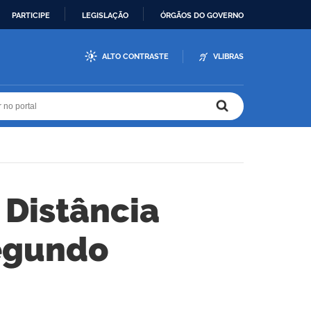
PARTICIPE
LEGISLAÇÃO
ÓRGÃOS DO GOVERNO
ALTO CONTRASTE
VLIBRAS
r no portal
r no portal
 Distância
segundo