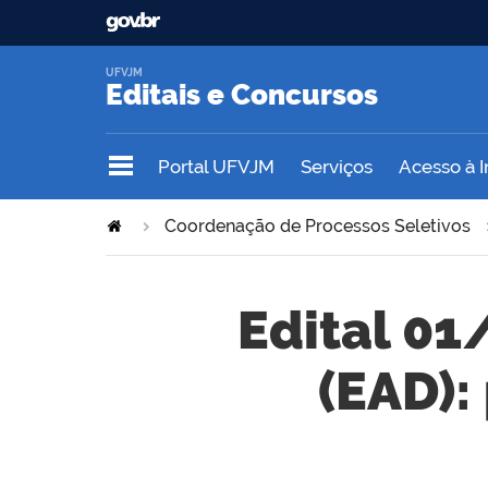
UFVJM
Editais e Concursos
Portal UFVJM
Serviços
Acesso à 
Coordenação de Processos Seletivos
Edital 01
(EAD):