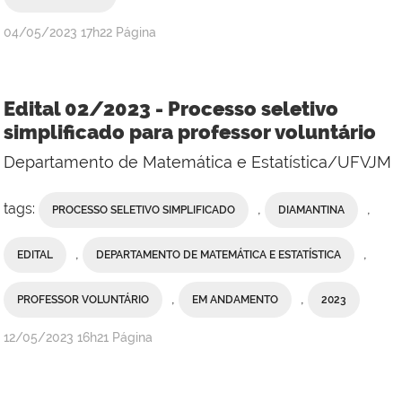
publicado
04/05/2023
17h22
Página
Edital 02/2023 - Processo seletivo
simplificado para professor voluntário
Departamento de Matemática e Estatística/UFVJM
tags:
,
,
PROCESSO SELETIVO SIMPLIFICADO
DIAMANTINA
,
,
EDITAL
DEPARTAMENTO DE MATEMÁTICA E ESTATÍSTICA
,
,
PROFESSOR VOLUNTÁRIO
EM ANDAMENTO
2023
publicado
12/05/2023
16h21
Página