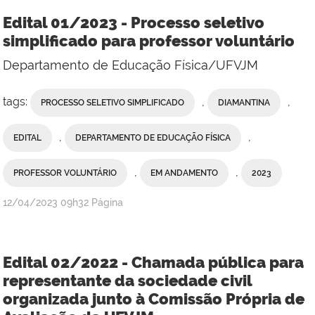
Edital 01/2023 - Processo seletivo
simplificado para professor voluntário
Departamento de Educação Física/UFVJM
tags:
,
,
PROCESSO SELETIVO SIMPLIFICADO
DIAMANTINA
,
,
EDITAL
DEPARTAMENTO DE EDUCAÇÃO FÍSICA
,
,
PROFESSOR VOLUNTÁRIO
EM ANDAMENTO
2023
publicado
12/04/2023
09h32
Página
Edital 02/2022 - Chamada pública para
representante da sociedade civil
organizada junto à Comissão Própria de