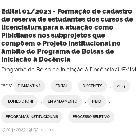
Edital 01/2023 - Formação de cadastro
de reserva de estudantes dos cursos de
licenciatura para a atuação como
Pibidianos nos subprojetos que
compõem o Projeto Institucional no
âmbito do Programa de Bolsas de
Iniciação à Docência
Programa de Bolsa de Iniciação à Docência/UFVJM
tags:
,
,
,
,
DIAMANTINA
EDITAL
DISCENTES
2023
,
,
,
TEÓFILO OTONI
EM ANDAMENTO
PIBID
,
PROGRAMAS INSTITUCIONAIS
PROCESSO SELETIVO
publicado
13/04/2023
19h52
Página