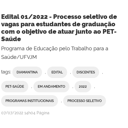
Edital 01/2022 - Processo seletivo de
vagas para estudantes de graduação
com o objetivo de atuar junto ao PET-
Saúde
Programa de Educação pelo Trabalho para a
Saúde/UFVJM
tags:
,
,
,
DIAMANTINA
EDITAL
DISCENTES
,
,
,
PET-SAÚDE
EM ANDAMENTO
2022
,
PROGRAMAS INSTITUCIONAIS
PROCESSO SELETIVO
publicado
07/07/2022
14h04
Página