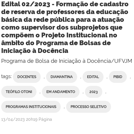
Edital 02/2023 - Formação de cadastro
de reserva de professores da educação
básica da rede pública para a atuação
como supervisor dos subprojetos que
compõem o Projeto Institucional no
âmbito do Programa de Bolsas de
Iniciação à Docência
Programa de Bolsa de Iniciação à Docência/UFVJM
tags:
,
,
,
,
DOCENTES
DIAMANTINA
EDITAL
PIBID
,
,
,
TEÓFILO OTONI
EM ANDAMENTO
2023
,
PROGRAMAS INSTITUCIONAIS
PROCESSO SELETIVO
publicado
13/04/2023
20h19
Página