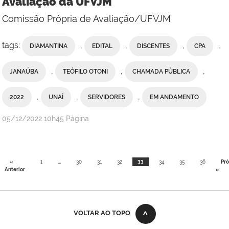
Avaliação da UFVJM
Comissão Própria de Avaliação/UFVJM
tags:
,
,
,
,
DIAMANTINA
EDITAL
DISCENTES
CPA
,
,
,
JANAÚBA
TEÓFILO OTONI
CHAMADA PÚBLICA
,
,
,
2022
UNAÍ
SERVIDORES
EM ANDAMENTO
publicado
05/12/2022
10h45
Página
«
1
...
30
31
32
33
34
35
36
Pr
Anterior
»
VOLTAR AO TOPO