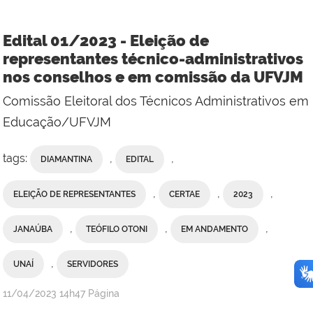
Edital 01/2023 - Eleição de
representantes técnico-administrativos
nos conselhos e em comissão da UFVJM
Comissão Eleitoral dos Técnicos Administrativos em
Educação/UFVJM
tags:
,
,
DIAMANTINA
EDITAL
,
,
,
ELEIÇÃO DE REPRESENTANTES
CERTAE
2023
,
,
,
JANAÚBA
TEÓFILO OTONI
EM ANDAMENTO
,
UNAÍ
SERVIDORES
publicado
11/04/2023
14h47
Página