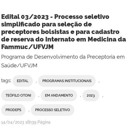
Edital 03/2023 - Processo seletivo
simplificado para seleção de
preceptores bolsistas e para cadastro
de reserva do Internato em Medicina da
Fammuc/UFVJM
Programa de Desenvolvimento da Preceptoria em
Saúde/UFVJM
tags:
,
,
EDITAL
PROGRAMAS INSTITUCIONAIS
,
,
,
TEÓFILO OTONI
EM ANDAMENTO
2023
,
PRODEPS
PROCESSO SELETIVO
publicado
14/04/2023
16h39
Página