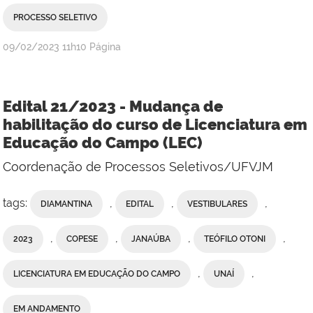
PROCESSO SELETIVO
publicado
09/02/2023
11h10
Página
Edital 21/2023 - Mudança de
habilitação do curso de Licenciatura em
Educação do Campo (LEC)
Coordenação de Processos Seletivos/UFVJM
tags:
,
,
,
DIAMANTINA
EDITAL
VESTIBULARES
,
,
,
,
2023
COPESE
JANAÚBA
TEÓFILO OTONI
,
,
LICENCIATURA EM EDUCAÇÃO DO CAMPO
UNAÍ
EM ANDAMENTO