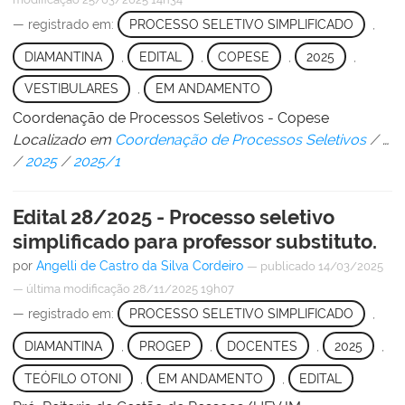
— registrado em:
PROCESSO SELETIVO SIMPLIFICADO
,
DIAMANTINA
,
EDITAL
,
COPESE
,
2025
,
VESTIBULARES
,
EM ANDAMENTO
Coordenação de Processos Seletivos - Copese
Localizado em
Coordenação de Processos Seletivos
/
…
/
2025
/
2025/1
Edital 28/2025 - Processo seletivo
simplificado para professor substituto.
por
Angelli de Castro da Silva Cordeiro
—
publicado
14/03/2025
—
última modificação
28/11/2025 19h07
— registrado em:
PROCESSO SELETIVO SIMPLIFICADO
,
DIAMANTINA
,
PROGEP
,
DOCENTES
,
2025
,
TEÓFILO OTONI
,
EM ANDAMENTO
,
EDITAL