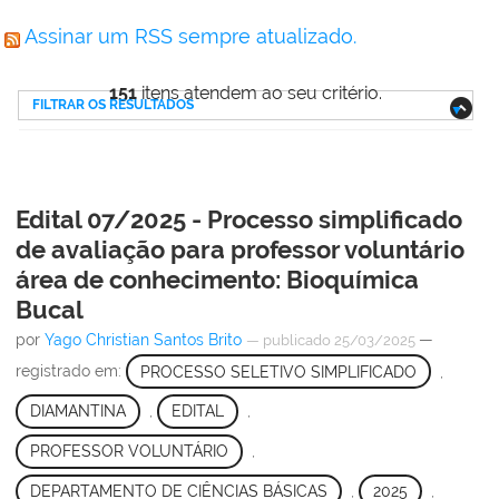
Assinar um RSS sempre atualizado.
151
itens atendem ao seu critério.
FILTRAR OS RESULTADOS
Edital 07/2025 - Processo simplificado
de avaliação para professor voluntário
área de conhecimento: Bioquímica
Bucal
por
Yago Christian Santos Brito
—
—
publicado
25/03/2025
registrado em:
PROCESSO SELETIVO SIMPLIFICADO
,
DIAMANTINA
,
EDITAL
,
PROFESSOR VOLUNTÁRIO
,
DEPARTAMENTO DE CIÊNCIAS BÁSICAS
,
2025
,