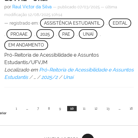
por
Raul Victor da Silva
—
publicado
07/03/2025
—
última
modificação
12/08/2025 10h14
— registrado em:
ASSISTÊNCIA ESTUDANTIL
,
EDITAL
,
PROAAE
,
2025
,
PAE
,
UNAÍ
,
EM ANDAMENTO
Pró-Reitoria de Acessibilidade e Assuntos
Estudantis/UFVJM
Localizado em
Pró-Reitoria de Acessibilidade e Assuntos
Estudantis
/
…
/
2025/2
/
Unaí
1
...
7
8
9
10
11
12
13
...
16
erior