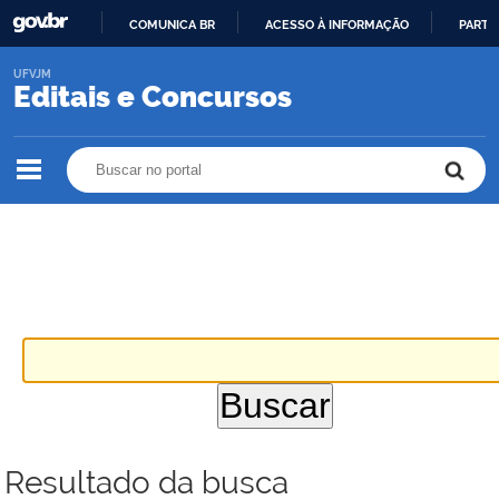
COMUNICA BR
ACESSO À INFORMAÇÃO
PARTI
IR
UFVJM
PARA
Editais e Concursos
O
CONTEÚDO
Buscar no portal
Buscar no portal
Resultado da busca