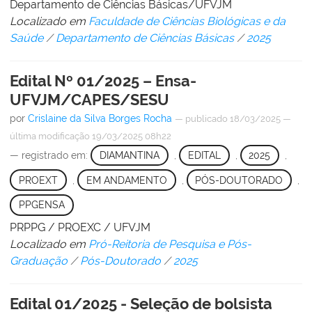
Departamento de Ciências Básicas/UFVJM
Localizado em
Faculdade de Ciências Biológicas e da
Saúde
/
Departamento de Ciências Básicas
/
2025
Edital Nº 01/2025 – Ensa-
UFVJM/CAPES/SESU
por
Crislaine da Silva Borges Rocha
—
publicado
18/03/2025
—
última modificação
19/03/2025 08h22
— registrado em:
DIAMANTINA
,
EDITAL
,
2025
,
PROEXT
,
EM ANDAMENTO
,
PÓS-DOUTORADO
,
PPGENSA
PRPPG / PROEXC / UFVJM
Localizado em
Pró-Reitoria de Pesquisa e Pós-
Graduação
/
Pós-Doutorado
/
2025
Edital 01/2025 - Seleção de bolsista