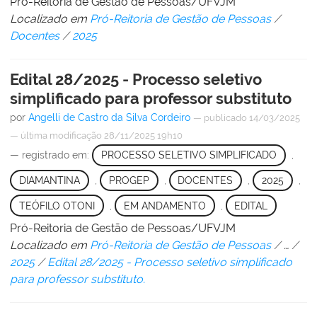
Pró-Reitoria de Gestão de Pessoas/UFVJM
Localizado em
Pró-Reitoria de Gestão de Pessoas
/
Docentes
/
2025
Edital 28/2025 - Processo seletivo
simplificado para professor substituto
por
Angelli de Castro da Silva Cordeiro
—
publicado
14/03/2025
—
última modificação
28/11/2025 19h10
— registrado em:
PROCESSO SELETIVO SIMPLIFICADO
,
DIAMANTINA
,
PROGEP
,
DOCENTES
,
2025
,
TEÓFILO OTONI
,
EM ANDAMENTO
,
EDITAL
Pró-Reitoria de Gestão de Pessoas/UFVJM
Localizado em
Pró-Reitoria de Gestão de Pessoas
/
…
/
2025
/
Edital 28/2025 - Processo seletivo simplificado
para professor substituto.