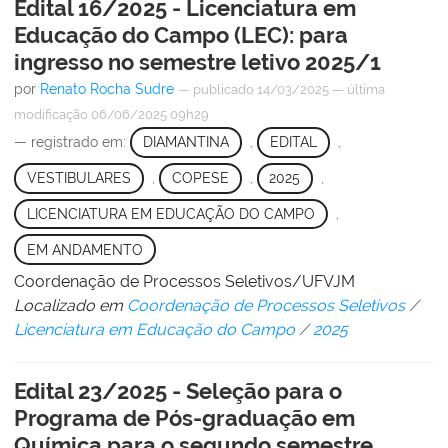
Edital 16/2025 - Licenciatura em
Educação do Campo (LEC): para
ingresso no semestre letivo 2025/1
por
Renato Rocha Sudre
—
publicado
14/03/2025
—
última
modificação
06/06/2025 09h29
— registrado em:
DIAMANTINA
,
EDITAL
,
VESTIBULARES
,
COPESE
,
2025
,
LICENCIATURA EM EDUCAÇÃO DO CAMPO
,
EM ANDAMENTO
Coordenação de Processos Seletivos/UFVJM
Localizado em
Coordenação de Processos Seletivos
/
Licenciatura em Educação do Campo
/
2025
Edital 23/2025 - Seleção para o
Programa de Pós-graduação em
Química para o segundo semestre