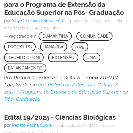
para o Programa de Extensão da
Educação Superior na Pós- Graduação
por
Yago Christian Santos Brito
—
publicado
17/03/2025
—
última
modificação
02/09/2025 14h24
— registrado em:
DIAMANTINA
,
COMUNIDADE
,
PROEXT-PG
,
JANAÚBA
,
2025
,
TEÓFILO OTONI
,
EXTENSÃO
,
UNAÍ
,
EM ANDAMENTO
Pro-Reitoria de Extensão e Cultura - Proexc/UFVJM
Localizado em
Pró-Reitoria de Extensão e Cultura
/
2025
/
Programa de Extensão da Educação Superior na
Pós- Graduação
Edital 19/2025 - Ciências Biológicas
por
Renato Rocha Sudre
—
publicado
14/03/2025
—
última
modificação
25/03/2025 14h34