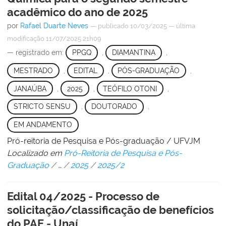
acadêmico do ano de 2025
por
Rafael Duarte Neves
—
publicado
10/03/2025
—
última
modificação
11/07/2025 21h09
— registrado em:
PPGQ
,
DIAMANTINA
,
MESTRADO
,
EDITAL
,
PÓS-GRADUAÇÃO
,
JANAÚBA
,
2025
,
TEÓFILO OTONI
,
STRICTO SENSU
,
DOUTORADO
,
EM ANDAMENTO
Pró-reitoria de Pesquisa e Pós-graduação / UFVJM
Localizado em
Pró-Reitoria de Pesquisa e Pós-
Graduação
/
…
/
2025
/
2025/2
Edital 04/2025 - Processo de
solicitação/classificação de benefícios
do PAE - Unaí