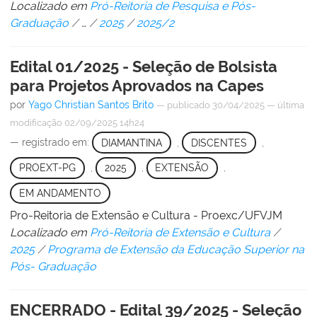
Localizado em
Pró-Reitoria de Pesquisa e Pós-
Graduação
/
…
/
2025
/
2025/2
Edital 01/2025 - Seleção de Bolsista
para Projetos Aprovados na Capes
por
Yago Christian Santos Brito
—
publicado
30/04/2025
—
última
modificação
02/09/2025 14h24
— registrado em:
DIAMANTINA
,
DISCENTES
,
PROEXT-PG
,
2025
,
EXTENSÃO
,
EM ANDAMENTO
Pro-Reitoria de Extensão e Cultura - Proexc/UFVJM
Localizado em
Pró-Reitoria de Extensão e Cultura
/
2025
/
Programa de Extensão da Educação Superior na
Pós- Graduação
ENCERRADO - Edital 39/2025 - Seleção