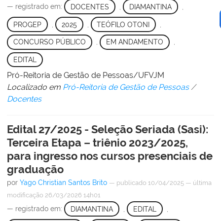
— registrado em:
DOCENTES
,
DIAMANTINA
,
PROGEP
,
2025
,
TEÓFILO OTONI
,
CONCURSO PÚBLICO
,
EM ANDAMENTO
,
EDITAL
Pró-Reitoria de Gestão de Pessoas/UFVJM
Localizado em
Pró-Reitoria de Gestão de Pessoas
/
Docentes
Edital 27/2025 - Seleção Seriada (Sasi):
Terceira Etapa – triênio 2023/2025,
para ingresso nos cursos presenciais de
graduação
por
Yago Christian Santos Brito
—
publicado
10/04/2025
—
última
modificação
26/03/2026 14h01
— registrado em:
DIAMANTINA
,
EDITAL
,