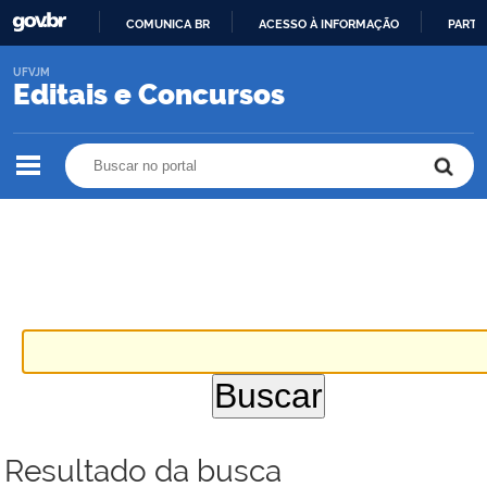
COMUNICA BR
ACESSO À INFORMAÇÃO
PARTI
IR
UFVJM
PARA
Editais e Concursos
O
CONTEÚDO
Buscar no portal
Buscar no portal
Resultado da busca