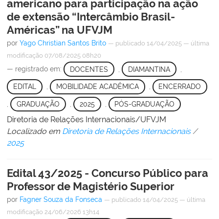
americano para participação na ação
de extensão “Intercâmbio Brasil-
Américas” na UFVJM
por
Yago Christian Santos Brito
—
publicado
14/04/2025
—
última
modificação
07/08/2025 08h20
— registrado em:
DOCENTES
,
DIAMANTINA
,
EDITAL
,
MOBILIDADE ACADÊMICA
,
ENCERRADO
,
GRADUAÇÃO
,
2025
,
PÓS-GRADUAÇÃO
Diretoria de Relações Internacionais/UFVJM
Localizado em
Diretoria de Relações Internacionais
/
2025
Edital 43/2025 - Concurso Público para
Professor de Magistério Superior
por
Fagner Souza da Fonseca
—
publicado
14/04/2025
—
última
modificação
24/06/2026 13h14