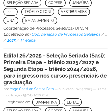
SELEÇÃO SERIADA
,
COPESE
,
JANAÚBA
,
2025
,
TEÓFILO OTONI
,
VESTIBULARES
,
UNAÍ
,
EM ANDAMENTO
Coordenação de Processos Seletivos/UFVJM
Localizado em
Coordenação de Processos Seletivos
/
…
/
2025
/
3ª etapa
Edital 26/2025 - Seleção Seriada (Sasi):
Primeira Etapa – triênio 2025/2027 e
Segunda Etapa – triênio 2024/2026,
para ingresso nos cursos presenciais de
graduação
por
Yago Christian Santos Brito
—
publicado
10/04/2025
—
última
modificação
25/05/2026 12h11
— registrado em:
DIAMANTINA
,
EDITAL
,