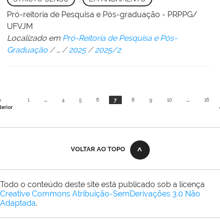
Pró-reitoria de Pesquisa e Pós-graduação - PRPPG/
UFVJM
Localizado em
Pró-Reitoria de Pesquisa e Pós-
Graduação
/
…
/
2025
/
2025/2
«
1
...
4
5
6
7
8
9
10
...
16
terior
VOLTAR AO TOPO
Todo o conteúdo deste site está publicado sob a licença
Creative Commons Atribuição-SemDerivações 3.0 Não
Adaptada
.