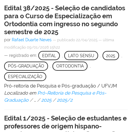
Edital 38/2025 - Seleção de candidatos
para o Curso de Especialização em
Ortodontia com ingresso no segundo
semestre de 2025
por
Rafael Duarte Neves
—
publicado
22/04/2025
—
última
modificação
09/01/2026 15h22
— registrado em:
EDITAL
,
LATO SENSU
,
2025
,
PÓS-GRADUAÇÃO
,
ORTODONTIA
,
ESPECIALIZAÇÃO
Pró-reitoria de Pesquisa e Pós-graduação / UFVJM
Localizado em
Pró-Reitoria de Pesquisa e Pós-
Graduação
/
…
/
2025
/
2025/2
Edital 1/2025 - Seleção de estudantes e
professores de origem hispano-