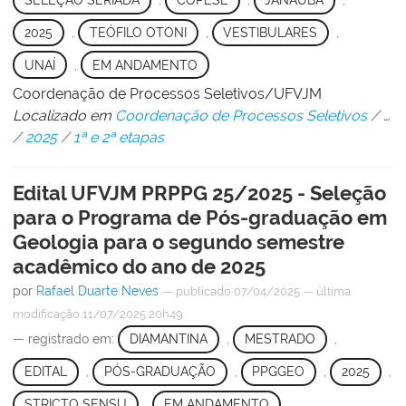
SELEÇÃO SERIADA
,
COPESE
,
JANAÚBA
,
2025
,
TEÓFILO OTONI
,
VESTIBULARES
,
UNAÍ
,
EM ANDAMENTO
Coordenação de Processos Seletivos/UFVJM
Localizado em
Coordenação de Processos Seletivos
/
…
/
2025
/
1ª e 2ª etapas
Edital UFVJM PRPPG 25/2025 - Seleção
para o Programa de Pós-graduação em
Geologia para o segundo semestre
acadêmico do ano de 2025
por
Rafael Duarte Neves
—
publicado
07/04/2025
—
última
modificação
11/07/2025 20h49
— registrado em:
DIAMANTINA
,
MESTRADO
,
EDITAL
,
PÓS-GRADUAÇÃO
,
PPGGEO
,
2025
,
STRICTO SENSU
,
EM ANDAMENTO