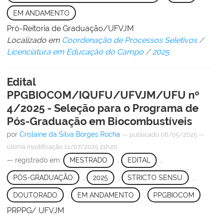
EM ANDAMENTO
Pró-Reitoria de Graduação/UFVJM
Localizado em
Coordenação de Processos Seletivos
/
Licenciatura em Educação do Campo
/
2025
Edital
PPGBIOCOM/IQUFU/UFVJM/UFU nº
4/2025 - Seleção para o Programa de
Pós-Graduação em Biocombustíveis
por
Crislaine da Silva Borges Rocha
—
publicado
06/05/2025
—
última modificação
11/07/2025 21h20
— registrado em:
MESTRADO
,
EDITAL
,
PÓS-GRADUAÇÃO
,
2025
,
STRICTO SENSU
,
DOUTORADO
,
EM ANDAMENTO
,
PPGBIOCOM
PRPPG/ UFVJM