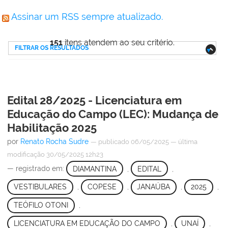
Assinar um RSS sempre atualizado.
151
itens atendem ao seu critério.
FILTRAR OS RESULTADOS
Edital 28/2025 - Licenciatura em
Educação do Campo (LEC): Mudança de
Habilitação 2025
por
Renato Rocha Sudre
—
publicado
06/05/2025
—
última
modificação
30/05/2025 12h23
— registrado em:
DIAMANTINA
,
EDITAL
,
VESTIBULARES
,
COPESE
,
JANAÚBA
,
2025
,
TEÓFILO OTONI
,
LICENCIATURA EM EDUCAÇÃO DO CAMPO
,
UNAÍ
,