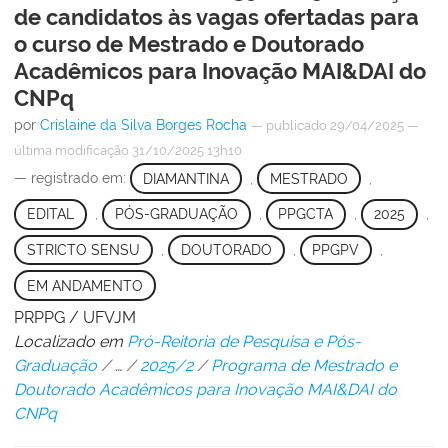
de candidatos às vagas ofertadas para
o curso de Mestrado e Doutorado
Acadêmicos para Inovação MAI&DAI do
CNPq
por
Crislaine da Silva Borges Rocha
—
publicado
29/04/2025
—
última modificação
31/10/2025 13h10
— registrado em:
DIAMANTINA
,
MESTRADO
,
EDITAL
,
PÓS-GRADUAÇÃO
,
PPGCTA
,
2025
,
STRICTO SENSU
,
DOUTORADO
,
PPGPV
,
EM ANDAMENTO
PRPPG / UFVJM
Localizado em
Pró-Reitoria de Pesquisa e Pós-
Graduação
/
…
/
2025/2
/
Programa de Mestrado e
Doutorado Acadêmicos para Inovação MAI&DAI do
CNPq