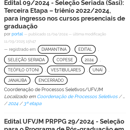
Edital 09/2024 - Seleção Seriada (Sasi):
Terceira Etapa – triênio 2022/2024,
para ingresso nos cursos presenciais de
graduação
por
portal
—
publicado
11/04/2024
—
última modificação
11/09/2025 15h47
— registrado em:
DIAMANTINA
,
EDITAL
,
SELEÇÃO SERIADA
,
COPESE
,
2024
,
TEÓFILO OTONI
,
VESTIBULARES
,
UNAÍ
,
JANAÚBA
,
ENCERRADO
Coordenação de Processos Seletivos/UFVJM
Localizado em
Coordenação de Processos Seletivos
/
…
/
2024
/
3ª etapa
Edital UFVJM PRPPG 29/2024 - Seleção
para o Programa de Pós-graduação em