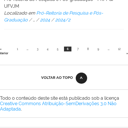
UFVJM
Localizado em
Pró-Reitoria de Pesquisa e Pós-
Graduação
/
…
/
2024
/
2024/2
«
1
...
3
4
5
6
7
8
9
...
12
terior
»
VOLTAR AO TOPO
Todo o conteúdo deste site está publicado sob a licença
Creative Commons Atribuição-SemDerivações 3.0 Não
Adaptada
.