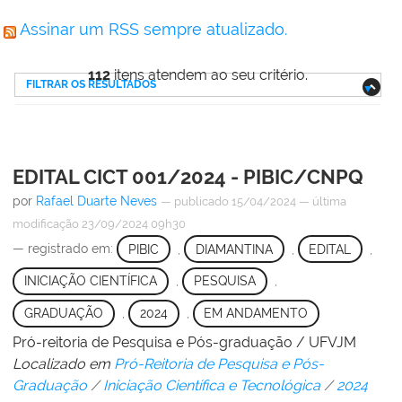
Assinar um RSS sempre atualizado.
112
itens atendem ao seu critério.
FILTRAR OS RESULTADOS
EDITAL CICT 001/2024 - PIBIC/CNPQ
por
Rafael Duarte Neves
—
publicado
15/04/2024
—
última
modificação
23/09/2024 09h30
— registrado em:
PIBIC
,
DIAMANTINA
,
EDITAL
,
INICIAÇÃO CIENTÍFICA
,
PESQUISA
,
GRADUAÇÃO
,
2024
,
EM ANDAMENTO
Pró-reitoria de Pesquisa e Pós-graduação / UFVJM
Localizado em
Pró-Reitoria de Pesquisa e Pós-
Graduação
/
Iniciação Científica e Tecnológica
/
2024