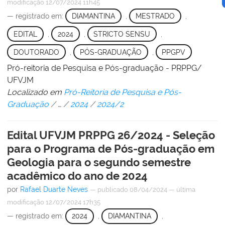
modificação
12/07/2024 11h45
— registrado em:
DIAMANTINA
,
MESTRADO
,
EDITAL
,
2024
,
STRICTO SENSU
,
DOUTORADO
,
PÓS-GRADUAÇÃO
,
PPGPV
Pró-reitoria de Pesquisa e Pós-graduação - PRPPG/
UFVJM
Localizado em
Pró-Reitoria de Pesquisa e Pós-
Graduação
/
…
/
2024
/
2024/2
Edital UFVJM PRPPG 26/2024 - Seleção
para o Programa de Pós-graduação em
Geologia para o segundo semestre
acadêmico do ano de 2024
por
Rafael Duarte Neves
—
publicado
08/04/2024
—
última
modificação
12/07/2024 17h35
— registrado em:
2024
,
DIAMANTINA
,