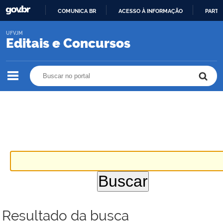
COMUNICA BR
ACESSO À INFORMAÇÃO
PARTI
IR
UFVJM
PARA
Editais e Concursos
O
CONTEÚDO
Buscar no portal
Buscar no portal
Resultado da busca