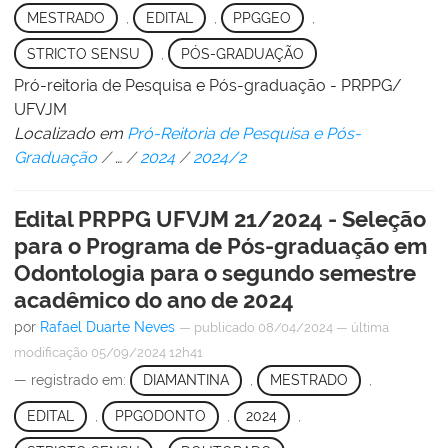
MESTRADO
,
EDITAL
,
PPGGEO
,
STRICTO SENSU
,
PÓS-GRADUAÇÃO
Pró-reitoria de Pesquisa e Pós-graduação - PRPPG/
UFVJM
Localizado em
Pró-Reitoria de Pesquisa e Pós-
Graduação
/
…
/
2024
/
2024/2
Edital PRPPG UFVJM 21/2024 - Seleção
para o Programa de Pós-graduação em
Odontologia para o segundo semestre
acadêmico do ano de 2024
por
Rafael Duarte Neves
—
publicado
08/04/2024
—
última
modificação
05/09/2024 12h41
— registrado em:
DIAMANTINA
,
MESTRADO
,
EDITAL
,
PPGODONTO
,
2024
,