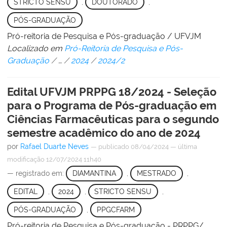
STRICTO SENSU
,
DOUTORADO
,
PÓS-GRADUAÇÃO
Pró-reitoria de Pesquisa e Pós-graduação / UFVJM
Localizado em
Pró-Reitoria de Pesquisa e Pós-
Graduação
/
…
/
2024
/
2024/2
Edital UFVJM PRPPG 18/2024 - Seleção
para o Programa de Pós-graduação em
Ciências Farmacêuticas para o segundo
semestre acadêmico do ano de 2024
por
Rafael Duarte Neves
—
publicado
08/04/2024
—
última
modificação
12/07/2024 11h40
— registrado em:
DIAMANTINA
,
MESTRADO
,
EDITAL
,
2024
,
STRICTO SENSU
,
PÓS-GRADUAÇÃO
,
PPGCFARM
Pró-reitoria de Pesquisa e Pós-graduação - PRPPG/