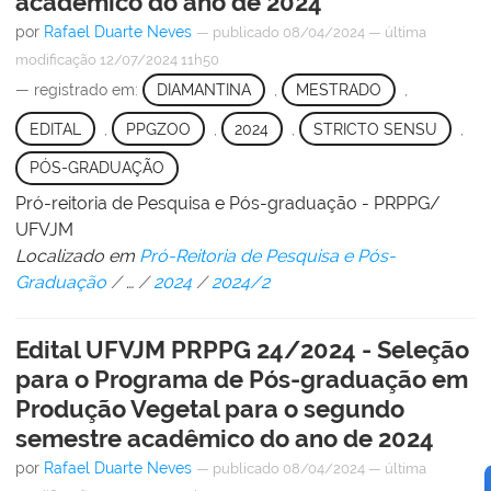
acadêmico do ano de 2024
por
Rafael Duarte Neves
—
publicado
08/04/2024
—
última
modificação
12/07/2024 11h50
— registrado em:
DIAMANTINA
,
MESTRADO
,
EDITAL
,
PPGZOO
,
2024
,
STRICTO SENSU
,
PÓS-GRADUAÇÃO
Pró-reitoria de Pesquisa e Pós-graduação - PRPPG/
UFVJM
Localizado em
Pró-Reitoria de Pesquisa e Pós-
Graduação
/
…
/
2024
/
2024/2
Edital UFVJM PRPPG 24/2024 - Seleção
para o Programa de Pós-graduação em
Produção Vegetal para o segundo
semestre acadêmico do ano de 2024
por
Rafael Duarte Neves
—
publicado
08/04/2024
—
última