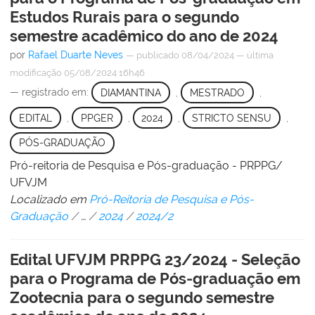
Estudos Rurais para o segundo
semestre acadêmico do ano de 2024
por
Rafael Duarte Neves
—
publicado
08/04/2024
—
última
modificação
05/08/2024 16h46
— registrado em:
DIAMANTINA
,
MESTRADO
,
EDITAL
,
PPGER
,
2024
,
STRICTO SENSU
,
PÓS-GRADUAÇÃO
Pró-reitoria de Pesquisa e Pós-graduação - PRPPG/
UFVJM
Localizado em
Pró-Reitoria de Pesquisa e Pós-
Graduação
/
…
/
2024
/
2024/2
Edital UFVJM PRPPG 23/2024 - Seleção
para o Programa de Pós-graduação em
Zootecnia para o segundo semestre