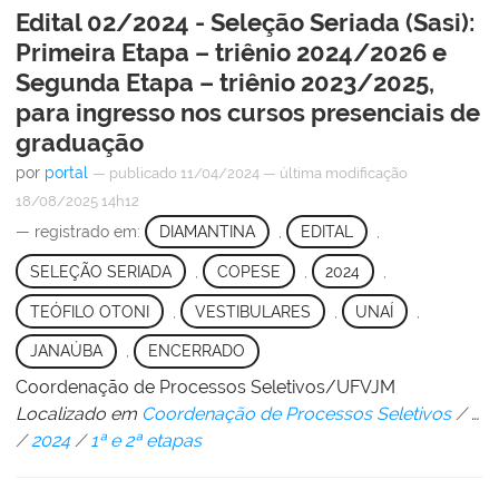
Edital 02/2024 - Seleção Seriada (Sasi):
Primeira Etapa – triênio 2024/2026 e
Segunda Etapa – triênio 2023/2025,
para ingresso nos cursos presenciais de
graduação
por
portal
—
publicado
11/04/2024
—
última modificação
18/08/2025 14h12
— registrado em:
DIAMANTINA
,
EDITAL
,
SELEÇÃO SERIADA
,
COPESE
,
2024
,
TEÓFILO OTONI
,
VESTIBULARES
,
UNAÍ
,
JANAÚBA
,
ENCERRADO
Coordenação de Processos Seletivos/UFVJM
Localizado em
Coordenação de Processos Seletivos
/
…
/
2024
/
1ª e 2ª etapas