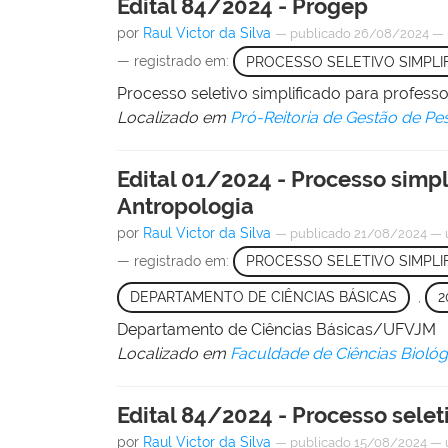
Edital 84/2024 - Progep
por
Raul Victor da Silva
—
publicado
26/08/2024
—
— registrado em:
PROCESSO SELETIVO SIMPLI
Processo seletivo simplificado para professo
Localizado em
Pró-Reitoria de Gestão de Pe
Edital 01/2024 - Processo simpl
Antropologia
por
Raul Victor da Silva
—
publicado
21/08/2024
—
— registrado em:
PROCESSO SELETIVO SIMPLI
DEPARTAMENTO DE CIÊNCIAS BÁSICAS
,
2
Departamento de Ciências Básicas/UFVJM
Localizado em
Faculdade de Ciências Bioló
Edital 84/2024 - Processo selet
por
Raul Victor da Silva
—
publicado
15/08/2024
—