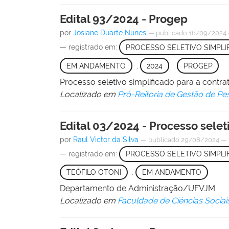
Edital 93/2024 - Progep
por
Josiane Duarte Nunes
—
publicado
16/09/2024
— registrado em:
PROCESSO SELETIVO SIMPLI
EM ANDAMENTO
,
2024
,
PROGEP
Processo seletivo simplificado para a contra
Localizado em
Pró-Reitoria de Gestão de Pe
Edital 03/2024 - Processo selet
por
Raul Victor da Silva
—
publicado
29/08/2024
—
— registrado em:
PROCESSO SELETIVO SIMPLI
TEÓFILO OTONI
,
EM ANDAMENTO
Departamento de Administração/UFVJM
Localizado em
Faculdade de Ciências Sociai