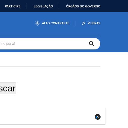
PARTICIPE
LEGISLAÇÃO
ÓRGÃOS DO GOVERNO
ALTO CONTRASTE
VLIBRAS
r no portal
r no portal
.