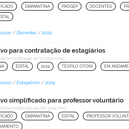
FICADO
,
DIAMANTINA
,
PROGEP
,
DOCENTES
,
PR
DITAL
ssoas
/
Docentes
/
2024
ivo para contratação de estagiários
última modificação
24/12/2024 10h15
NA
,
EDITAL
,
2024
,
TEÓFILO OTONI
,
EM ANDAM
ssoas
/
Estagiários
/
2024
ivo simplificado para professor voluntário
—
última modificação
09/08/2024 17h07
FICADO
,
DIAMANTINA
,
EDITAL
,
PROFESSOR VOLUNT
DAMENTO