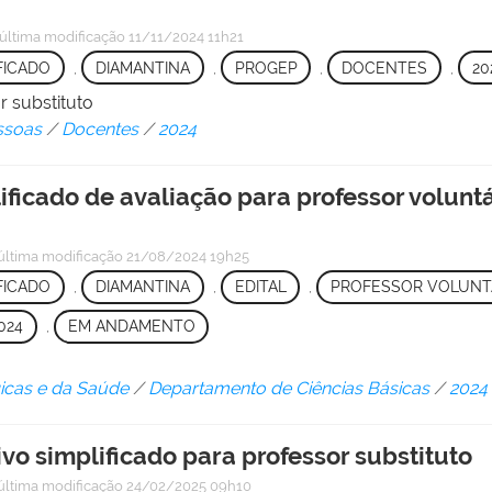
última modificação
11/11/2024 11h21
FICADO
,
DIAMANTINA
,
PROGEP
,
DOCENTES
,
20
r substituto
ssoas
/
Docentes
/
2024
ificado de avaliação para professor volunt
última modificação
21/08/2024 19h25
FICADO
,
DIAMANTINA
,
EDITAL
,
PROFESSOR VOLUNT
024
,
EM ANDAMENTO
gicas e da Saúde
/
Departamento de Ciências Básicas
/
2024
ivo simplificado para professor substituto
última modificação
24/02/2025 09h10