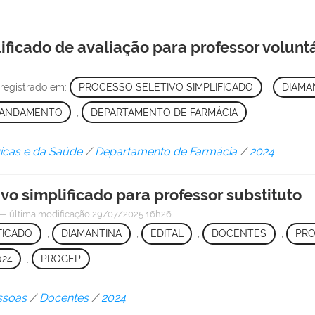
ificado de avaliação para professor volunt
registrado em:
PROCESSO SELETIVO SIMPLIFICADO
,
DIAMA
 ANDAMENTO
,
DEPARTAMENTO DE FARMÁCIA
gicas e da Saúde
/
Departamento de Farmácia
/
2024
ivo simplificado para professor substituto
—
última modificação
29/07/2025 16h26
FICADO
,
DIAMANTINA
,
EDITAL
,
DOCENTES
,
PRO
024
,
PROGEP
ssoas
/
Docentes
/
2024