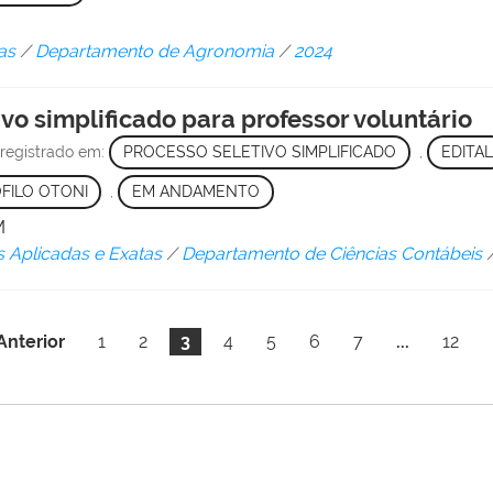
as
/
Departamento de Agronomia
/
2024
ivo simplificado para professor voluntário
registrado em:
PROCESSO SELETIVO SIMPLIFICADO
,
EDITAL
FILO OTONI
,
EM ANDAMENTO
M
s Aplicadas e Exatas
/
Departamento de Ciências Contábeis
Anterior
1
2
3
4
5
6
7
...
12