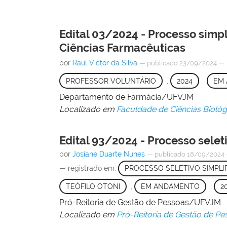
Edital 03/2024 - Processo simpl
Ciências Farmacêuticas
por
Raul Victor da Silva
— 
—
publicado
23/09/2024
PROFESSOR VOLUNTÁRIO
,
2024
,
EM
Departamento de Farmácia/UFVJM
Localizado em
Faculdade de Ciências Bioló
Edital 93/2024 - Processo selet
por
Josiane Duarte Nunes
—
publicado
18/09/2024
— registrado em:
PROCESSO SELETIVO SIMPLI
TEÓFILO OTONI
,
EM ANDAMENTO
,
2
Pró-Reitoria de Gestão de Pessoas/UFVJM
Localizado em
Pró-Reitoria de Gestão de Pe