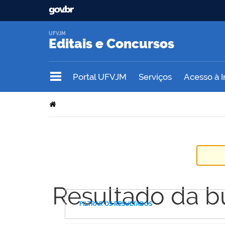
UFVJM
Editais e Concursos
Portal UFVJM
Serviços
Acesso à 
Resultado da b
FILTRAR OS RESULTADOS