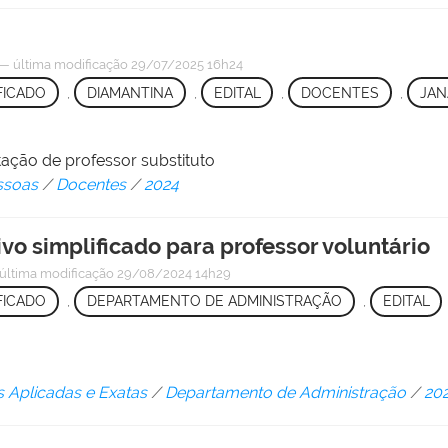
—
última modificação
29/07/2025 16h24
FICADO
,
DIAMANTINA
,
EDITAL
,
DOCENTES
,
JAN
tação de professor substituto
ssoas
/
Docentes
/
2024
ivo simplificado para professor voluntário
última modificação
29/08/2024 14h29
FICADO
,
DEPARTAMENTO DE ADMINISTRAÇÃO
,
EDITAL
s Aplicadas e Exatas
/
Departamento de Administração
/
20