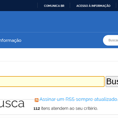
COMUNICA BR
ACESSO À INFORMAÇÃO
IR
PARA
O
CONTEÚDO
Busca
Busca
Informação
usca
Assinar um RSS sempre atualizado
112
itens atendem ao seu critério.