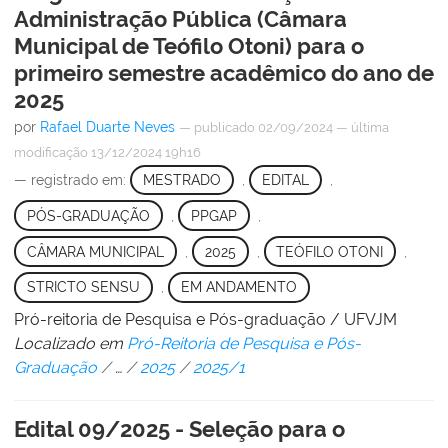
Administração Pública (Câmara
Municipal de Teófilo Otoni) para o
primeiro semestre acadêmico do ano de
2025
por
Rafael Duarte Neves
—
publicado
02/09/2024
—
última
modificação
13/12/2024 19h16
— registrado em:
MESTRADO
,
EDITAL
,
PÓS-GRADUAÇÃO
,
PPGAP
,
CÂMARA MUNICIPAL
,
2025
,
TEÓFILO OTONI
,
STRICTO SENSU
,
EM ANDAMENTO
Pró-reitoria de Pesquisa e Pós-graduação / UFVJM
Localizado em
Pró-Reitoria de Pesquisa e Pós-
Graduação
/
…
/
2025
/
2025/1
Edital 09/2025 - Seleção para o