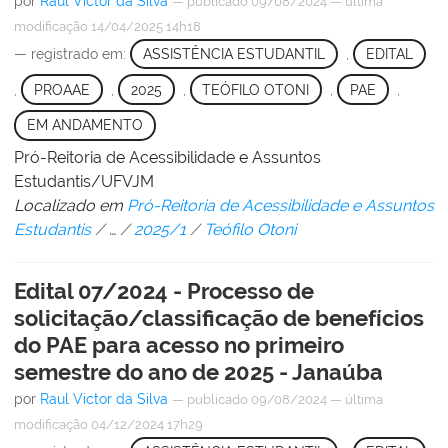
por
Raul Victor da Silva
—
publicado
09/08/2024
—
última
modificação
14/04/2025 14h18
— registrado em:
ASSISTÊNCIA ESTUDANTIL
,
EDITAL
,
PROAAE
,
2025
,
TEÓFILO OTONI
,
PAE
,
EM ANDAMENTO
Pró-Reitoria de Acessibilidade e Assuntos
Estudantis/UFVJM
Localizado em
Pró-Reitoria de Acessibilidade e Assuntos
Estudantis
/
…
/
2025/1
/
Teófilo Otoni
Edital 07/2024 - Processo de
solicitação/classificação de benefícios
do PAE para acesso no primeiro
semestre do ano de 2025 - Janaúba
por
Raul Victor da Silva
—
publicado
09/08/2024
—
última
modificação
04/12/2024 17h29