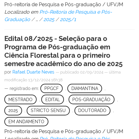
Pró-reitoria de Pesquisa e Pós-graduação / UFVJM
Localizado em
Pró-Reitoria de Pesquisa e Pós-
Graduação
/
…
/
2025
/
2025/1
Edital 08/2025 - Seleção para o
Programa de Pós-graduação em
Ciência Florestal para o primeiro
semestre acadêmico do ano de 2025
por
Rafael Duarte Neves
—
publicado
02/09/2024
—
última
modificação
13/12/2024 16h38
— registrado em:
PPGCF
,
DIAMANTINA
,
MESTRADO
,
EDITAL
,
PÓS-GRADUAÇÃO
,
2025
,
STRICTO SENSU
,
DOUTORADO
,
EM ANDAMENTO
Pró-reitoria de Pesquisa e Pós-graduação / UFVJM
Localizado em
Pró-Reitoria de Pesquisa e Pós-