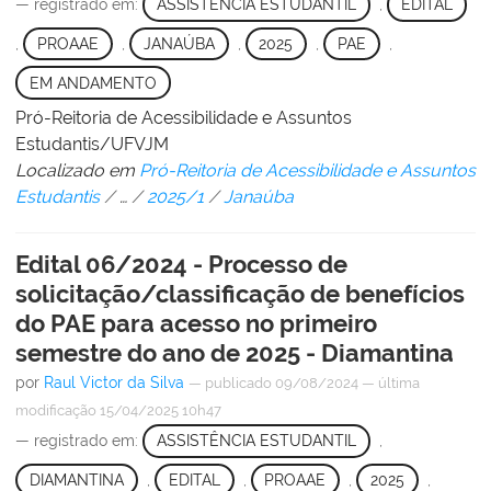
— registrado em:
ASSISTÊNCIA ESTUDANTIL
,
EDITAL
,
PROAAE
,
JANAÚBA
,
2025
,
PAE
,
EM ANDAMENTO
Pró-Reitoria de Acessibilidade e Assuntos
Estudantis/UFVJM
Localizado em
Pró-Reitoria de Acessibilidade e Assuntos
Estudantis
/
…
/
2025/1
/
Janaúba
Edital 06/2024 - Processo de
solicitação/classificação de benefícios
do PAE para acesso no primeiro
semestre do ano de 2025 - Diamantina
por
Raul Victor da Silva
—
publicado
09/08/2024
—
última
modificação
15/04/2025 10h47
— registrado em:
ASSISTÊNCIA ESTUDANTIL
,
DIAMANTINA
,
EDITAL
,
PROAAE
,
2025
,