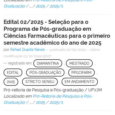
Graduação
/
…
/
2025
/
2025/1
Edital 02/2025 - Seleção para o
Programa de Pós-graduação em
Ciências Farmacêuticas para o primeiro
semestre acadêmico do ano de 2025
por
Rafael Duarte Neves
—
publicado
02/09/2024
—
última
modificação
13/12/2024 15h27
— registrado em:
DIAMANTINA
,
MESTRADO
,
EDITAL
,
PÓS-GRADUAÇÃO
,
PPGCIFARM
,
2025
,
STRICTO SENSU
,
EM ANDAMENTO
Pró-reitoria de Pesquisa e Pós-graduação / UFVJM
Localizado em
Pró-Reitoria de Pesquisa e Pós-
Graduação
/
…
/
2025
/
2025/1