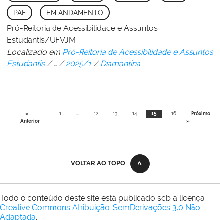
PAE
,
EM ANDAMENTO
Pró-Reitoria de Acessibilidade e Assuntos
Estudantis/UFVJM
Localizado em
Pró-Reitoria de Acessibilidade e Assuntos
Estudantis
/
…
/
2025/1
/
Diamantina
«
1
...
12
13
14
15
16
Próximo
Anterior
»
VOLTAR AO TOPO
Todo o conteúdo deste site está publicado sob a licença
Creative Commons Atribuição-SemDerivações 3.0 Não
Adaptada
.