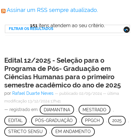
Assinar um RSS sempre atualizado.
151
itens atendem ao seu critério.
FILTRAR OS RESULTADOS
Edital 12/2025 - Seleção para o
Programa de Pós- Graduação em
Ciências Humanas para o primeiro
semestre acadêmico do ano de 2025
por
Rafael Duarte Neves
—
publicado
02/09/2024
—
última
modificação
13/12/2024 17h41
— registrado em:
DIAMANTINA
,
MESTRADO
,
EDITAL
,
PÓS-GRADUAÇÃO
,
PPGCH
,
2025
,
STRICTO SENSU
,
EM ANDAMENTO