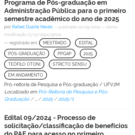
Programa de Pós-graduação em
Administração Pública para o primeiro
semestre acadêmico do ano de 2025
por
Rafael Duarte Neves
—
publicado
02/09/2024
—
última
modificação
13/12/2024 19h04
— registrado em:
MESTRADO
,
EDITAL
,
PÓS-GRADUAÇÃO
,
PPGAP
,
2025
,
TEÓFILO OTONI
,
STRICTO SENSU
,
EM ANDAMENTO
Pró-reitoria de Pesquisa e Pós-graduação / UFVJM
Localizado em
Pró-Reitoria de Pesquisa e Pós-
Graduação
/
…
/
2025
/
2025/1
Edital 09/2024 - Processo de
solicitação/classificação de benefícios
do PAE para acesso no primeiro