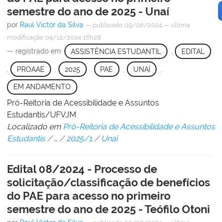
semestre do ano de 2025 - Unaí
por
Raul Victor da Silva
—
publicado
09/08/2024
—
última
modificação
04/12/2024 16h28
— registrado em:
ASSISTÊNCIA ESTUDANTIL
,
EDITAL
,
PROAAE
,
2025
,
PAE
,
UNAÍ
,
EM ANDAMENTO
Pró-Reitoria de Acessibilidade e Assuntos
Estudantis/UFVJM
Localizado em
Pró-Reitoria de Acessibilidade e Assuntos
Estudantis
/
…
/
2025/1
/
Unaí
Edital 08/2024 - Processo de
solicitação/classificação de benefícios
do PAE para acesso no primeiro
semestre do ano de 2025 - Teófilo Otoni