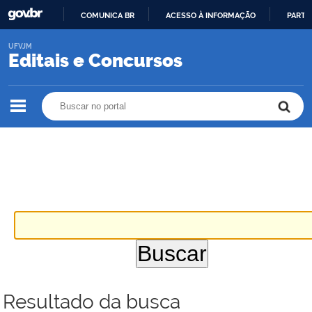
COMUNICA BR
ACESSO À INFORMAÇÃO
PARTI
IR
UFVJM
PARA
Editais e Concursos
O
CONTEÚDO
Buscar no portal
Buscar no portal
Resultado da busca