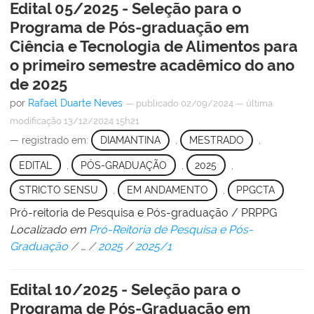
Edital 05/2025 - Seleção para o
Programa de Pós-graduação em
Ciência e Tecnologia de Alimentos para
o primeiro semestre acadêmico do ano
de 2025
por
Rafael Duarte Neves
—
publicado
02/09/2024
—
última
modificação
13/12/2024 15h21
— registrado em:
DIAMANTINA
,
MESTRADO
,
EDITAL
,
PÓS-GRADUAÇÃO
,
2025
,
STRICTO SENSU
,
EM ANDAMENTO
,
PPGCTA
Pró-reitoria de Pesquisa e Pós-graduação / PRPPG
Localizado em
Pró-Reitoria de Pesquisa e Pós-
Graduação
/
…
/
2025
/
2025/1
Edital 10/2025 - Seleção para o
Programa de Pós-Graduação em