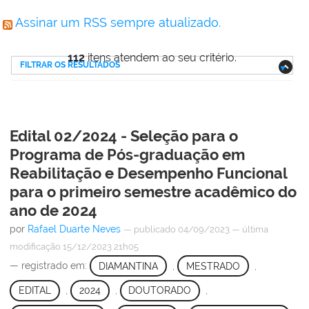
Assinar um RSS sempre atualizado.
112
itens atendem ao seu critério.
FILTRAR OS RESULTADOS
Edital 02/2024 - Seleção para o
Programa de Pós-graduação em
Reabilitação e Desempenho Funcional
para o primeiro semestre acadêmico do
ano de 2024
por
Rafael Duarte Neves
—
publicado
04/09/2023
—
última
modificação
15/12/2023 21h05
— registrado em:
DIAMANTINA
,
MESTRADO
,
EDITAL
,
2024
,
DOUTORADO
,