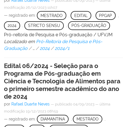
por
Rafael Duarte Neves
—
publicado
04/09/2023
—
última
modificação
26/12/2023 11h07
— registrado em:
MESTRADO
,
EDITAL
,
PPGAP
,
2024
,
STRICTO SENSU
,
PÓS-GRADUAÇÃO
Pró-reitoria de Pesquisa e Pós-graduação / UFVJM
Localizado em
Pró-Reitoria de Pesquisa e Pós-
Graduação
/
…
/
2024
/
2024/1
Edital 06/2024 - Seleção para o
Programa de Pós-graduação em
Ciência e Tecnologia de Alimentos para
o primeiro semestre acadêmico do ano
de 2024
por
Rafael Duarte Neves
—
publicado
04/09/2023
—
última
modificação
19/12/2023 08h59
— registrado em:
DIAMANTINA
,
MESTRADO
,