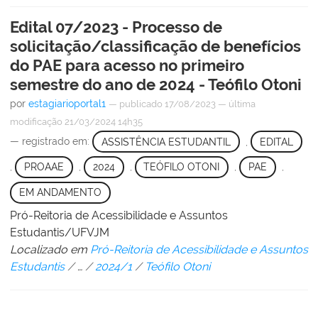
Edital 07/2023 - Processo de
solicitação/classificação de benefícios
do PAE para acesso no primeiro
semestre do ano de 2024 - Teófilo Otoni
por
estagiarioportal1
—
publicado
17/08/2023
—
última
modificação
21/03/2024 14h35
— registrado em:
ASSISTÊNCIA ESTUDANTIL
,
EDITAL
,
PROAAE
,
2024
,
TEÓFILO OTONI
,
PAE
,
EM ANDAMENTO
Pró-Reitoria de Acessibilidade e Assuntos
Estudantis/UFVJM
Localizado em
Pró-Reitoria de Acessibilidade e Assuntos
Estudantis
/
…
/
2024/1
/
Teófilo Otoni