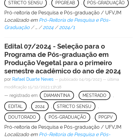
STRICTO SENSU
,
PPGREAB
,
PÓS-GRADUAÇÃO
Pró-reitoria de Pesquisa e Pós-graduação / UFVJM
Localizado em
Pró-Reitoria de Pesquisa e Pós-
Graduação
/
…
/
2024
/
2024/1
Edital 07/2024 - Seleção para o
Programa de Pós-graduação em
Produção Vegetal para o primeiro
semestre acadêmico do ano de 2024
por
Rafael Duarte Neves
—
publicado
04/09/2023
—
última
modificação
15/12/2023 13h38
— registrado em:
DIAMANTINA
,
MESTRADO
,
EDITAL
,
2024
,
STRICTO SENSU
,
DOUTORADO
,
PÓS-GRADUAÇÃO
,
PPGPV
Pró-reitoria de Pesquisa e Pós-graduação / UFVJM
Localizado em
Pró-Reitoria de Pesquisa e Pós-