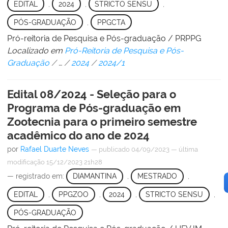
EDITAL
,
2024
,
STRICTO SENSU
,
PÓS-GRADUAÇÃO
,
PPGCTA
Pró-reitoria de Pesquisa e Pós-graduação / PRPPG
Localizado em
Pró-Reitoria de Pesquisa e Pós-
Graduação
/
…
/
2024
/
2024/1
Edital 08/2024 - Seleção para o
Programa de Pós-graduação em
Zootecnia para o primeiro semestre
acadêmico do ano de 2024
por
Rafael Duarte Neves
—
publicado
04/09/2023
—
última
modificação
15/12/2023 21h28
— registrado em:
DIAMANTINA
,
MESTRADO
,
EDITAL
,
PPGZOO
,
2024
,
STRICTO SENSU
,
PÓS-GRADUAÇÃO