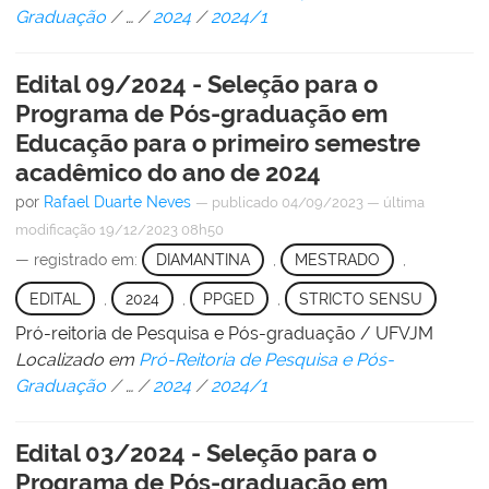
Graduação
/
…
/
2024
/
2024/1
Edital 09/2024 - Seleção para o
Programa de Pós-graduação em
Educação para o primeiro semestre
acadêmico do ano de 2024
por
Rafael Duarte Neves
—
publicado
04/09/2023
—
última
modificação
19/12/2023 08h50
— registrado em:
DIAMANTINA
,
MESTRADO
,
EDITAL
,
2024
,
PPGED
,
STRICTO SENSU
Pró-reitoria de Pesquisa e Pós-graduação / UFVJM
Localizado em
Pró-Reitoria de Pesquisa e Pós-
Graduação
/
…
/
2024
/
2024/1
Edital 03/2024 - Seleção para o
Programa de Pós-graduação em