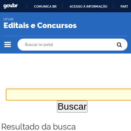
COMUNICA BR
ACESSO À INFORMAÇÃO
PARTI
IR
UFVJM
PARA
Editais e Concursos
O
CONTEÚDO
Buscar no portal
Buscar no portal
Resultado da busca