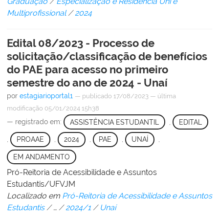
Graduação
/
Especialização e Residência Uni e
Multiprofissional
/
2024
Edital 08/2023 - Processo de
solicitação/classificação de benefícios
do PAE para acesso no primeiro
semestre do ano de 2024 - Unaí
por
estagiarioportal1
—
publicado
17/08/2023
—
última
modificação
05/01/2024 15h38
— registrado em:
ASSISTÊNCIA ESTUDANTIL
,
EDITAL
,
PROAAE
,
2024
,
PAE
,
UNAÍ
,
EM ANDAMENTO
Pró-Reitoria de Acessibilidade e Assuntos
Estudantis/UFVJM
Localizado em
Pró-Reitoria de Acessibilidade e Assuntos
Estudantis
/
…
/
2024/1
/
Unaí