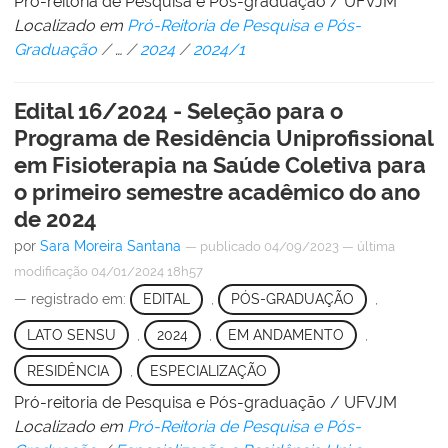
Pró-reitoria de Pesquisa e Pós-graduação / UFVJM
Localizado em
Pró-Reitoria de Pesquisa e Pós-
Graduação
/
…
/
2024
/
2024/1
Edital 16/2024 - Seleção para o
Programa de Residência Uniprofissional
em Fisioterapia na Saúde Coletiva para
o primeiro semestre acadêmico do ano
de 2024
por
Sara Moreira Santana
—
publicado
04/09/2023
—
última
modificação
04/01/2024 18h57
— registrado em:
EDITAL
,
PÓS-GRADUAÇÃO
,
LATO SENSU
,
2024
,
EM ANDAMENTO
,
RESIDÊNCIA
,
ESPECIALIZAÇÃO
Pró-reitoria de Pesquisa e Pós-graduação / UFVJM
Localizado em
Pró-Reitoria de Pesquisa e Pós-