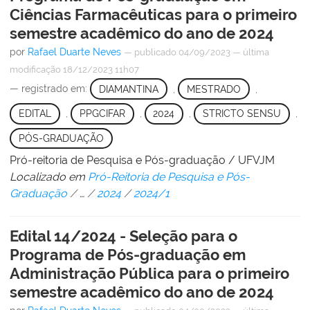
Ciências Farmacêuticas para o primeiro
semestre acadêmico do ano de 2024
por
Rafael Duarte Neves
—
publicado
04/09/2023
—
última
modificação
18/12/2023 11h07
— registrado em:
DIAMANTINA
,
MESTRADO
,
EDITAL
,
PPGCIFAR
,
2024
,
STRICTO SENSU
,
PÓS-GRADUAÇÃO
Pró-reitoria de Pesquisa e Pós-graduação / UFVJM
Localizado em
Pró-Reitoria de Pesquisa e Pós-
Graduação
/
…
/
2024
/
2024/1
Edital 14/2024 - Seleção para o
Programa de Pós-graduação em
Administração Pública para o primeiro
semestre acadêmico do ano de 2024