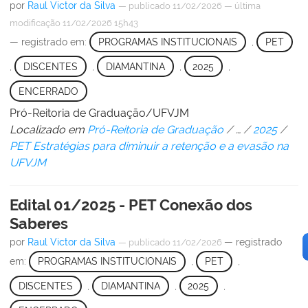
por
Raul Victor da Silva
—
publicado
11/02/2026
—
última
modificação
11/02/2026 15h43
— registrado em:
PROGRAMAS INSTITUCIONAIS
,
PET
,
DISCENTES
,
DIAMANTINA
,
2025
,
ENCERRADO
Pró-Reitoria de Graduação/UFVJM
Localizado em
Pró-Reitoria de Graduação
/
…
/
2025
/
PET Estratégias para diminuir a retenção e a evasão na
UFVJM
Edital 01/2025 - PET Conexão dos
Saberes
por
Raul Victor da Silva
— registrado
—
publicado
11/02/2026
em:
PROGRAMAS INSTITUCIONAIS
,
PET
,
DISCENTES
,
DIAMANTINA
,
2025
,