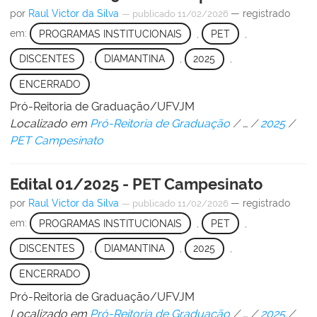
por
Raul Victor da Silva
— registrado
—
publicado
11/02/2026
em:
PROGRAMAS INSTITUCIONAIS
,
PET
,
DISCENTES
,
DIAMANTINA
,
2025
,
ENCERRADO
Pró-Reitoria de Graduação/UFVJM
Localizado em
Pró-Reitoria de Graduação
/
…
/
2025
/
PET Campesinato
Edital 01/2025 - PET Campesinato
por
Raul Victor da Silva
— registrado
—
publicado
11/02/2026
em:
PROGRAMAS INSTITUCIONAIS
,
PET
,
DISCENTES
,
DIAMANTINA
,
2025
,
ENCERRADO
Pró-Reitoria de Graduação/UFVJM
Localizado em
Pró-Reitoria de Graduação
/
…
/
2025
/