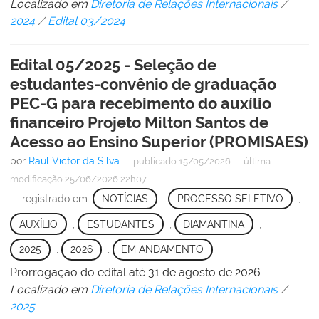
Localizado em
Diretoria de Relações Internacionais
/
2024
/
Edital 03/2024
Edital 05/2025 - Seleção de
estudantes-convênio de graduação
PEC-G para recebimento do auxílio
financeiro Projeto Milton Santos de
Acesso ao Ensino Superior (PROMISAES)
por
Raul Victor da Silva
—
publicado
15/05/2026
—
última
modificação
25/06/2026 22h07
— registrado em:
NOTÍCIAS
,
PROCESSO SELETIVO
,
AUXÍLIO
,
ESTUDANTES
,
DIAMANTINA
,
2025
,
2026
,
EM ANDAMENTO
Prorrogação do edital até 31 de agosto de 2026
Localizado em
Diretoria de Relações Internacionais
/
2025