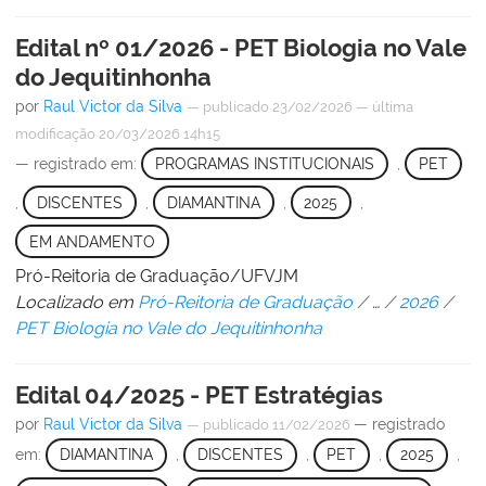
Edital nº 01/2026 - PET Biologia no Vale
do Jequitinhonha
por
Raul Victor da Silva
—
publicado
23/02/2026
—
última
modificação
20/03/2026 14h15
— registrado em:
PROGRAMAS INSTITUCIONAIS
,
PET
,
DISCENTES
,
DIAMANTINA
,
2025
,
EM ANDAMENTO
Pró-Reitoria de Graduação/UFVJM
Localizado em
Pró-Reitoria de Graduação
/
…
/
2026
/
PET Biologia no Vale do Jequitinhonha
Edital 04/2025 - PET Estratégias
por
Raul Victor da Silva
— registrado
—
publicado
11/02/2026
em:
DIAMANTINA
,
DISCENTES
,
PET
,
2025
,