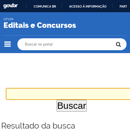
COMUNICA BR
ACESSO À INFORMAÇÃO
PARTI
IR
UFVJM
PARA
Editais e Concursos
O
CONTEÚDO
Buscar no portal
Buscar no portal
Resultado da busca