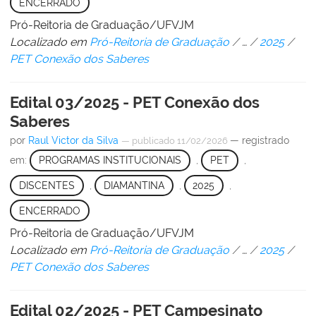
ENCERRADO
Pró-Reitoria de Graduação/UFVJM
Localizado em
Pró-Reitoria de Graduação
/
…
/
2025
/
PET Conexão dos Saberes
Edital 03/2025 - PET Conexão dos
Saberes
por
Raul Victor da Silva
— registrado
—
publicado
11/02/2026
em:
PROGRAMAS INSTITUCIONAIS
,
PET
,
DISCENTES
,
DIAMANTINA
,
2025
,
ENCERRADO
Pró-Reitoria de Graduação/UFVJM
Localizado em
Pró-Reitoria de Graduação
/
…
/
2025
/
PET Conexão dos Saberes
Edital 02/2025 - PET Campesinato