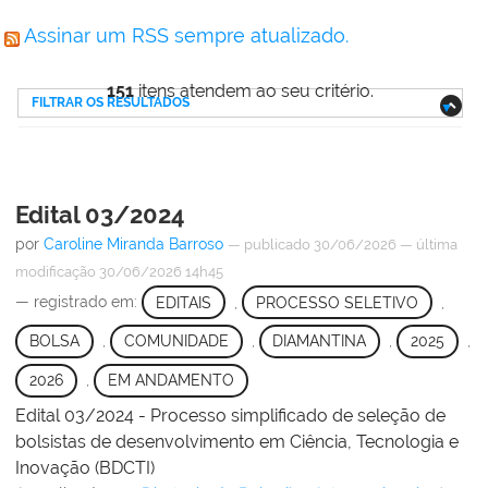
Assinar um RSS sempre atualizado.
151
itens atendem ao seu critério.
FILTRAR OS RESULTADOS
Edital 03/2024
por
Caroline Miranda Barroso
—
publicado
30/06/2026
—
última
modificação
30/06/2026 14h45
— registrado em:
EDITAIS
,
PROCESSO SELETIVO
,
BOLSA
,
COMUNIDADE
,
DIAMANTINA
,
2025
,
2026
,
EM ANDAMENTO
Edital 03/2024 - Processo simplificado de seleção de
bolsistas de desenvolvimento em Ciência, Tecnologia e
Inovação (BDCTI)