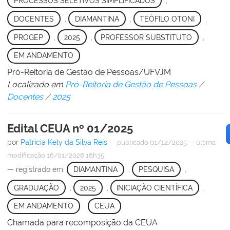
PROCESSOS SELETIVOS SIMPLIFICADOS
,
DOCENTES
,
DIAMANTINA
,
TEÓFILO OTONI
,
PROGEP
,
2025
,
PROFESSOR SUBSTITUTO
,
EM ANDAMENTO
Pró-Reitoria de Gestão de Pessoas/UFVJM
Localizado em
Pró-Reitoria de Gestão de Pessoas
/
Docentes
/
2025
Edital CEUA nº 01/2025
por
Patricia Kely da Silva Reis
—
publicado
01/12/2025
—
última
modificação
16/01/2026 16h35
— registrado em:
DIAMANTINA
,
PESQUISA
,
GRADUAÇÃO
,
2025
,
INICIAÇÃO CIENTÍFICA
,
EM ANDAMENTO
,
CEUA
Chamada para recomposição da CEUA