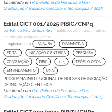
Localizado em
Pró-Reitoria de Pesquisa e Pós-
Graduação
/
Iniciação Científica e Tecnológica
/
2025
Edital CICT 001/2025 PIBIC/CNPq
por
Patricia Kely da Silva Reis
—
publicado
26/03/2025
—
última
modificação
01/09/2025 18h12
— registrado em:
JANAÚBA
,
DIAMANTINA
,
EDITAL
,
INICIAÇÃO CIENTÍFICA
,
PESQUISA
,
GRADUAÇÃO
,
PIBIC
,
2025
,
TEÓFILO OTONI
,
EM ANDAMENTO
,
UNAÍ
PROGRAMA INSTITUCIONAL DE BOLSAS DE INICIAÇÃO
DE INICIAÇÃO CIENTÍFICA
Localizado em
Pró-Reitoria de Pesquisa e Pós-
Graduação
/
Iniciação Científica e Tecnológica
/
2025
Edital CICT 002/2025 PIBITI/CNPq