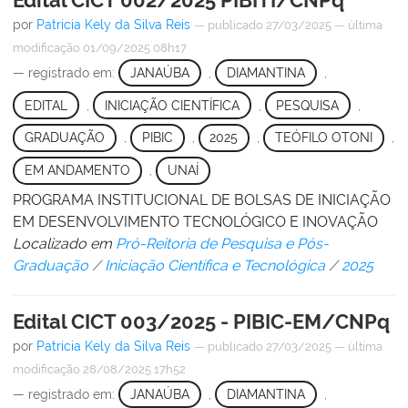
por
Patricia Kely da Silva Reis
—
publicado
27/03/2025
—
última
modificação
01/09/2025 08h17
— registrado em:
JANAÚBA
,
DIAMANTINA
,
EDITAL
,
INICIAÇÃO CIENTÍFICA
,
PESQUISA
,
GRADUAÇÃO
,
PIBIC
,
2025
,
TEÓFILO OTONI
,
EM ANDAMENTO
,
UNAÍ
PROGRAMA INSTITUCIONAL DE BOLSAS DE INICIAÇÃO
EM DESENVOLVIMENTO TECNOLÓGICO E INOVAÇÃO
Localizado em
Pró-Reitoria de Pesquisa e Pós-
Graduação
/
Iniciação Científica e Tecnológica
/
2025
Edital CICT 003/2025 - PIBIC-EM/CNPq
por
Patricia Kely da Silva Reis
—
publicado
27/03/2025
—
última
modificação
28/08/2025 17h52
— registrado em:
JANAÚBA
,
DIAMANTINA
,