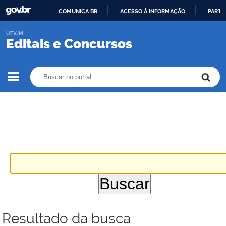
COMUNICA BR
ACESSO À INFORMAÇÃO
PARTI
IR
UFVJM
PARA
Editais e Concursos
O
CONTEÚDO
Buscar no portal
Buscar no portal
Resultado da busca