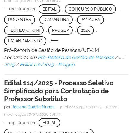
modificação
20/07/2026 16h47
— registrado em:
EDITAL
,
CONCURSO PÚBLICO
,
DOCENTES
,
DIAMANTINA
,
JANAÚBA
,
TEÓFILO OTONI
,
PROGEP
,
2025
,
EM ANDAMENTO
,
Pró-Reitoria de Gestão de Pessoas/UFVJM
Localizado em
Pró-Reitoria de Gestão de Pessoas
/
…
/
2025
/
Edital 110/2025 - Progep
Edital 114/2025 - Processo Seletivo
Simplificado para Contratação de
Professor Substituto
por
Josiane Duarte Nunes
—
publicado
29/12/2025
—
última
modificação
17/03/2026 08h43
— registrado em:
EDITAL
,