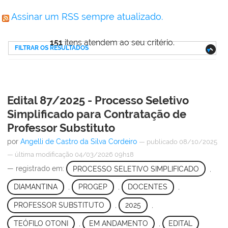
Assinar um RSS sempre atualizado.
151
itens atendem ao seu critério.
FILTRAR OS RESULTADOS
Edital 87/2025 - Processo Seletivo
Simplificado para Contratação de
Professor Substituto
por
Angelli de Castro da Silva Cordeiro
—
publicado
08/10/2025
—
última modificação
04/03/2026 09h18
— registrado em:
PROCESSO SELETIVO SIMPLIFICADO
,
DIAMANTINA
,
PROGEP
,
DOCENTES
,
PROFESSOR SUBSTITUTO
,
2025
,
TEÓFILO OTONI
,
EM ANDAMENTO
,
EDITAL