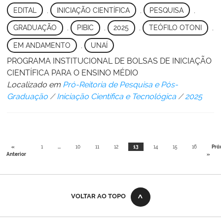
EDITAL
,
INICIAÇÃO CIENTÍFICA
,
PESQUISA
,
GRADUAÇÃO
,
PIBIC
,
2025
,
TEÓFILO OTONI
,
EM ANDAMENTO
,
UNAÍ
PROGRAMA INSTITUCIONAL DE BOLSAS DE INICIAÇÃO
CIENTÍFICA PARA O ENSINO MÉDIO
Localizado em
Pró-Reitoria de Pesquisa e Pós-
Graduação
/
Iniciação Científica e Tecnológica
/
2025
«
1
...
10
11
12
13
14
15
16
Pró
Anterior
»
VOLTAR AO TOPO