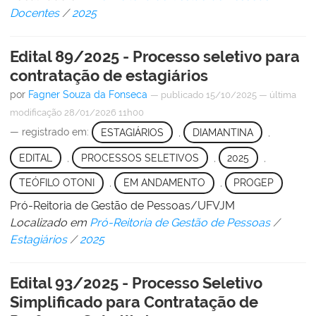
Docentes
/
2025
Edital 89/2025 - Processo seletivo para
contratação de estagiários
por
Fagner Souza da Fonseca
—
publicado
15/10/2025
—
última
modificação
28/01/2026 11h00
— registrado em:
ESTAGIÁRIOS
,
DIAMANTINA
,
EDITAL
,
PROCESSOS SELETIVOS
,
2025
,
TEÓFILO OTONI
,
EM ANDAMENTO
,
PROGEP
Pró-Reitoria de Gestão de Pessoas/UFVJM
Localizado em
Pró-Reitoria de Gestão de Pessoas
/
Estagiários
/
2025
Edital 93/2025 - Processo Seletivo
Simplificado para Contratação de