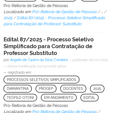
Pró-Reitoria de Gestão de Pessoas
Localizado em
Pró-Reitoria de Gestão de Pessoas
/
…
/
2025
/
Edital 87/2025 - Processo Seletivo Simplificado
para Contratação de Professor Substituto
Edital 87/2025 - Processo Seletivo
Simplificado para Contratação de
Professor Substituto
por
Angelli de Castro da Silva Cordeiro
—
publicado
08/10/2025
—
última modificação
04/03/2026 09h14
— registrado em:
PROCESSOS SELETIVOS SIMPLIFICADOS
,
DIAMANTINA
,
PROGEP
,
DOCENTES
,
2025
,
TEÓFILO OTONI
,
EM ANDAMENTO
,
EDITAL
Pró-Reitoria de Gestão de Pessoas
Localizado em
Pró-Reitoria de Gestão de Pessoas
/