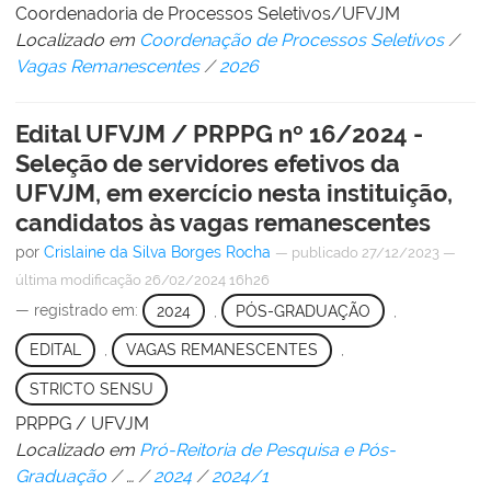
Coordenadoria de Processos Seletivos/UFVJM
Localizado em
Coordenação de Processos Seletivos
/
Vagas Remanescentes
/
2026
Edital UFVJM / PRPPG nº 16/2024 -
Seleção de servidores efetivos da
UFVJM, em exercício nesta instituição,
candidatos às vagas remanescentes
por
Crislaine da Silva Borges Rocha
—
publicado
27/12/2023
—
última modificação
26/02/2024 16h26
— registrado em:
2024
,
PÓS-GRADUAÇÃO
,
EDITAL
,
VAGAS REMANESCENTES
,
STRICTO SENSU
PRPPG / UFVJM
Localizado em
Pró-Reitoria de Pesquisa e Pós-
Graduação
/
…
/
2024
/
2024/1