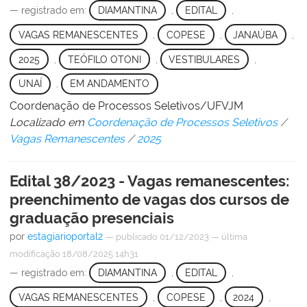
— registrado em:
DIAMANTINA
,
EDITAL
,
VAGAS REMANESCENTES
,
COPESE
,
JANAÚBA
,
2025
,
TEÓFILO OTONI
,
VESTIBULARES
,
UNAÍ
,
EM ANDAMENTO
Coordenação de Processos Seletivos/UFVJM
Localizado em
Coordenação de Processos Seletivos
/
Vagas Remanescentes
/
2025
Edital 38/2023 - Vagas remanescentes:
preenchimento de vagas dos cursos de
graduação presenciais
por
estagiarioportal2
—
publicado
01/12/2023
—
última
modificação
18/08/2025 14h31
— registrado em:
DIAMANTINA
,
EDITAL
,
VAGAS REMANESCENTES
,
COPESE
,
2024
,