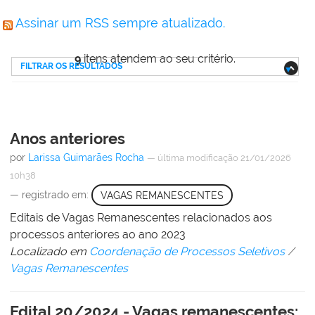
Assinar um RSS sempre atualizado.
9
itens atendem ao seu critério.
FILTRAR OS RESULTADOS
Anos anteriores
por
Larissa Guimarães Rocha
—
última modificação
21/01/2026
10h38
— registrado em:
VAGAS REMANESCENTES
Editais de Vagas Remanescentes relacionados aos
processos anteriores ao ano 2023
Localizado em
Coordenação de Processos Seletivos
/
Vagas Remanescentes
Edital 20/2024 - Vagas remanescentes: