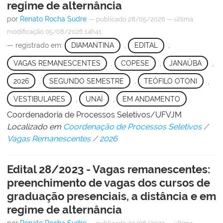
regime de alternância
por
Renato Rocha Sudre
—
publicado
28/05/2026
—
última
modificação
05/08/2026 14h41
— registrado em:
DIAMANTINA
,
EDITAL
,
VAGAS REMANESCENTES
,
COPESE
,
JANAÚBA
,
2026
,
SEGUNDO SEMESTRE
,
TEÓFILO OTONI
,
VESTIBULARES
,
UNAÍ
,
EM ANDAMENTO
Coordenadoria de Processos Seletivos/UFVJM
Localizado em
Coordenação de Processos Seletivos
/
Vagas Remanescentes
/
2026
Edital 28/2023 - Vagas remanescentes:
preenchimento de vagas dos cursos de
graduação presenciais, a distância e em
regime de alternância
por
Renato Rocha Sudre