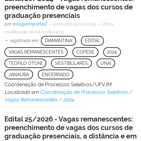
preenchimento de vagas dos cursos de
graduação presenciais
por
estagiarioportal2
—
publicado
15/05/2024
—
última
modificação
18/08/2025 14h30
— registrado em:
DIAMANTINA
,
EDITAL
,
VAGAS REMANESCENTES
,
COPESE
,
2024
,
TEÓFILO OTONI
,
VESTIBULARES
,
UNAÍ
,
JANAÚBA
,
ENCERRADO
Coordenação de Processos Seletivos/UFVJM
Localizado em
Coordenação de Processos Seletivos
/
Vagas Remanescentes
/
2024
Edital 25/2026 - Vagas remanescentes:
preenchimento de vagas dos cursos de
graduação presenciais, a distância e em