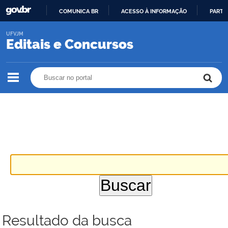
COMUNICA BR
ACESSO À INFORMAÇÃO
PARTI
IR
UFVJM
PARA
Editais e Concursos
O
CONTEÚDO
Buscar no portal
Buscar no portal
Resultado da busca