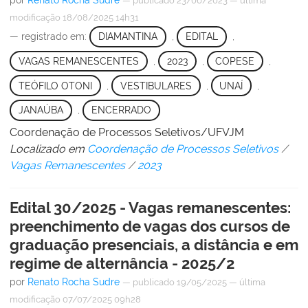
—
publicado
23/06/2023
—
última
modificação
18/08/2025 14h31
— registrado em:
DIAMANTINA
,
EDITAL
,
VAGAS REMANESCENTES
,
2023
,
COPESE
,
TEÓFILO OTONI
,
VESTIBULARES
,
UNAÍ
,
JANAÚBA
,
ENCERRADO
Coordenação de Processos Seletivos/UFVJM
Localizado em
Coordenação de Processos Seletivos
/
Vagas Remanescentes
/
2023
Edital 30/2025 - Vagas remanescentes:
preenchimento de vagas dos cursos de
graduação presenciais, a distância e em
regime de alternância - 2025/2
por
Renato Rocha Sudre
—
publicado
19/05/2025
—
última
modificação
07/07/2025 09h28