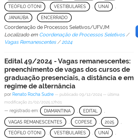
TEÓFILO OTONI
,
VESTIBULARES
,
UNAÍ
,
JANAÚBA
,
ENCERRADO
Coordenação de Processos Seletivos/UFVJM
Localizado em
Coordenação de Processos Seletivos
/
Vagas Remanescentes
/
2024
Edital 49/2024 - Vagas remanescentes:
preenchimento de vagas dos cursos de
graduação presenciais, a distância e em
regime de alternância
por
Renato Rocha Sudre
—
publicado
09/12/2024
—
última
modificação
21/02/2025 17h01
— registrado em:
DIAMANTINA
,
EDITAL
,
VAGAS REMANESCENTES
,
COPESE
,
2025
,
TEÓFILO OTONI
,
VESTIBULARES
,
UNAÍ
,