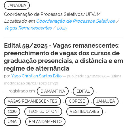
JANAÚBA
Coordenação de Processos Seletivos/UFVJM
Localizado em
Coordenação de Processos Seletivos
/
Vagas Remanescentes
/
2025
Edital 59/2025 - Vagas remanescentes:
preenchimento de vagas dos cursos de
graduação presenciais, a distância e em
regime de alternância
por
Yago Christian Santos Brito
—
publicado
19/12/2025
—
última
modificação
05/02/2026 17h30
— registrado em:
DIAMANTINA
,
EDITAL
,
VAGAS REMANESCENTES
,
COPESE
,
JANAÚBA
,
2026
,
TEÓFILO OTONI
,
VESTIBULARES
,
UNAÍ
,
EM ANDAMENTO