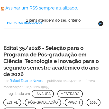
Assinar um RSS sempre atualizado.
1
itens atendem ao seu critério.
FILTRAR OS RESULTADOS
Edital 35/2026 - Seleção para o
Programa de Pós-graduação em
Ciência, Tecnologia e Inovação para o
segundo semestre acadêmico do ano
de 2026
por
Rafael Duarte Neves
—
publicado
06/04/2026
—
última
modificação
10/07/2026 19h55
— registrado em:
JANAÚBA
,
MESTRADO
,
EDITAL
,
PÓS-GRADUAÇÃO
,
PPGCTI
,
2026
,