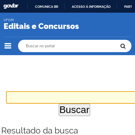
COMUNICA BR
ACESSO À INFORMAÇÃO
PARTI
IR
UFVJM
PARA
Editais e Concursos
O
CONTEÚDO
Buscar no portal
Buscar no portal
Resultado da busca