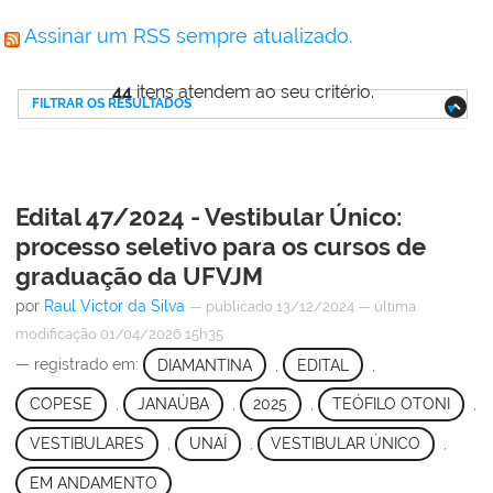
Assinar um RSS sempre atualizado.
44
itens atendem ao seu critério.
FILTRAR OS RESULTADOS
Edital 47/2024 - Vestibular Único:
processo seletivo para os cursos de
graduação da UFVJM
por
Raul Victor da Silva
—
publicado
13/12/2024
—
última
modificação
01/04/2026 15h35
— registrado em:
DIAMANTINA
,
EDITAL
,
COPESE
,
JANAÚBA
,
2025
,
TEÓFILO OTONI
,
VESTIBULARES
,
UNAÍ
,
VESTIBULAR ÚNICO
,
EM ANDAMENTO