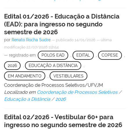
Edital 01/2026 - Educação a Distância
(EAD): para ingresso no segundo
semestre de 2026
por
Renato Rocha Sudre
—
publicado
14/01/2026
—
última
modificação
22/07/2026 15h54
— registrado em:
POLOS EAD
,
EDITAL
,
COPESE
,
2026
,
EDUCAÇÃO A DISTÂNCIA
,
EM ANDAMENTO
,
VESTIBULARES
Coordenação de Processos Seletivos/UFVJM
Localizado em
Coordenação de Processos Seletivos
/
Educação a Distância
/
2026
Edital 02/2026 - Vestibular 60+ para
ingresso no segundo semestre de 2026