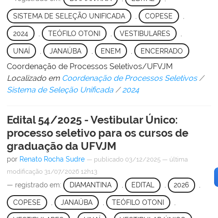
SISTEMA DE SELEÇÃO UNIFICADA
,
COPESE
,
2024
,
TEÓFILO OTONI
,
VESTIBULARES
,
UNAÍ
,
JANAÚBA
,
ENEM
,
ENCERRADO
Coordenação de Processos Seletivos/UFVJM
Localizado em
Coordenação de Processos Seletivos
/
Sistema de Seleção Unificada
/
2024
Edital 54/2025 - Vestibular Único:
processo seletivo para os cursos de
graduação da UFVJM
por
Renato Rocha Sudre
—
publicado
03/12/2025
—
última
modificação
31/07/2026 12h13
— registrado em:
DIAMANTINA
,
EDITAL
,
2026
,
COPESE
,
JANAÚBA
,
TEÓFILO OTONI
,