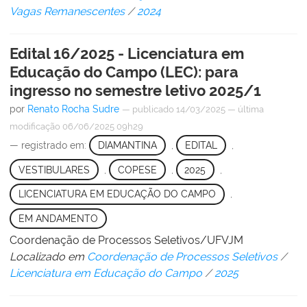
Vagas Remanescentes
/
2024
Edital 16/2025 - Licenciatura em
Educação do Campo (LEC): para
ingresso no semestre letivo 2025/1
por
Renato Rocha Sudre
—
publicado
14/03/2025
—
última
modificação
06/06/2025 09h29
— registrado em:
DIAMANTINA
,
EDITAL
,
VESTIBULARES
,
COPESE
,
2025
,
LICENCIATURA EM EDUCAÇÃO DO CAMPO
,
EM ANDAMENTO
Coordenação de Processos Seletivos/UFVJM
Localizado em
Coordenação de Processos Seletivos
/
Licenciatura em Educação do Campo
/
2025