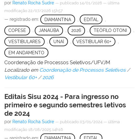
por
Renato Rocha Sudre
—
publicado
14/01/2026
—
última
modificação
22/07/2026 15h57
— registrado em:
DIAMANTINA
,
EDITAL
,
COPESE
,
JANAÚBA
,
2026
,
TEÓFILO OTONI
,
VESTIBULARES
,
UNAÍ
,
VESTIBULAR 60+
,
EM ANDAMENTO
Coordenação de Processos Seletivos/UFVJM
Localizado em
Coordenação de Processos Seletivos
/
Vestibular 60+
/
2026
Editais Sisu 2024 - Para ingresso no
primeiro e segundo semestres letivos
de 2024
por
Renato Rocha Sudre
—
publicado
03/01/2024
—
última
modificação
18/08/2025 14h16
— registrado em:
DIAMANTINA
,
EDITAL
,