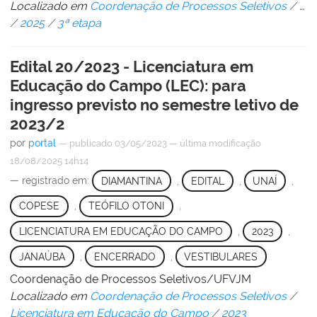
Localizado em
Coordenação de Processos Seletivos
/
…
/
2025
/
3ª etapa
Edital 20/2023 - Licenciatura em
Educação do Campo (LEC): para
ingresso previsto no semestre letivo de
2023/2
por
portal
—
publicado
03/05/2023
—
última modificação
18/08/2025 14h14
— registrado em:
DIAMANTINA
,
EDITAL
,
UNAÍ
,
COPESE
,
TEÓFILO OTONI
,
LICENCIATURA EM EDUCAÇÃO DO CAMPO
,
2023
,
JANAÚBA
,
ENCERRADO
,
VESTIBULARES
Coordenação de Processos Seletivos/UFVJM
Localizado em
Coordenação de Processos Seletivos
/
Licenciatura em Educação do Campo
/
2023