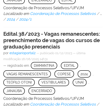
JANAÚBA
,
ENCERRADO
,
EDITAL
Coordenação de Processos Seletivos/UFVJM
Localizado em
Coordenação de Processos Seletivos
/
…
/
2024
/
2024/1
Edital 38/2023 - Vagas remanescentes:
preenchimento de vagas dos cursos de
graduação presenciais
por
estagiarioportal2
—
publicado
01/12/2023
—
última
modificação
18/08/2025 14h31
— registrado em:
DIAMANTINA
,
EDITAL
,
VAGAS REMANESCENTES
,
COPESE
,
2024
,
TEÓFILO OTONI
,
VESTIBULARES
,
UNAÍ
,
JANAÚBA
,
ENCERRADO
Coordenação de Processos Seletivos/UFVJM
Localizado em
Coordenação de Processos Seletivos
/