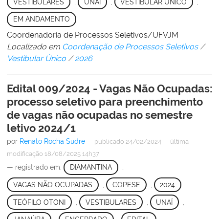
VESTIBULARES
,
UNAÍ
,
VESTIBULAR ÚNICO
,
EM ANDAMENTO
Coordenadoria de Processos Seletivos/UFVJM
Localizado em
Coordenação de Processos Seletivos
/
Vestibular Único
/
2026
Edital 009/2024 - Vagas Não Ocupadas:
processo seletivo para preenchimento
de vagas não ocupadas no semestre
letivo 2024/1
por
Renato Rocha Sudre
—
publicado
24/02/2024
—
última
modificação
18/08/2025 14h37
— registrado em:
DIAMANTINA
,
VAGAS NÃO OCUPADAS
,
COPESE
,
2024
,
TEÓFILO OTONI
,
VESTIBULARES
,
UNAÍ
,