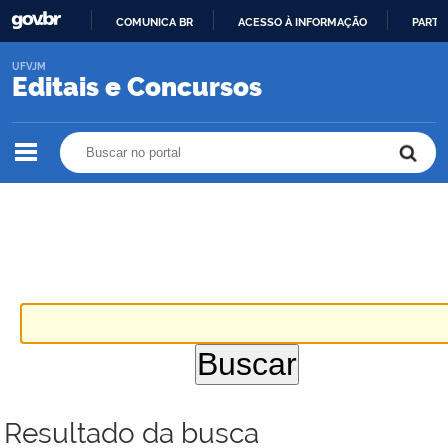
COMUNICA BR
ACESSO À INFORMAÇÃO
PARTI
IR
UFVJM
PARA
Editais e Concursos
O
CONTEÚDO
Buscar no portal
Buscar no portal
Resultado da busca