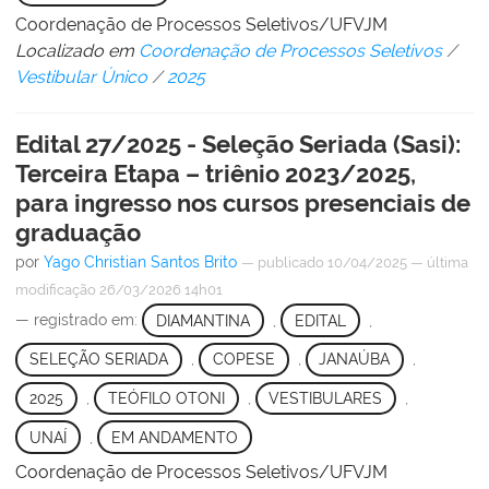
Coordenação de Processos Seletivos/UFVJM
Localizado em
Coordenação de Processos Seletivos
/
Vestibular Único
/
2025
Edital 27/2025 - Seleção Seriada (Sasi):
Terceira Etapa – triênio 2023/2025,
para ingresso nos cursos presenciais de
graduação
por
Yago Christian Santos Brito
—
publicado
10/04/2025
—
última
modificação
26/03/2026 14h01
— registrado em:
DIAMANTINA
,
EDITAL
,
SELEÇÃO SERIADA
,
COPESE
,
JANAÚBA
,
2025
,
TEÓFILO OTONI
,
VESTIBULARES
,
UNAÍ
,
EM ANDAMENTO
Coordenação de Processos Seletivos/UFVJM