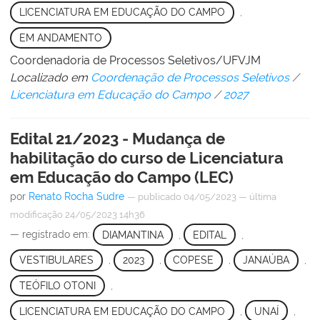
LICENCIATURA EM EDUCAÇÃO DO CAMPO
,
EM ANDAMENTO
Coordenadoria de Processos Seletivos/UFVJM
Localizado em
Coordenação de Processos Seletivos
/
Licenciatura em Educação do Campo
/
2027
Edital 21/2023 - Mudança de
habilitação do curso de Licenciatura
em Educação do Campo (LEC)
por
Renato Rocha Sudre
—
publicado
04/05/2023
—
última
modificação
24/05/2023 14h36
— registrado em:
DIAMANTINA
,
EDITAL
,
VESTIBULARES
,
2023
,
COPESE
,
JANAÚBA
,
TEÓFILO OTONI
,
LICENCIATURA EM EDUCAÇÃO DO CAMPO
,
UNAÍ
,