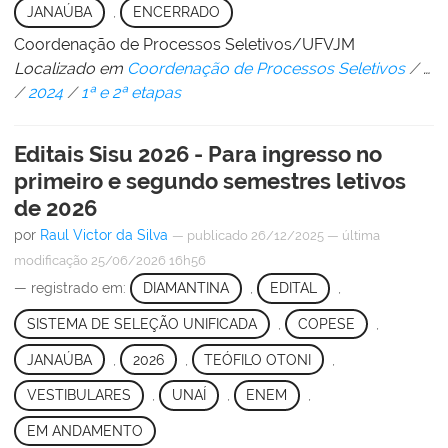
JANAÚBA
,
ENCERRADO
Coordenação de Processos Seletivos/UFVJM
Localizado em
Coordenação de Processos Seletivos
/
…
/
2024
/
1ª e 2ª etapas
Editais Sisu 2026 - Para ingresso no
primeiro e segundo semestres letivos
de 2026
por
Raul Victor da Silva
—
publicado
26/12/2025
—
última
modificação
25/06/2026 16h56
— registrado em:
DIAMANTINA
,
EDITAL
,
SISTEMA DE SELEÇÃO UNIFICADA
,
COPESE
,
JANAÚBA
,
2026
,
TEÓFILO OTONI
,
VESTIBULARES
,
UNAÍ
,
ENEM
,
EM ANDAMENTO