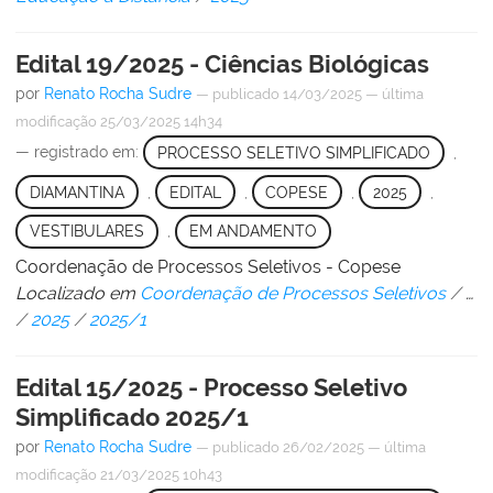
Edital 19/2025 - Ciências Biológicas
por
Renato Rocha Sudre
—
publicado
14/03/2025
—
última
modificação
25/03/2025 14h34
— registrado em:
PROCESSO SELETIVO SIMPLIFICADO
,
DIAMANTINA
,
EDITAL
,
COPESE
,
2025
,
VESTIBULARES
,
EM ANDAMENTO
Coordenação de Processos Seletivos - Copese
Localizado em
Coordenação de Processos Seletivos
/
…
/
2025
/
2025/1
Edital 15/2025 - Processo Seletivo
Simplificado 2025/1
por
Renato Rocha Sudre
—
publicado
26/02/2025
—
última
modificação
21/03/2025 10h43