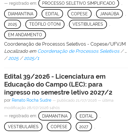
— registrado em:
PROCESSO SELETIVO SIMPLIFICADO
,
DIAMANTINA
,
EDITAL
,
COPESE
,
JANAÚBA
,
2025
,
TEÓFILO OTONI
,
VESTIBULARES
,
EM ANDAMENTO
Coordenação de Processos Seletivos - Copese/UFVJM
Localizado em
Coordenação de Processos Seletivos
/
…
/
2025
/
2025/1
Edital 39/2026 - Licenciatura em
Educação do Campo (LEC): para
ingresso no semestre letivo 2027/2
por
Renato Rocha Sudre
—
publicado
21/07/2026
—
última
modificação
28/07/2026 14h01
— registrado em:
DIAMANTINA
,
EDITAL
,
VESTIBULARES
,
COPESE
,
2027
,