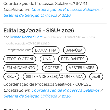
Coordenação de Processos Seletivos/UFVJM
Localizado em
Coordenação de Processos Seletivos
/
Sistema de Seleção Unificada
/
2026
Edital 29/2026 - SISU+ 2026
por
Renato Rocha Sudre
—
publicado
12/06/2026
—
última
modificação
31/07/2026 12h20
— registrado em:
DIAMANTINA
,
JANAÚBA
,
TEÓFILO OTONI
,
UNAÍ
,
ESTUDANTES
,
EM ANDAMENTO
,
COPESE
,
VESTIBULARES
,
SISU+
,
SISTEMA DE SELEÇÃO UNIFICADA
,
2026
Coordenação de Processos Seletivos - COPESE
Localizado em
Coordenação de Processos Seletivos
/
Sistema de Seleção Unificada
/
2026