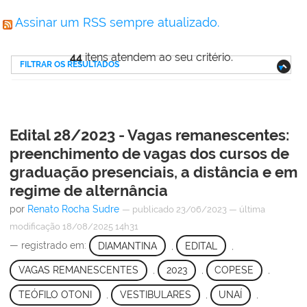
Assinar um RSS sempre atualizado.
44
itens atendem ao seu critério.
FILTRAR OS RESULTADOS
Edital 28/2023 - Vagas remanescentes:
preenchimento de vagas dos cursos de
graduação presenciais, a distância e em
regime de alternância
por
Renato Rocha Sudre
—
publicado
23/06/2023
—
última
modificação
18/08/2025 14h31
— registrado em:
DIAMANTINA
,
EDITAL
,
VAGAS REMANESCENTES
,
2023
,
COPESE
,
TEÓFILO OTONI
,
VESTIBULARES
,
UNAÍ
,