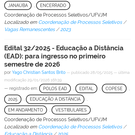
JANAÚBA
,
ENCERRADO
Coordenação de Processos Seletivos/UFVJM
Localizado em
Coordenação de Processos Seletivos
/
Vagas Remanescentes
/
2023
Edital 32/2025 - Educação a Distância
(EAD): para ingresso no primeiro
semestre de 2026
por
Yago Christian Santos Brito
—
publicado
28/05/2025
—
última
modificação
29/01/2026 16h39
— registrado em:
POLOS EAD
,
EDITAL
,
COPESE
,
2025
,
EDUCAÇÃO A DISTÂNCIA
,
EM ANDAMENTO
,
VESTIBULARES
Coordenação de Processos Seletivos/UFVJM
Localizado em
Coordenação de Processos Seletivos
/
Educação a Distância
/
2025