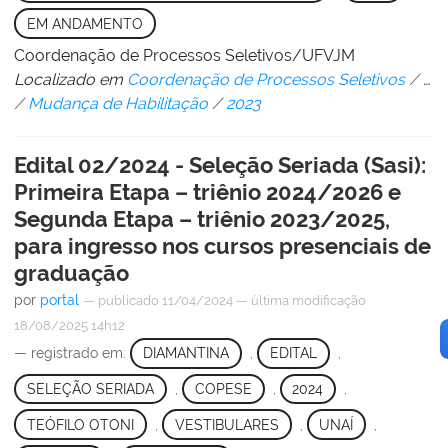
EM ANDAMENTO
Coordenação de Processos Seletivos/UFVJM
Localizado em
Coordenação de Processos Seletivos
/
…
/
Mudança de Habilitação
/
2023
Edital 02/2024 - Seleção Seriada (Sasi):
Primeira Etapa – triênio 2024/2026 e
Segunda Etapa – triênio 2023/2025,
para ingresso nos cursos presenciais de
graduação
por
portal
—
publicado
11/04/2024
—
última modificação
18/08/2025 14h12
— registrado em:
DIAMANTINA
,
EDITAL
,
SELEÇÃO SERIADA
,
COPESE
,
2024
,
TEÓFILO OTONI
,
VESTIBULARES
,
UNAÍ
,