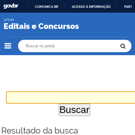
COMUNICA BR
ACESSO À INFORMAÇÃO
PARTI
IR
UFVJM
PARA
Editais e Concursos
O
CONTEÚDO
Buscar no portal
Buscar no portal
Resultado da busca