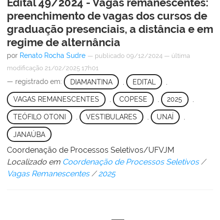
Edital 49/2024 - Vagas remanescentes:
preenchimento de vagas dos cursos de
graduação presenciais, a distância e em
regime de alternância
por
Renato Rocha Sudre
—
publicado
09/12/2024
—
última
modificação
21/02/2025 17h01
— registrado em:
DIAMANTINA
,
EDITAL
,
VAGAS REMANESCENTES
,
COPESE
,
2025
,
TEÓFILO OTONI
,
VESTIBULARES
,
UNAÍ
,
JANAÚBA
Coordenação de Processos Seletivos/UFVJM
Localizado em
Coordenação de Processos Seletivos
/
Vagas Remanescentes
/
2025