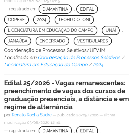
modificação
18/08/2025 14h15
— registrado em:
DIAMANTINA
,
EDITAL
,
COPESE
,
2024
,
TEÓFILO OTONI
,
LICENCIATURA EM EDUCAÇÃO DO CAMPO
,
UNAÍ
,
JANAÚBA
,
ENCERRADO
,
VESTIBULARES
Coordenação de Processos Seletivos/UFVJM
Localizado em
Coordenação de Processos Seletivos
/
Licenciatura em Educação do Campo
/
2024
Edital 25/2026 - Vagas remanescentes:
preenchimento de vagas dos cursos de
graduação presenciais, a distância e em
regime de alternância
por
Renato Rocha Sudre
—
publicado
28/05/2026
—
última
modificação
05/08/2026 14h41
— registrado em:
DIAMANTINA
,
EDITAL
,