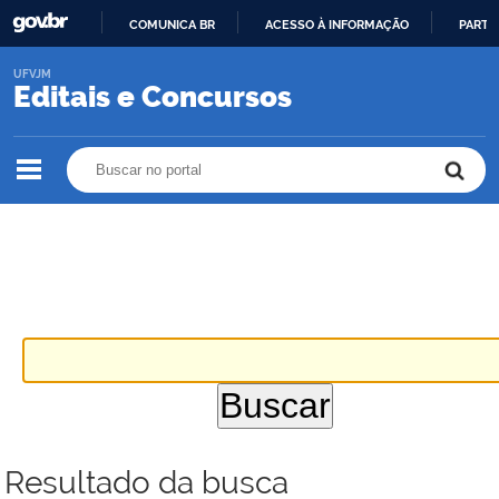
COMUNICA BR
ACESSO À INFORMAÇÃO
PARTI
IR
UFVJM
PARA
Editais e Concursos
O
CONTEÚDO
Buscar no portal
Buscar no portal
Resultado da busca