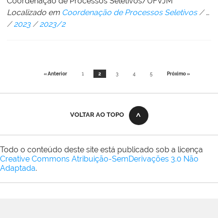
Coordenação de Processos Seletivos/UFVJM
Localizado em
Coordenação de Processos Seletivos
/
…
/
2023
/
2023/2
« Anterior
1
2
3
4
5
Próximo »
VOLTAR AO TOPO
Todo o conteúdo deste site está publicado sob a licença
Creative Commons Atribuição-SemDerivações 3.0 Não
Adaptada
.