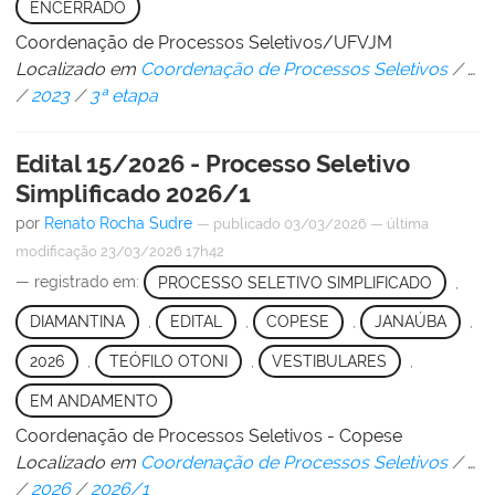
ENCERRADO
Coordenação de Processos Seletivos/UFVJM
Localizado em
Coordenação de Processos Seletivos
/
…
/
2023
/
3ª etapa
Edital 15/2026 - Processo Seletivo
Simplificado 2026/1
por
Renato Rocha Sudre
—
publicado
03/03/2026
—
última
modificação
23/03/2026 17h42
— registrado em:
PROCESSO SELETIVO SIMPLIFICADO
,
DIAMANTINA
,
EDITAL
,
COPESE
,
JANAÚBA
,
2026
,
TEÓFILO OTONI
,
VESTIBULARES
,
EM ANDAMENTO
Coordenação de Processos Seletivos - Copese
Localizado em
Coordenação de Processos Seletivos
/
…
/
2026
/
2026/1