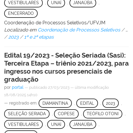
VESTIBULARES
,
UNAÍ
,
JANAÚBA
,
ENCERRADO
Coordenação de Processos Seletivos/UFVJM
Localizado em
Coordenação de Processos Seletivos
/
…
/
2023
/
1ª e 2ª etapas
Edital 19/2023 - Seleção Seriada (Sasi):
Terceira Etapa – triênio 2021/2023, para
ingresso nos cursos presenciais de
graduação
por
portal
—
publicado
27/03/2023
—
última modificação
18/08/2025 14h10
— registrado em:
DIAMANTINA
,
EDITAL
,
2023
,
SELEÇÃO SERIADA
,
COPESE
,
TEÓFILO OTONI
,
VESTIBULARES
,
UNAÍ
,
JANAÚBA
,