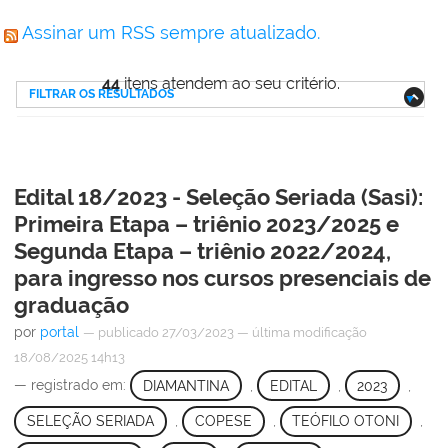
Assinar um RSS sempre atualizado.
44
itens atendem ao seu critério.
FILTRAR OS RESULTADOS
Edital 18/2023 - Seleção Seriada (Sasi):
Primeira Etapa – triênio 2023/2025 e
Segunda Etapa – triênio 2022/2024,
para ingresso nos cursos presenciais de
graduação
por
portal
—
publicado
27/03/2023
—
última modificação
18/08/2025 14h13
— registrado em:
DIAMANTINA
,
EDITAL
,
2023
,
SELEÇÃO SERIADA
,
COPESE
,
TEÓFILO OTONI
,