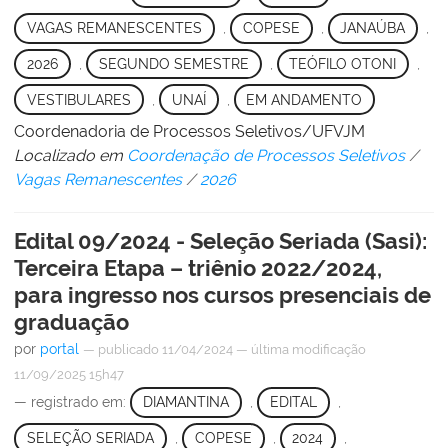
VAGAS REMANESCENTES
,
COPESE
,
JANAÚBA
,
2026
,
SEGUNDO SEMESTRE
,
TEÓFILO OTONI
,
VESTIBULARES
,
UNAÍ
,
EM ANDAMENTO
Coordenadoria de Processos Seletivos/UFVJM
Localizado em
Coordenação de Processos Seletivos
/
Vagas Remanescentes
/
2026
Edital 09/2024 - Seleção Seriada (Sasi):
Terceira Etapa – triênio 2022/2024,
para ingresso nos cursos presenciais de
graduação
por
portal
—
publicado
11/04/2024
—
última modificação
11/09/2025 15h47
— registrado em:
DIAMANTINA
,
EDITAL
,
SELEÇÃO SERIADA
,
COPESE
,
2024
,