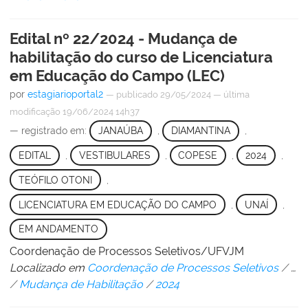
Edital nº 22/2024 - Mudança de
habilitação do curso de Licenciatura
em Educação do Campo (LEC)
por
estagiarioportal2
—
publicado
29/05/2024
—
última
modificação
19/06/2024 14h37
— registrado em:
JANAÚBA
,
DIAMANTINA
,
EDITAL
,
VESTIBULARES
,
COPESE
,
2024
,
TEÓFILO OTONI
,
LICENCIATURA EM EDUCAÇÃO DO CAMPO
,
UNAÍ
,
EM ANDAMENTO
Coordenação de Processos Seletivos/UFVJM
Localizado em
Coordenação de Processos Seletivos
/
…
/
Mudança de Habilitação
/
2024