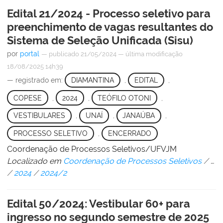
Edital 21/2024 - Processo seletivo para
preenchimento de vagas resultantes do
Sistema de Seleção Unificada (Sisu)
por
portal
—
publicado
21/05/2024
—
última modificação
18/08/2025 14h39
— registrado em:
DIAMANTINA
,
EDITAL
,
COPESE
,
2024
,
TEÓFILO OTONI
,
VESTIBULARES
,
UNAÍ
,
JANAÚBA
,
PROCESSO SELETIVO
,
ENCERRADO
Coordenação de Processos Seletivos/UFVJM
Localizado em
Coordenação de Processos Seletivos
/
…
/
2024
/
2024/2
Edital 50/2024: Vestibular 60+ para
ingresso no segundo semestre de 2025