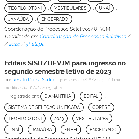
TEÓFILO OTONI
,
VESTIBULARES
,
UNAÍ
,
JANAÚBA
,
ENCERRADO
Coordenação de Processos Seletivos/UFVJM
Localizado em
Coordenação de Processos Seletivos
/
…
/
2024
/
3ª etapa
Editais SISU/UFVJM para ingresso no
segundo semestre letivo de 2023
por
Renato Rocha Sudre
—
publicado
07/06/2023
—
última
modificação
18/08/2025 14h21
— registrado em:
DIAMANTINA
,
EDITAL
,
SISTEMA DE SELEÇÃO UNIFICADA
,
COPESE
,
TEÓFILO OTONI
,
2023
,
VESTIBULARES
,
UNAÍ
,
JANAÚBA
,
ENEM
,
ENCERRADO