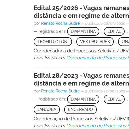
Edital 25/2026 - Vagas remanes
distância e em regime de alter
por
Renato Rocha Sudre
—
publicado
28/05/2026
— registrado em:
DIAMANTINA
,
EDITAL
,
TEÓFILO OTONI
,
VESTIBULARES
,
UN
Coordenadoria de Processos Seletivos/UF
Localizado em
Coordenação de Processos S
Edital 28/2023 - Vagas remanes
distância e em regime de alter
por
Renato Rocha Sudre
—
publicado
23/06/2023
— registrado em:
DIAMANTINA
,
EDITAL
,
JANAÚBA
,
ENCERRADO
Coordenação de Processos Seletivos/UFV
Localizado em
Coordenação de Processos S