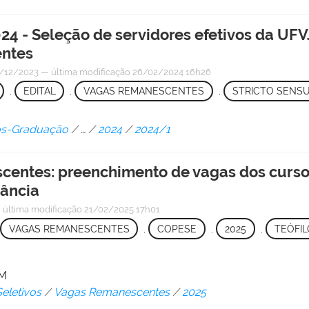
4 - Seleção de servidores efetivos da UFVJ
entes
/12/2023
—
última modificação
26/02/2024 16h26
,
EDITAL
,
VAGAS REMANESCENTES
,
STRICTO SENS
Pós-Graduação
/
…
/
2024
/
2024/1
centes: preenchimento de vagas dos curso
nância
—
última modificação
21/02/2025 17h01
VAGAS REMANESCENTES
,
COPESE
,
2025
,
TEÓFIL
JM
eletivos
/
Vagas Remanescentes
/
2025