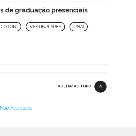
s de graduação presenciais
O OTONI
,
VESTIBULARES
,
UNAÍ
,
VOLTAR AO TOPO
 Não Adaptada
.