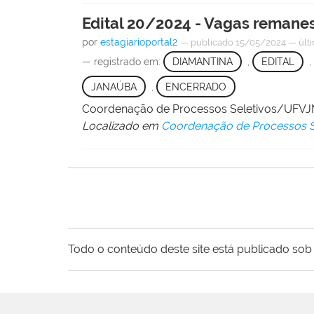
Edital 20/2024 - Vagas remane
por
estagiarioportal2
—
publicado
15/05/2024
—
últ
— registrado em:
DIAMANTINA
,
EDITAL
,
JANAÚBA
,
ENCERRADO
Coordenação de Processos Seletivos/UFV
Localizado em
Coordenação de Processos S
Todo o conteúdo deste site está publicado sob 