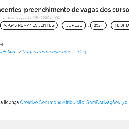
scentes: preenchimento de vagas dos curso
ima modificação
18/08/2025 14h30
VAGAS REMANESCENTES
,
COPESE
,
2024
,
TEÓFIL
JM
eletivos
/
Vagas Remanescentes
/
2024
a licença
Creative Commons Atribuição-SemDerivações 3.0