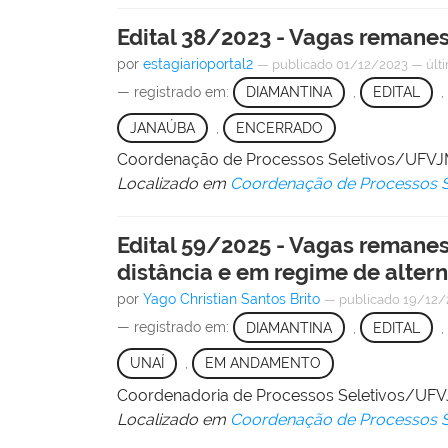
Edital 38/2023 - Vagas remane
por
estagiarioportal2
—
publicado
01/12/2023
—
últ
— registrado em:
DIAMANTINA
,
EDITAL
,
JANAÚBA
,
ENCERRADO
Coordenação de Processos Seletivos/UFV
Localizado em
Coordenação de Processos S
Edital 59/2025 - Vagas remanes
distância e em regime de alter
por
Yago Christian Santos Brito
—
publicado
19/12/
— registrado em:
DIAMANTINA
,
EDITAL
,
UNAÍ
,
EM ANDAMENTO
Coordenadoria de Processos Seletivos/UF
Localizado em
Coordenação de Processos S