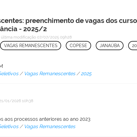
centes: preenchimento de vagas dos curso
nância - 2025/2
—
última modificação
07/07/2025 09h28
VAGAS REMANESCENTES
,
COPESE
,
JANAÚBA
,
20
JM
eletivos
/
Vagas Remanescentes
/
2025
21/01/2026 10h38
s aos processos anteriores ao ano 2023
eletivos
/
Vagas Remanescentes