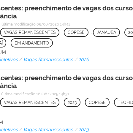
centes: preenchimento de vagas dos curso
nância
—
última modificação
05/08/2026 14h41
VAGAS REMANESCENTES
,
COPESE
,
JANAÚBA
,
20
AÍ
,
EM ANDAMENTO
VJM
eletivos
/
Vagas Remanescentes
/
2026
centes: preenchimento de vagas dos curso
nância
—
última modificação
18/08/2025 14h31
VAGAS REMANESCENTES
,
2023
,
COPESE
,
TEÓFIL
JM
eletivos
/
Vagas Remanescentes
/
2023