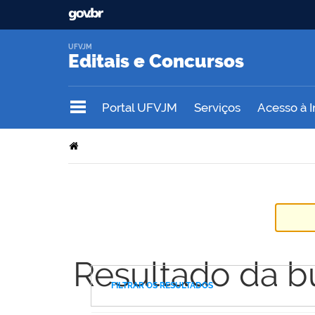
UFVJM
Editais e Concursos
Portal UFVJM
Serviços
Acesso à 
Resultado da b
FILTRAR OS RESULTADOS