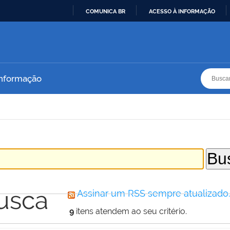
COMUNICA BR
ACESSO À INFORMAÇÃO
IR
PARA
O
CONTEÚDO
Busca
Busca
Informação
usca
Assinar um RSS sempre atualizado
9
itens atendem ao seu critério.