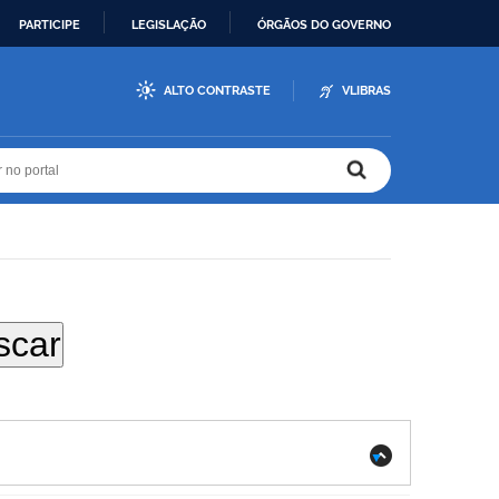
PARTICIPE
LEGISLAÇÃO
ÓRGÃOS DO GOVERNO
ALTO CONTRASTE
VLIBRAS
r no portal
r no portal
.