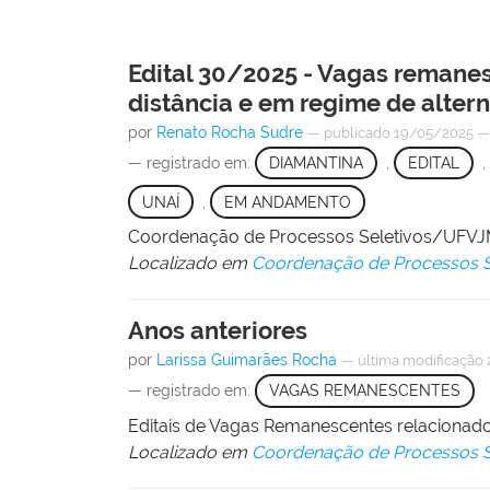
Edital 30/2025 - Vagas remanes
distância e em regime de alter
por
Renato Rocha Sudre
—
publicado
19/05/2025
— registrado em:
DIAMANTINA
,
EDITAL
,
UNAÍ
,
EM ANDAMENTO
Coordenação de Processos Seletivos/UFV
Localizado em
Coordenação de Processos S
Anos anteriores
por
Larissa Guimarães Rocha
—
última modificação
— registrado em:
VAGAS REMANESCENTES
Editais de Vagas Remanescentes relacionado
Localizado em
Coordenação de Processos S