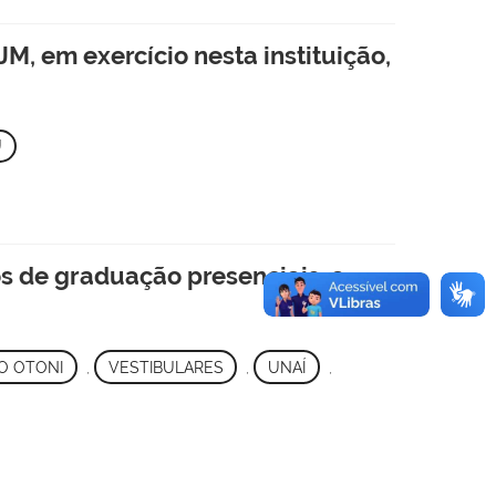
M, em exercício nesta instituição,
U
s de graduação presenciais, a
O OTONI
,
VESTIBULARES
,
UNAÍ
,