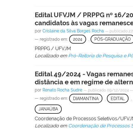
Edital UFVJM / PRPPG nº 16/202
candidatos às vagas remanesc
por
Crislaine da Silva Borges Rocha
—
publicado
27
— registrado em:
2024
,
PÓS-GRADUAÇÃO
PRPPG / UFVJM
Localizado em
Pró-Reitoria de Pesquisa e 
Edital 49/2024 - Vagas remanes
distância e em regime de alter
por
Renato Rocha Sudre
—
publicado
09/12/2024
— registrado em:
DIAMANTINA
,
EDITAL
,
JANAÚBA
Coordenação de Processos Seletivos/UFV
Localizado em
Coordenação de Processos S