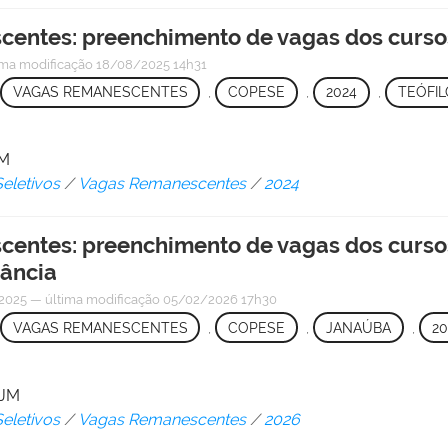
scentes: preenchimento de vagas dos curso
ima modificação
18/08/2025 14h31
VAGAS REMANESCENTES
,
COPESE
,
2024
,
TEÓFIL
JM
eletivos
/
Vagas Remanescentes
/
2024
centes: preenchimento de vagas dos curso
nância
2025
—
última modificação
05/02/2026 17h30
VAGAS REMANESCENTES
,
COPESE
,
JANAÚBA
,
20
VJM
eletivos
/
Vagas Remanescentes
/
2026