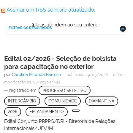
Assinar um RSS sempre atualizado.
3
itens atendem ao seu critério.
FILTRAR OS RESULTADOS
Edital 02/2026 - Seleção de bolsista
para capacitação no exterior
por
Caroline Miranda Barroso
—
publicado
29/05/2026
—
última
modificação
24/07/2026 14h34
— registrado em:
PROCESSO SELETIVO
,
INTERCÂMBIO
,
COMUNIDADE
,
DIAMANTINA
,
2026
,
EM ANDAMENTO
,
Edital Conjunto PRPPG/DRI - Diretoria de Relações
Internacionais/UFVJM