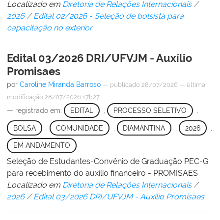
Localizado em
Diretoria de Relações Internacionais
/
2026
/
Edital 02/2026 - Seleção de bolsista para
capacitação no exterior
Edital 03/2026 DRI/UFVJM - Auxílio
Promisaes
por
Caroline Miranda Barroso
—
publicado
28/07/2026
—
última
modificação
28/07/2026 17h27
— registrado em:
EDITAL
,
PROCESSO SELETIVO
,
BOLSA
,
COMUNIDADE
,
DIAMANTINA
,
2026
,
EM ANDAMENTO
Seleção de Estudantes-Convênio de Graduação PEC-G
para recebimento do auxílio financeiro - PROMISAES
Localizado em
Diretoria de Relações Internacionais
/
2026
/
Edital 03/2026 DRI/UFVJM - Auxílio Promisaes