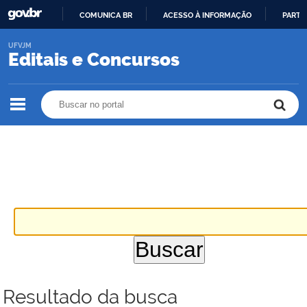
COMUNICA BR
ACESSO À INFORMAÇÃO
PARTI
IR
UFVJM
PARA
Editais e Concursos
O
CONTEÚDO
Buscar no portal
Buscar no portal
Resultado da busca