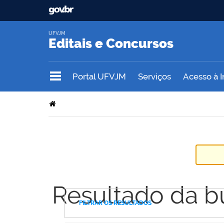
UFVJM
Editais e Concursos
Portal UFVJM
Serviços
Acesso à 
Resultado da b
FILTRAR OS RESULTADOS