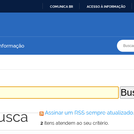
COMUNICA BR
ACESSO À INFORMAÇÃO
IR
PARA
O
CONTEÚDO
Busca
Busca
Informação
usca
Assinar um RSS sempre atualizado
2
itens atendem ao seu critério.