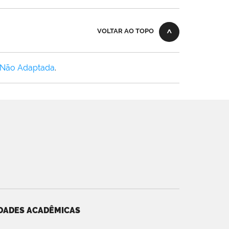
VOLTAR AO TOPO
 Não Adaptada
.
DADES ACADÊMICAS