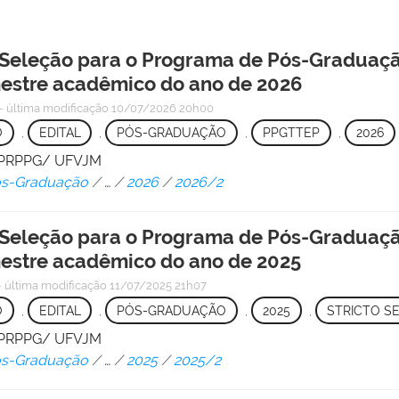
Seleção para o Programa de Pós-Graduação
estre acadêmico do ano de 2026
—
última modificação
10/07/2026 20h00
O
,
EDITAL
,
PÓS-GRADUAÇÃO
,
PPGTTEP
,
2026
 - PRPPG/ UFVJM
Pós-Graduação
/
…
/
2026
/
2026/2
Seleção para o Programa de Pós-Graduação
estre acadêmico do ano de 2025
—
última modificação
11/07/2025 21h07
O
,
EDITAL
,
PÓS-GRADUAÇÃO
,
2025
,
STRICTO S
 - PRPPG/ UFVJM
Pós-Graduação
/
…
/
2025
/
2025/2