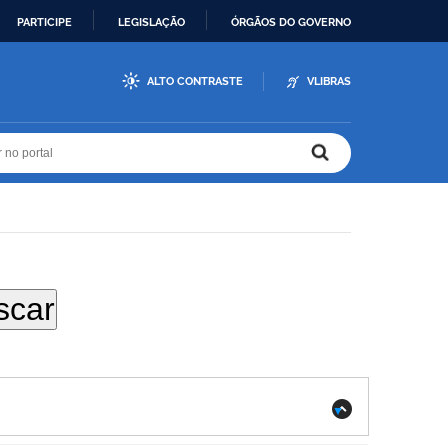
PARTICIPE
LEGISLAÇÃO
ÓRGÃOS DO GOVERNO
ALTO CONTRASTE
VLIBRAS
r no portal
r no portal
.