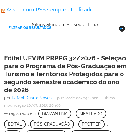
Assinar um RSS sempre atualizado.
2
itens atendem ao seu critério.
FILTRAR OS RESULTADOS
Edital UFVJM PRPPG 32/2026 - Seleção
para o Programa de Pós-Graduação em
Turismo e Territórios Protegidos para o
segundo semestre acadêmico do ano
de 2026
por
Rafael Duarte Neves
—
publicado
06/04/2026
—
última
modificação
10/07/2026 20h00
— registrado em:
DIAMANTINA
,
MESTRADO
,
EDITAL
,
PÓS-GRADUAÇÃO
,
PPGTTEP
,