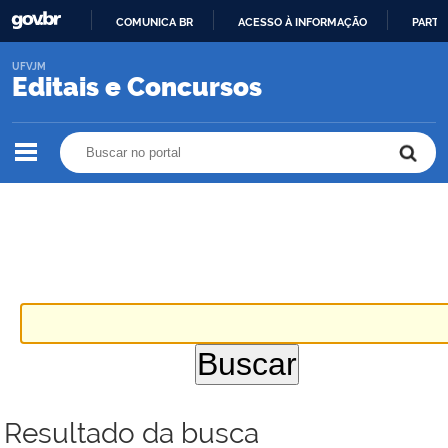
COMUNICA BR
ACESSO À INFORMAÇÃO
PARTI
IR
UFVJM
PARA
Editais e Concursos
O
CONTEÚDO
Buscar no portal
Buscar no portal
Resultado da busca