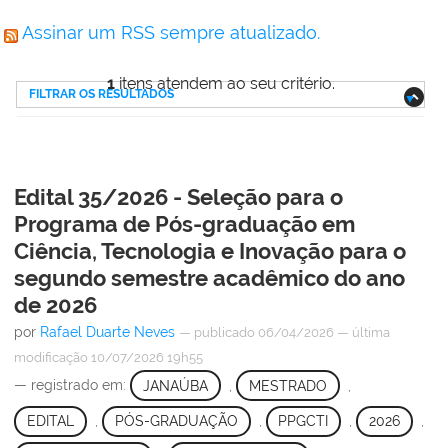
Assinar um RSS sempre atualizado.
1
itens atendem ao seu critério.
FILTRAR OS RESULTADOS
Edital 35/2026 - Seleção para o
Programa de Pós-graduação em
Ciência, Tecnologia e Inovação para o
segundo semestre acadêmico do ano
de 2026
por
Rafael Duarte Neves
—
publicado
06/04/2026
—
última
modificação
10/07/2026 19h55
— registrado em:
JANAÚBA
,
MESTRADO
,
EDITAL
,
PÓS-GRADUAÇÃO
,
PPGCTI
,
2026
,