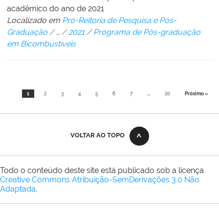
acadêmico do ano de 2021
Localizado em
Pró-Reitoria de Pesquisa e Pós-
Graduação
/
…
/
2021
/
Programa de Pós-graduação
em Bicombustíveis
1
2
3
4
5
6
7
...
20
Próximo »
VOLTAR AO TOPO
Todo o conteúdo deste site está publicado sob a licença
Creative Commons Atribuição-SemDerivações 3.0 Não
Adaptada
.