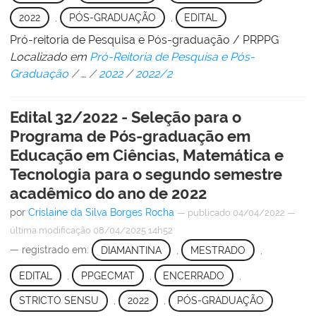
2022
,
PÓS-GRADUAÇÃO
,
EDITAL
Pró-reitoria de Pesquisa e Pós-graduação / PRPPG
Localizado em
Pró-Reitoria de Pesquisa e Pós-
Graduação
/
…
/
2022
/
2022/2
Edital 32/2022 - Seleção para o
Programa de Pós-graduação em
Educação em Ciências, Matemática e
Tecnologia para o segundo semestre
acadêmico do ano de 2022
por
Crislaine da Silva Borges Rocha
—
publicado
04/04/2022
—
última modificação
08/04/2025 14h52
— registrado em:
DIAMANTINA
,
MESTRADO
,
EDITAL
,
PPGECMAT
,
ENCERRADO
,
STRICTO SENSU
,
2022
,
PÓS-GRADUAÇÃO