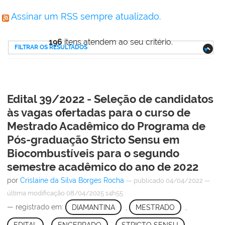
Assinar um RSS sempre atualizado.
196
itens atendem ao seu critério.
FILTRAR OS RESULTADOS
Edital 39/2022 - Seleção de candidatos
às vagas ofertadas para o curso de
Mestrado Acadêmico do Programa de
Pós-graduação Stricto Sensu em
Biocombustíveis para o segundo
semestre acadêmico do ano de 2022
por
Crislaine da Silva Borges Rocha
—
publicado
04/04/2022
—
última modificação
08/04/2025 14h55
— registrado em:
DIAMANTINA
,
MESTRADO
,