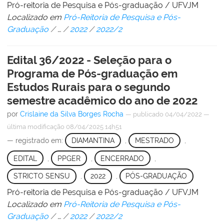
Pró-reitoria de Pesquisa e Pós-graduação / UFVJM
Localizado em
Pró-Reitoria de Pesquisa e Pós-
Graduação
/
…
/
2022
/
2022/2
Edital 36/2022 - Seleção para o
Programa de Pós-graduação em
Estudos Rurais para o segundo
semestre acadêmico do ano de 2022
por
Crislaine da Silva Borges Rocha
—
publicado
04/04/2022
—
última modificação
08/04/2025 14h51
— registrado em:
DIAMANTINA
,
MESTRADO
,
EDITAL
,
PPGER
,
ENCERRADO
,
STRICTO SENSU
,
2022
,
PÓS-GRADUAÇÃO
Pró-reitoria de Pesquisa e Pós-graduação / UFVJM
Localizado em
Pró-Reitoria de Pesquisa e Pós-
Graduação
/
…
/
2022
/
2022/2