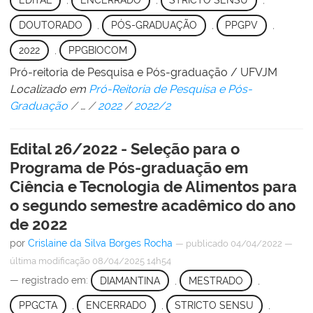
EDITAL
,
ENCERRADO
,
STRICTO SENSU
,
DOUTORADO
,
PÓS-GRADUAÇÃO
,
PPGPV
,
2022
,
PPGBIOCOM
Pró-reitoria de Pesquisa e Pós-graduação / UFVJM
Localizado em
Pró-Reitoria de Pesquisa e Pós-
Graduação
/
…
/
2022
/
2022/2
Edital 26/2022 - Seleção para o
Programa de Pós-graduação em
Ciência e Tecnologia de Alimentos para
o segundo semestre acadêmico do ano
de 2022
por
Crislaine da Silva Borges Rocha
—
publicado
04/04/2022
—
última modificação
08/04/2025 14h54
— registrado em:
DIAMANTINA
,
MESTRADO
,
PPGCTA
,
ENCERRADO
,
STRICTO SENSU
,