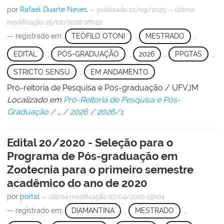
por
Rafael Duarte Neves
—
publicado
01/09/2025
—
última
modificação
25/02/2026 16h22
— registrado em:
TEÓFILO OTONI
,
MESTRADO
,
EDITAL
,
PÓS-GRADUAÇÃO
,
2026
,
PPGTAS
,
STRICTO SENSU
,
EM ANDAMENTO
Pró-reitoria de Pesquisa e Pós-graduação / UFVJM
Localizado em
Pró-Reitoria de Pesquisa e Pós-
Graduação
/
…
/
2026
/
2026/1
Edital 20/2020 - Seleção para o
Programa de Pós-graduação em
Zootecnia para o primeiro semestre
acadêmico do ano de 2020
por
portal
—
última modificação
07/04/2020 15h04
— registrado em:
DIAMANTINA
,
MESTRADO
,