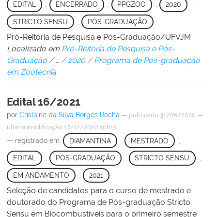
EDITAL
,
ENCERRADO
,
PPGZOO
,
2020
,
STRICTO SENSU
,
PÓS-GRADUAÇÃO
Pró-Reitoria de Pesquisa e Pós-Graduação/UFVJM
Localizado em
Pró-Reitoria de Pesquisa e Pós-
Graduação
/
…
/
2020
/
Programa de Pós-graduação
em Zootecnia
Edital 16/2021
por
Crislaine da Silva Borges Rocha
—
publicado
31/08/2020
—
última modificação
17/12/2020 10h15
— registrado em:
DIAMANTINA
,
MESTRADO
,
EDITAL
,
PÓS-GRADUAÇÃO
,
STRICTO SENSU
,
EM ANDAMENTO
,
2021
Seleção de candidatos para o curso de mestrado e
doutorado do Programa de Pós-graduação Stricto
Sensu em Biocombustíveis para o primeiro semestre