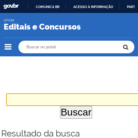
COMUNICA BR
ACESSO À INFORMAÇÃO
PARTI
IR
UFVJM
PARA
Editais e Concursos
O
CONTEÚDO
Buscar no portal
Buscar no portal
Resultado da busca