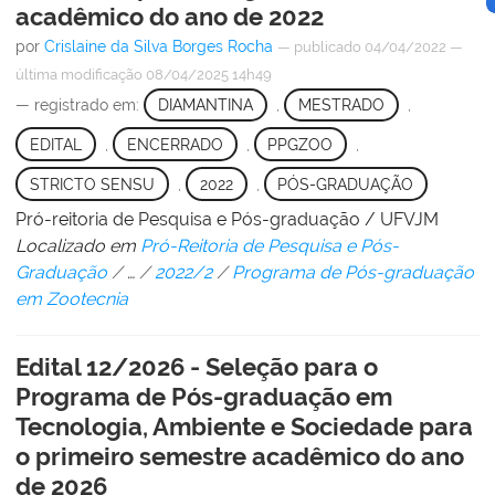
acadêmico do ano de 2022
por
Crislaine da Silva Borges Rocha
—
publicado
04/04/2022
—
última modificação
08/04/2025 14h49
— registrado em:
DIAMANTINA
,
MESTRADO
,
EDITAL
,
ENCERRADO
,
PPGZOO
,
STRICTO SENSU
,
2022
,
PÓS-GRADUAÇÃO
Pró-reitoria de Pesquisa e Pós-graduação / UFVJM
Localizado em
Pró-Reitoria de Pesquisa e Pós-
Graduação
/
…
/
2022/2
/
Programa de Pós-graduação
em Zootecnia
Edital 12/2026 - Seleção para o
Programa de Pós-graduação em
Tecnologia, Ambiente e Sociedade para
o primeiro semestre acadêmico do ano
de 2026