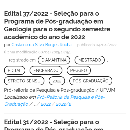
Edital 37/2022 - Seleção para o
Programa de Pós-graduação em
Geologia para o segundo semestre
acadêmico do ano de 2022
por
Crislaine da Silva Borges Rocha
—
publicado
04/04/2022
—
última modificação
08/04/2025 14h51
— registrado em:
DIAMANTINA
,
MESTRADO
,
EDITAL
,
ENCERRADO
,
PPGGEO
,
STRICTO SENSU
,
2022
,
PÓS-GRADUAÇÃO
Pró-reitoria de Pesquisa e Pós-graduação / UFVJM
Localizado em
Pró-Reitoria de Pesquisa e Pós-
Graduação
/
…
/
2022
/
2022/2
Edital 31/2022 - Seleção para o
Programa de Pós-graduação em