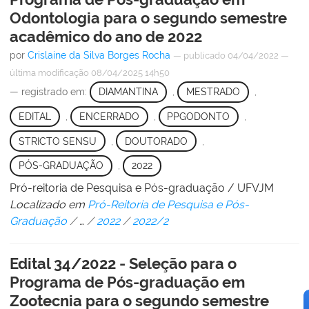
Odontologia para o segundo semestre
acadêmico do ano de 2022
por
Crislaine da Silva Borges Rocha
—
publicado
04/04/2022
—
última modificação
08/04/2025 14h50
— registrado em:
DIAMANTINA
,
MESTRADO
,
EDITAL
,
ENCERRADO
,
PPGODONTO
,
STRICTO SENSU
,
DOUTORADO
,
PÓS-GRADUAÇÃO
,
2022
Pró-reitoria de Pesquisa e Pós-graduação / UFVJM
Localizado em
Pró-Reitoria de Pesquisa e Pós-
Graduação
/
…
/
2022
/
2022/2
Edital 34/2022 - Seleção para o
Programa de Pós-graduação em
Zootecnia para o segundo semestre