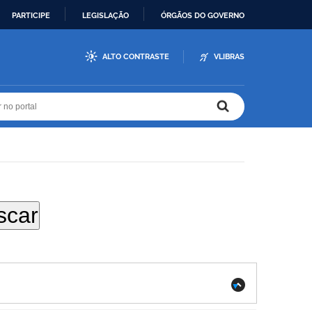
PARTICIPE
LEGISLAÇÃO
ÓRGÃOS DO GOVERNO
ALTO CONTRASTE
VLIBRAS
r no portal
r no portal
.