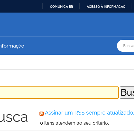
COMUNICA BR
ACESSO À INFORMAÇÃO
IR
PARA
O
CONTEÚDO
Busca
Busca
Informação
usca
Assinar um RSS sempre atualizado
0
itens atendem ao seu critério.