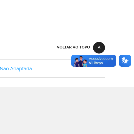
VOLTAR AO TOPO
 Não Adaptada
.