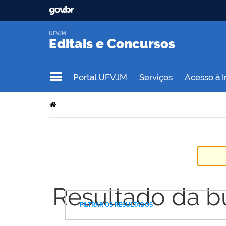
UFVJM
Editais e Concursos
Portal UFVJM
Serviços
Acesso à 
Resultado da b
FILTRAR OS RESULTADOS