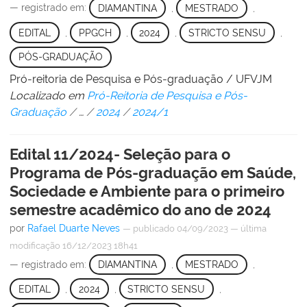
— registrado em:
DIAMANTINA
,
MESTRADO
,
EDITAL
,
PPGCH
,
2024
,
STRICTO SENSU
,
PÓS-GRADUAÇÃO
Pró-reitoria de Pesquisa e Pós-graduação / UFVJM
Localizado em
Pró-Reitoria de Pesquisa e Pós-
Graduação
/
…
/
2024
/
2024/1
Edital 11/2024- Seleção para o
Programa de Pós-graduação em Saúde,
Sociedade e Ambiente para o primeiro
semestre acadêmico do ano de 2024
por
Rafael Duarte Neves
—
publicado
04/09/2023
—
última
modificação
16/12/2023 18h41
— registrado em:
DIAMANTINA
,
MESTRADO
,
EDITAL
,
2024
,
STRICTO SENSU
,