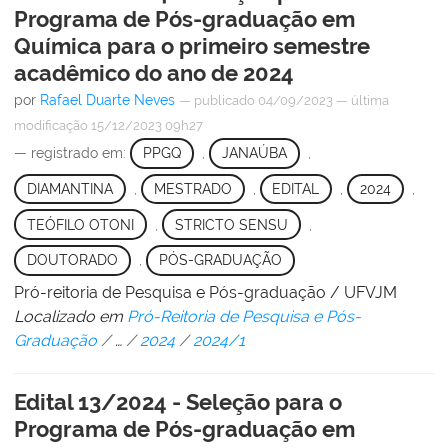
Programa de Pós-graduação em
Química para o primeiro semestre
acadêmico do ano de 2024
por
Rafael Duarte Neves
—
publicado
04/09/2023
—
última
modificação
15/12/2023 09h27
— registrado em:
PPGQ
,
JANAÚBA
,
DIAMANTINA
,
MESTRADO
,
EDITAL
,
2024
,
TEÓFILO OTONI
,
STRICTO SENSU
,
DOUTORADO
,
PÓS-GRADUAÇÃO
Pró-reitoria de Pesquisa e Pós-graduação / UFVJM
Localizado em
Pró-Reitoria de Pesquisa e Pós-
Graduação
/
…
/
2024
/
2024/1
Edital 13/2024 - Seleção para o
Programa de Pós-graduação em