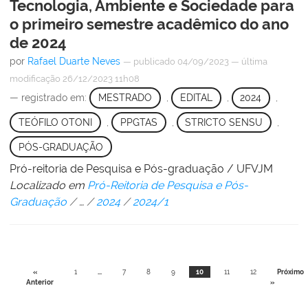
Tecnologia, Ambiente e Sociedade para
o primeiro semestre acadêmico do ano
de 2024
por
Rafael Duarte Neves
—
publicado
04/09/2023
—
última
modificação
26/12/2023 11h08
— registrado em:
MESTRADO
,
EDITAL
,
2024
,
TEÓFILO OTONI
,
PPGTAS
,
STRICTO SENSU
,
PÓS-GRADUAÇÃO
Pró-reitoria de Pesquisa e Pós-graduação / UFVJM
Localizado em
Pró-Reitoria de Pesquisa e Pós-
Graduação
/
…
/
2024
/
2024/1
«
1
...
7
8
9
10
11
12
Próximo
Anterior
»