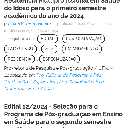
Residência Multiprofissional em Saúde
do Idoso para o primeiro semestre
acadêmico do ano de 2024
por
Sara Moreira Santana
—
publicado
06/09/2023
—
última
modificação
29/02/2024 12h54
— registrado em:
EDITAL
,
PÓS-GRADUAÇÃO
,
LATO SENSU
,
2024
,
EM ANDAMENTO
,
RESIDÊNCIA
,
ESPECIALIZAÇÃO
Pró-reitoria de Pesquisa e Pós-graduação / UFVJM
Localizado em
Pró-Reitoria de Pesquisa e Pós-
Graduação
/
Especialização e Residência Uni e
Multiprofissional
/
2024
Edital 12/2024 - Seleção para o
Programa de Pós-graduação em Ensino
em Saúde para o segundo semestre