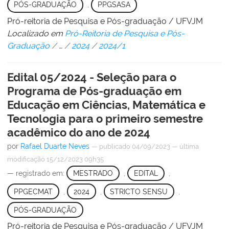
PÓS-GRADUAÇÃO
,
PPGSASA
Pró-reitoria de Pesquisa e Pós-graduação / UFVJM
Localizado em
Pró-Reitoria de Pesquisa e Pós-
Graduação
/
…
/
2024
/
2024/1
Edital 05/2024 - Seleção para o
Programa de Pós-graduação em
Educação em Ciências, Matemática e
Tecnologia para o primeiro semestre
acadêmico do ano de 2024
por
Rafael Duarte Neves
—
publicado
04/09/2023
—
última
modificação
15/12/2023 09h35
— registrado em:
MESTRADO
,
EDITAL
,
PPGECMAT
,
2024
,
STRICTO SENSU
,
PÓS-GRADUAÇÃO
Pró-reitoria de Pesquisa e Pós-graduação / UFVJM