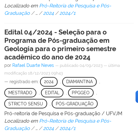
Localizado em
Pró-Reitoria de Pesquisa e Pós-
Graduação
/
…
/
2024
/
2024/1
Edital 04/2024 - Seleção para o
Programa de Pós-graduação em
Geologia para o primeiro semestre
acadêmico do ano de 2024
por
Rafael Duarte Neves
—
publicado
04/09/2023
—
última
modificação
18/12/2023 09h43
— registrado em:
2024
,
DIAMANTINA
,
MESTRADO
,
EDITAL
,
PPGGEO
,
STRICTO SENSU
,
PÓS-GRADUAÇÃO
Pró-reitoria de Pesquisa e Pós-graduação / UFVJM
Localizado em
Pró-Reitoria de Pesquisa e Pós-
Graduação
/
…
/
2024
/
2024/1