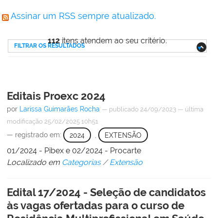
Assinar um RSS sempre atualizado.
112
itens atendem ao seu critério.
FILTRAR OS RESULTADOS
Editais Proexc 2024
por
Larissa Guimarães Rocha
—
publicado
24/09/2023
—
última
modificação
25/02/2025 10h51
— registrado em:
2024
,
EXTENSÃO
01/2024 - Pibex e 02/2024 - Procarte
Localizado em
Categorias
/
Extensão
Edital 17/2024 - Seleção de candidatos
às vagas ofertadas para o curso de