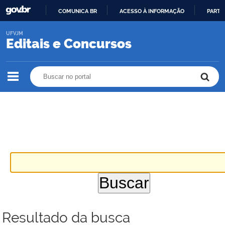
COMUNICA BR
ACESSO À INFORMAÇÃO
PARTI
IR
UFVJM
PARA
Editais e Concursos
O
CONTEÚDO
Buscar no portal
Buscar no portal
Resultado da busca