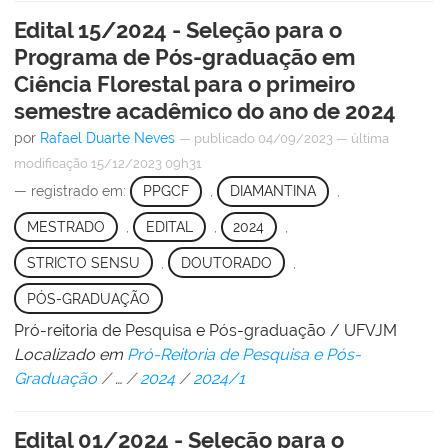
Edital 15/2024 - Seleção para o
Programa de Pós-graduação em
Ciência Florestal para o primeiro
semestre acadêmico do ano de 2024
por
Rafael Duarte Neves
—
publicado
04/09/2023
—
última
modificação
15/12/2023 09h31
— registrado em:
PPGCF
,
DIAMANTINA
,
MESTRADO
,
EDITAL
,
2024
,
STRICTO SENSU
,
DOUTORADO
,
PÓS-GRADUAÇÃO
Pró-reitoria de Pesquisa e Pós-graduação / UFVJM
Localizado em
Pró-Reitoria de Pesquisa e Pós-
Graduação
/
…
/
2024
/
2024/1
Edital 01/2024 - Seleção para o