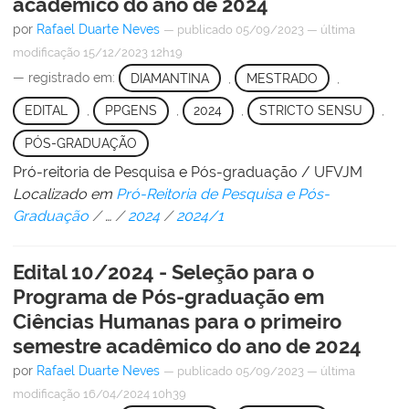
acadêmico do ano de 2024
por
Rafael Duarte Neves
—
publicado
05/09/2023
—
última
modificação
15/12/2023 12h19
— registrado em:
DIAMANTINA
,
MESTRADO
,
EDITAL
,
PPGENS
,
2024
,
STRICTO SENSU
,
PÓS-GRADUAÇÃO
Pró-reitoria de Pesquisa e Pós-graduação / UFVJM
Localizado em
Pró-Reitoria de Pesquisa e Pós-
Graduação
/
…
/
2024
/
2024/1
Edital 10/2024 - Seleção para o
Programa de Pós-graduação em
Ciências Humanas para o primeiro
semestre acadêmico do ano de 2024
por
Rafael Duarte Neves
—
publicado
05/09/2023
—
última
modificação
16/04/2024 10h39