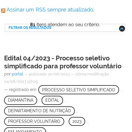
Assinar um RSS sempre atualizado.
81
itens atendem ao seu critério.
FILTRAR OS RESULTADOS
Edital 04/2023 - Processo seletivo
simplificado para professor voluntário
por
portal
—
publicado
30/06/2023
—
última modificação
04/08/2023 15h09
— registrado em:
PROCESSO SELETIVO SIMPLIFICADO
,
DIAMANTINA
,
EDITAL
,
DEPARTAMENTO DE NUTRIÇÃO
,
PROFESSOR VOLUNTÁRIO
,
2023
,
EM ANDAMENTO