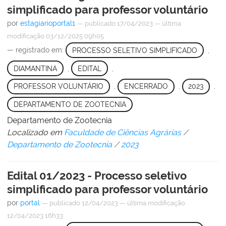
simplificado para professor voluntário
por
estagiarioportal1
—
publicado
17/04/2023
—
última
modificação
03/12/2025 09h05
— registrado em:
PROCESSO SELETIVO SIMPLIFICADO
,
DIAMANTINA
,
EDITAL
,
PROFESSOR VOLUNTÁRIO
,
ENCERRADO
,
2023
,
DEPARTAMENTO DE ZOOTECNIA
Departamento de Zootecnia
Localizado em
Faculdade de Ciências Agrárias
/
Departamento de Zootecnia
/
2023
Edital 01/2023 - Processo seletivo
simplificado para professor voluntário
por
portal
—
publicado
12/04/2023
—
última modificação
12/04/2023 16h33