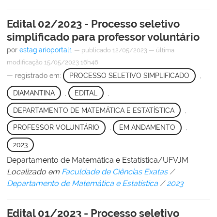
Edital 02/2023 - Processo seletivo
simplificado para professor voluntário
por
estagiarioportal1
—
publicado
12/05/2023
—
última
modificação
15/05/2023 16h46
— registrado em:
PROCESSO SELETIVO SIMPLIFICADO
,
DIAMANTINA
,
EDITAL
,
DEPARTAMENTO DE MATEMÁTICA E ESTATÍSTICA
,
PROFESSOR VOLUNTÁRIO
,
EM ANDAMENTO
,
2023
Departamento de Matemática e Estatística/UFVJM
Localizado em
Faculdade de Ciências Exatas
/
Departamento de Matemática e Estatística
/
2023
Edital 01/2023 - Processo seletivo