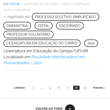
por
portal
—
publicado
16/05/2022
—
última modificação
27/01/2025 16h51
— registrado em:
PROCESSO SELETIVO SIMPLIFICADO
,
DIAMANTINA
,
EDITAL
,
ENCERRADO
,
PROFESSOR VOLUNTÁRIO
,
LICENCIATURA EM EDUCAÇÃO DO CAMPO
,
2022
Licenciatura em Educação do Campo/UFVJM
Localizado em
Faculdade Interdisciplinar em
Humanidades
/
2022
« Anterior
1
...
5
6
7
8
9
Próximo »
VOLTAR AO TOPO