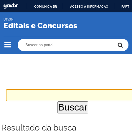
COMUNICA BR
ACESSO À INFORMAÇÃO
PARTI
IR
UFVJM
PARA
Editais e Concursos
O
CONTEÚDO
Buscar no portal
Buscar no portal
Resultado da busca