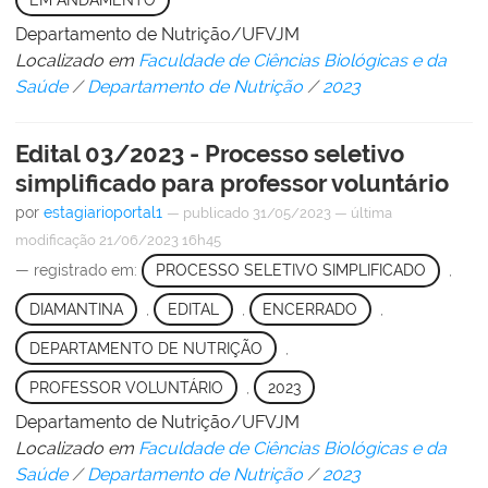
Departamento de Nutrição/UFVJM
Localizado em
Faculdade de Ciências Biológicas e da
Saúde
/
Departamento de Nutrição
/
2023
Edital 03/2023 - Processo seletivo
simplificado para professor voluntário
por
estagiarioportal1
—
publicado
31/05/2023
—
última
modificação
21/06/2023 16h45
— registrado em:
PROCESSO SELETIVO SIMPLIFICADO
,
DIAMANTINA
,
EDITAL
,
ENCERRADO
,
DEPARTAMENTO DE NUTRIÇÃO
,
PROFESSOR VOLUNTÁRIO
,
2023
Departamento de Nutrição/UFVJM
Localizado em
Faculdade de Ciências Biológicas e da
Saúde
/
Departamento de Nutrição
/
2023