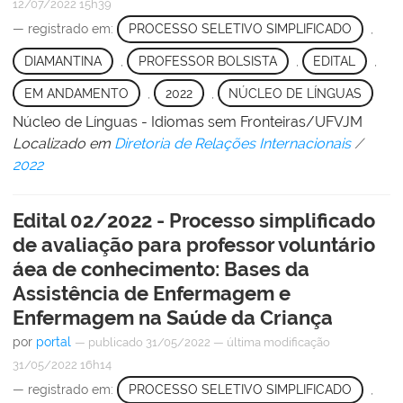
12/07/2022 15h39
— registrado em:
PROCESSO SELETIVO SIMPLIFICADO
,
DIAMANTINA
,
PROFESSOR BOLSISTA
,
EDITAL
,
EM ANDAMENTO
,
2022
,
NÚCLEO DE LÍNGUAS
Núcleo de Línguas - Idiomas sem Fronteiras/UFVJM
Localizado em
Diretoria de Relações Internacionais
/
2022
Edital 02/2022 - Processo simplificado
de avaliação para professor voluntário
áea de conhecimento: Bases da
Assistência de Enfermagem e
Enfermagem na Saúde da Criança
por
portal
—
publicado
31/05/2022
—
última modificação
31/05/2022 16h14
— registrado em:
PROCESSO SELETIVO SIMPLIFICADO
,