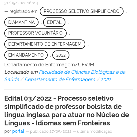
31/05/2022 16h14
— registrado em:
PROCESSO SELETIVO SIMPLIFICADO
,
DIAMANTINA
,
EDITAL
,
PROFESSOR VOLUNTÁRIO
,
DEPARTAMENTO DE ENFERMAGEM
,
EM ANDAMENTO
,
2022
Departamento de Enfermagem/UFVJM
Localizado em
Faculdade de Ciências Biológicas e da
Saúde
/
Departamento de Enfermagem
/
2022
Edital 03/2022 - Processo seletivo
simplificado de professor bolsista de
língua inglesa para atuar no Núcleo de
Línguas - Idiomas sem Fronteiras
por
portal
—
publicado
27/05/2022
—
última modificação