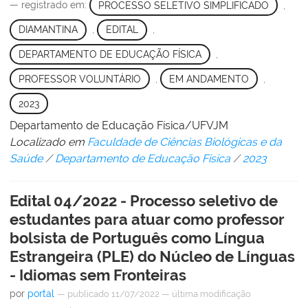
— registrado em:
PROCESSO SELETIVO SIMPLIFICADO
,
DIAMANTINA
,
EDITAL
,
DEPARTAMENTO DE EDUCAÇÃO FÍSICA
,
PROFESSOR VOLUNTÁRIO
,
EM ANDAMENTO
,
2023
Departamento de Educação Física/UFVJM
Localizado em
Faculdade de Ciências Biológicas e da
Saúde
/
Departamento de Educação Física
/
2023
Edital 04/2022 - Processo seletivo de
estudantes para atuar como professor
bolsista de Português como Língua
Estrangeira (PLE) do Núcleo de Línguas
- Idiomas sem Fronteiras
por
portal
—
publicado
11/07/2022
—
última modificação