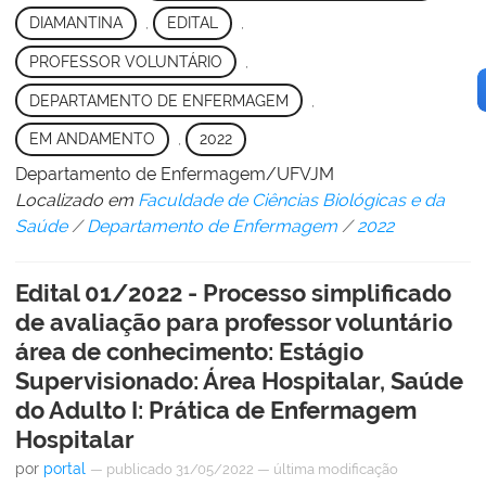
DIAMANTINA
,
EDITAL
,
PROFESSOR VOLUNTÁRIO
,
DEPARTAMENTO DE ENFERMAGEM
,
EM ANDAMENTO
,
2022
Departamento de Enfermagem/UFVJM
Localizado em
Faculdade de Ciências Biológicas e da
Saúde
/
Departamento de Enfermagem
/
2022
Edital 01/2022 - Processo simplificado
de avaliação para professor voluntário
área de conhecimento: Estágio
Supervisionado: Área Hospitalar, Saúde
do Adulto I: Prática de Enfermagem
Hospitalar
por
portal
—
publicado
31/05/2022
—
última modificação