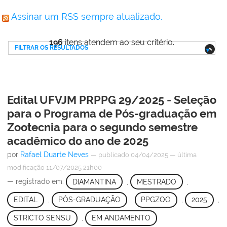
Assinar um RSS sempre atualizado.
196
itens atendem ao seu critério.
FILTRAR OS RESULTADOS
Edital UFVJM PRPPG 29/2025 - Seleção
para o Programa de Pós-graduação em
Zootecnia para o segundo semestre
acadêmico do ano de 2025
por
Rafael Duarte Neves
—
publicado
04/04/2025
—
última
modificação
11/07/2025 21h00
— registrado em:
DIAMANTINA
,
MESTRADO
,
EDITAL
,
PÓS-GRADUAÇÃO
,
PPGZOO
,
2025
,
STRICTO SENSU
,
EM ANDAMENTO