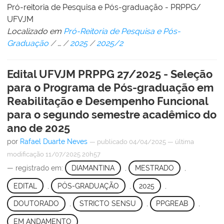
Pró-reitoria de Pesquisa e Pós-graduação - PRPPG/
UFVJM
Localizado em
Pró-Reitoria de Pesquisa e Pós-
Graduação
/
…
/
2025
/
2025/2
Edital UFVJM PRPPG 27/2025 - Seleção
para o Programa de Pós-graduação em
Reabilitação e Desempenho Funcional
para o segundo semestre acadêmico do
ano de 2025
por
Rafael Duarte Neves
—
publicado
04/04/2025
—
última
modificação
11/07/2025 20h57
— registrado em:
DIAMANTINA
,
MESTRADO
,
EDITAL
,
PÓS-GRADUAÇÃO
,
2025
,
DOUTORADO
,
STRICTO SENSU
,
PPGREAB
,
EM ANDAMENTO