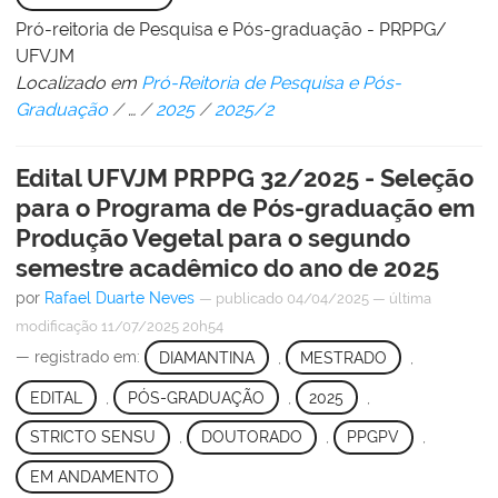
Pró-reitoria de Pesquisa e Pós-graduação - PRPPG/
UFVJM
Localizado em
Pró-Reitoria de Pesquisa e Pós-
Graduação
/
…
/
2025
/
2025/2
Edital UFVJM PRPPG 32/2025 - Seleção
para o Programa de Pós-graduação em
Produção Vegetal para o segundo
semestre acadêmico do ano de 2025
por
Rafael Duarte Neves
—
publicado
04/04/2025
—
última
modificação
11/07/2025 20h54
— registrado em:
DIAMANTINA
,
MESTRADO
,
EDITAL
,
PÓS-GRADUAÇÃO
,
2025
,
STRICTO SENSU
,
DOUTORADO
,
PPGPV
,
EM ANDAMENTO