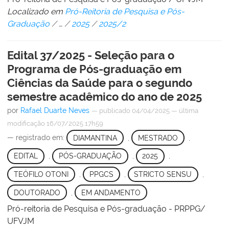
Localizado em
Pró-Reitoria de Pesquisa e Pós-
Graduação
/
…
/
2025
/
2025/2
Edital 37/2025 - Seleção para o
Programa de Pós-graduação em
Ciências da Saúde para o segundo
semestre acadêmico do ano de 2025
por
Rafael Duarte Neves
—
publicado
04/04/2025
—
última
modificação
16/07/2025 17h59
— registrado em:
DIAMANTINA
,
MESTRADO
,
EDITAL
,
PÓS-GRADUAÇÃO
,
2025
,
TEÓFILO OTONI
,
PPGCS
,
STRICTO SENSU
,
DOUTORADO
,
EM ANDAMENTO
Pró-reitoria de Pesquisa e Pós-graduação - PRPPG/
UFVJM