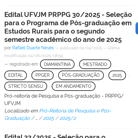
Edital UFVJM PRPPG 30/2025 - Seleção
para o Programa de Pós-graduação em
Estudos Rurais para o segundo
semestre acadêmico do ano de 2025
por
Rafael Duarte Neves
—
publicado
04/04/2025
—
última
modificação
04/08/2025 13h59
— registrado em:
DIAMANTINA
,
MESTRADO
,
EDITAL
,
PPGER
,
PÓS-GRADUAÇÃO
,
2025
,
STRICTO SENSU
,
EM ANDAMENTO
Pró-reitoria de Pesquisa e Pós-graduação - PRPPG/
UFVJM
Localizado em
Pró-Reitoria de Pesquisa e Pós-
Graduação
/
…
/
2025
/
2025/2
Edital 33/2025 - Seleção para o