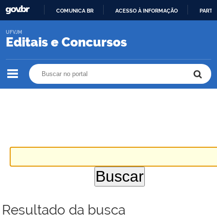
COMUNICA BR
ACESSO À INFORMAÇÃO
PARTI
IR
UFVJM
PARA
Editais e Concursos
O
CONTEÚDO
Buscar no portal
Buscar no portal
Resultado da busca