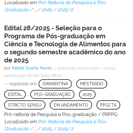
Localizado em
Pró-Reitoria de Pesquisa e Pós-
Graduação
/
…
/
2025
/
2025/2
Edital 28/2025 - Seleção para o
Programa de Pós-graduação em
Ciência e Tecnologia de Alimentos para
o segundo semestre acadêmico do ano
de 2025
por
Rafael Duarte Neves
—
publicado
04/04/2025
—
última
modificação
08/08/2025 08h37
— registrado em:
DIAMANTINA
,
MESTRADO
,
EDITAL
,
PÓS-GRADUAÇÃO
,
2025
,
STRICTO SENSU
,
EM ANDAMENTO
,
PPGCTA
Pró-reitoria de Pesquisa e Pós-graduação / PRPPG
Localizado em
Pró-Reitoria de Pesquisa e Pós-
Graduação
/
…
/
2025
/
2025/2