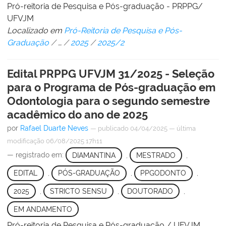
Pró-reitoria de Pesquisa e Pós-graduação - PRPPG/
UFVJM
Localizado em
Pró-Reitoria de Pesquisa e Pós-
Graduação
/
…
/
2025
/
2025/2
Edital PRPPG UFVJM 31/2025 - Seleção
para o Programa de Pós-graduação em
Odontologia para o segundo semestre
acadêmico do ano de 2025
por
Rafael Duarte Neves
—
publicado
04/04/2025
—
última
modificação
06/08/2025 17h11
— registrado em:
DIAMANTINA
,
MESTRADO
,
EDITAL
,
PÓS-GRADUAÇÃO
,
PPGODONTO
,
2025
,
STRICTO SENSU
,
DOUTORADO
,
EM ANDAMENTO
Pró-reitoria de Pesquisa e Pós-graduação / UFVJM