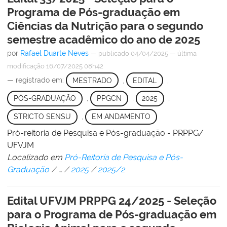
Programa de Pós-graduação em
Ciências da Nutrição para o segundo
semestre acadêmico do ano de 2025
por
Rafael Duarte Neves
—
publicado
04/04/2025
—
última
modificação
16/07/2025 08h42
— registrado em:
MESTRADO
,
EDITAL
,
PÓS-GRADUAÇÃO
,
PPGCN
,
2025
,
STRICTO SENSU
,
EM ANDAMENTO
Pró-reitoria de Pesquisa e Pós-graduação - PRPPG/
UFVJM
Localizado em
Pró-Reitoria de Pesquisa e Pós-
Graduação
/
…
/
2025
/
2025/2
Edital UFVJM PRPPG 24/2025 - Seleção
para o Programa de Pós-graduação em