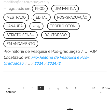
modificação
11/07/2025 21h09
— registrado em:
PPGQ
,
DIAMANTINA
,
MESTRADO
,
EDITAL
,
PÓS-GRADUAÇÃO
,
JANAÚBA
,
2025
,
TEÓFILO OTONI
,
STRICTO SENSU
,
DOUTORADO
,
EM ANDAMENTO
Pró-reitoria de Pesquisa e Pós-graduação / UFVJM
Localizado em
Pró-Reitoria de Pesquisa e Pós-
Graduação
/
…
/
2025
/
2025/2
«
1
2
3
4
5
6
7
...
20
Próxi
Anterior
»