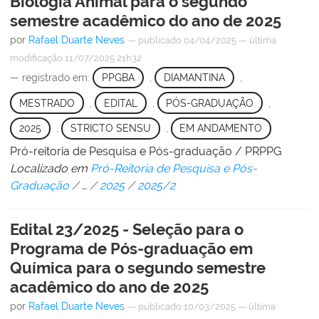
Biologia Animal para o segundo
semestre acadêmico do ano de 2025
por
Rafael Duarte Neves
—
publicado
04/04/2025
—
última
modificação
11/07/2025 21h32
— registrado em:
PPGBA
,
DIAMANTINA
,
MESTRADO
,
EDITAL
,
PÓS-GRADUAÇÃO
,
2025
,
STRICTO SENSU
,
EM ANDAMENTO
Pró-reitoria de Pesquisa e Pós-graduação / PRPPG
Localizado em
Pró-Reitoria de Pesquisa e Pós-
Graduação
/
…
/
2025
/
2025/2
Edital 23/2025 - Seleção para o
Programa de Pós-graduação em
Química para o segundo semestre
acadêmico do ano de 2025
por
Rafael Duarte Neves
—
publicado
10/03/2025
—
última