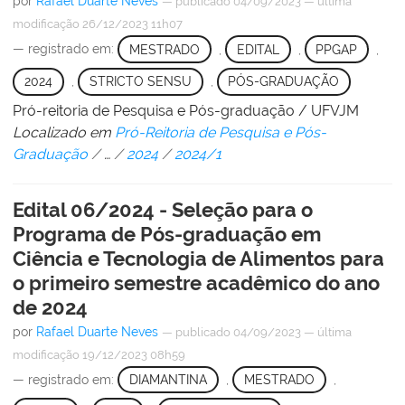
por
Rafael Duarte Neves
—
publicado
04/09/2023
—
última
modificação
26/12/2023 11h07
— registrado em:
MESTRADO
,
EDITAL
,
PPGAP
,
2024
,
STRICTO SENSU
,
PÓS-GRADUAÇÃO
Pró-reitoria de Pesquisa e Pós-graduação / UFVJM
Localizado em
Pró-Reitoria de Pesquisa e Pós-
Graduação
/
…
/
2024
/
2024/1
Edital 06/2024 - Seleção para o
Programa de Pós-graduação em
Ciência e Tecnologia de Alimentos para
o primeiro semestre acadêmico do ano
de 2024
por
Rafael Duarte Neves
—
publicado
04/09/2023
—
última
modificação
19/12/2023 08h59
— registrado em:
DIAMANTINA
,
MESTRADO
,