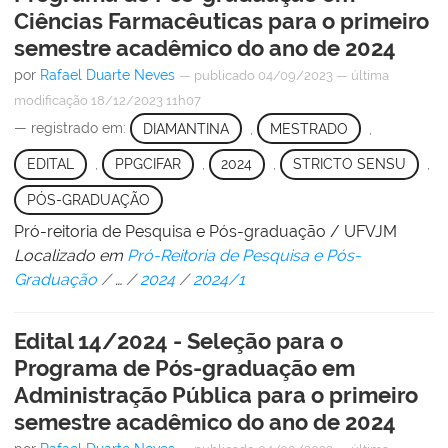
Ciências Farmacêuticas para o primeiro
semestre acadêmico do ano de 2024
por
Rafael Duarte Neves
—
publicado
04/09/2023
—
última
modificação
18/12/2023 11h07
— registrado em:
DIAMANTINA
,
MESTRADO
,
EDITAL
,
PPGCIFAR
,
2024
,
STRICTO SENSU
,
PÓS-GRADUAÇÃO
Pró-reitoria de Pesquisa e Pós-graduação / UFVJM
Localizado em
Pró-Reitoria de Pesquisa e Pós-
Graduação
/
…
/
2024
/
2024/1
Edital 14/2024 - Seleção para o
Programa de Pós-graduação em
Administração Pública para o primeiro
semestre acadêmico do ano de 2024