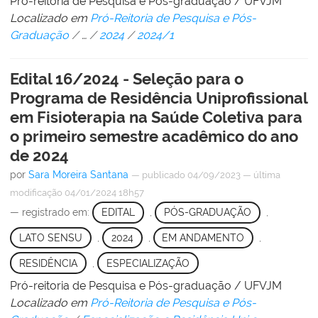
Pró-reitoria de Pesquisa e Pós-graduação / UFVJM
Localizado em
Pró-Reitoria de Pesquisa e Pós-
Graduação
/
…
/
2024
/
2024/1
Edital 16/2024 - Seleção para o
Programa de Residência Uniprofissional
em Fisioterapia na Saúde Coletiva para
o primeiro semestre acadêmico do ano
de 2024
por
Sara Moreira Santana
—
publicado
04/09/2023
—
última
modificação
04/01/2024 18h57
— registrado em:
EDITAL
,
PÓS-GRADUAÇÃO
,
LATO SENSU
,
2024
,
EM ANDAMENTO
,
RESIDÊNCIA
,
ESPECIALIZAÇÃO
Pró-reitoria de Pesquisa e Pós-graduação / UFVJM
Localizado em
Pró-Reitoria de Pesquisa e Pós-