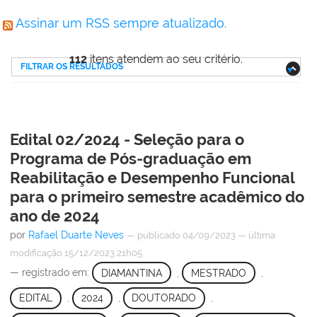
Assinar um RSS sempre atualizado.
112
itens atendem ao seu critério.
FILTRAR OS RESULTADOS
Edital 02/2024 - Seleção para o
Programa de Pós-graduação em
Reabilitação e Desempenho Funcional
para o primeiro semestre acadêmico do
ano de 2024
por
Rafael Duarte Neves
—
publicado
04/09/2023
—
última
modificação
15/12/2023 21h05
— registrado em:
DIAMANTINA
,
MESTRADO
,
EDITAL
,
2024
,
DOUTORADO
,