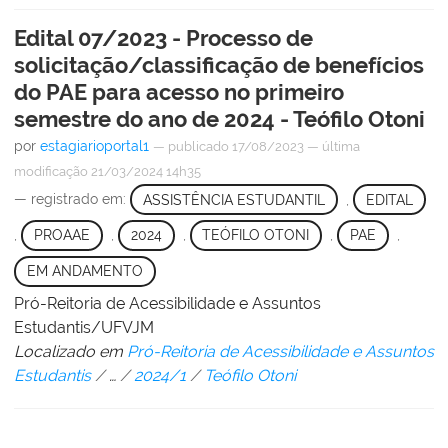
Edital 07/2023 - Processo de
solicitação/classificação de benefícios
do PAE para acesso no primeiro
semestre do ano de 2024 - Teófilo Otoni
por
estagiarioportal1
—
publicado
17/08/2023
—
última
modificação
21/03/2024 14h35
— registrado em:
ASSISTÊNCIA ESTUDANTIL
,
EDITAL
,
PROAAE
,
2024
,
TEÓFILO OTONI
,
PAE
,
EM ANDAMENTO
Pró-Reitoria de Acessibilidade e Assuntos
Estudantis/UFVJM
Localizado em
Pró-Reitoria de Acessibilidade e Assuntos
Estudantis
/
…
/
2024/1
/
Teófilo Otoni