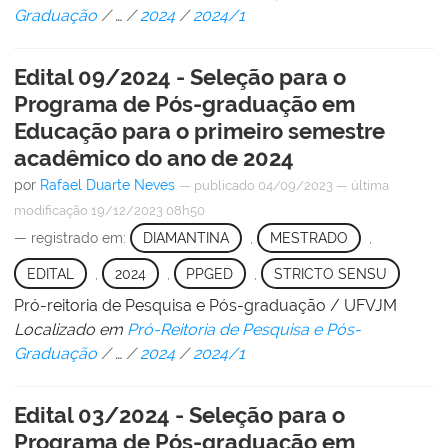
Graduação
/
…
/
2024
/
2024/1
Edital 09/2024 - Seleção para o
Programa de Pós-graduação em
Educação para o primeiro semestre
acadêmico do ano de 2024
por
Rafael Duarte Neves
—
publicado
04/09/2023
—
última
modificação
19/12/2023 08h50
— registrado em:
DIAMANTINA
,
MESTRADO
,
EDITAL
,
2024
,
PPGED
,
STRICTO SENSU
Pró-reitoria de Pesquisa e Pós-graduação / UFVJM
Localizado em
Pró-Reitoria de Pesquisa e Pós-
Graduação
/
…
/
2024
/
2024/1
Edital 03/2024 - Seleção para o
Programa de Pós-graduação em