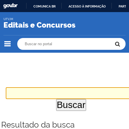
COMUNICA BR
ACESSO À INFORMAÇÃO
PARTI
IR
UFVJM
PARA
Editais e Concursos
O
CONTEÚDO
Buscar no portal
Buscar no portal
Resultado da busca