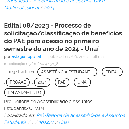
Graduação
/
Especialização e Residência Uni e
Multiprofissional
/
2024
Edital 08/2023 - Processo de
solicitação/classificação de benefícios
do PAE para acesso no primeiro
semestre do ano de 2024 - Unaí
por
estagiarioportal1
—
publicado
17/08/2023
—
última
modificação
05/01/2024 15h38
— registrado em:
ASSISTÊNCIA ESTUDANTIL
,
EDITAL
,
PROAAE
,
2024
,
PAE
,
UNAÍ
,
EM ANDAMENTO
Pró-Reitoria de Acessibilidade e Assuntos
Estudantis/UFVJM
Localizado em
Pró-Reitoria de Acessibilidade e Assuntos
Estudantis
/
…
/
2024/1
/
Unaí