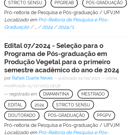
STRICTO SENSU
,
PPGREAB
,
PÓS-GRADUAÇÃO
Pró-reitoria de Pesquisa e Pós-graduação / UFVJM
Localizado em
Pró-Reitoria de Pesquisa e Pós-
Graduação
/
…
/
2024
/
2024/1
Edital 07/2024 - Seleção para o
Programa de Pós-graduação em
Produção Vegetal para o primeiro
semestre acadêmico do ano de 2024
por
Rafael Duarte Neves
—
publicado
04/09/2023
—
última
modificação
15/12/2023 13h38
— registrado em:
DIAMANTINA
,
MESTRADO
,
EDITAL
,
2024
,
STRICTO SENSU
,
DOUTORADO
,
PÓS-GRADUAÇÃO
,
PPGPV
Pró-reitoria de Pesquisa e Pós-graduação / UFVJM
Localizado em
Pró-Reitoria de Pesquisa e Pós-