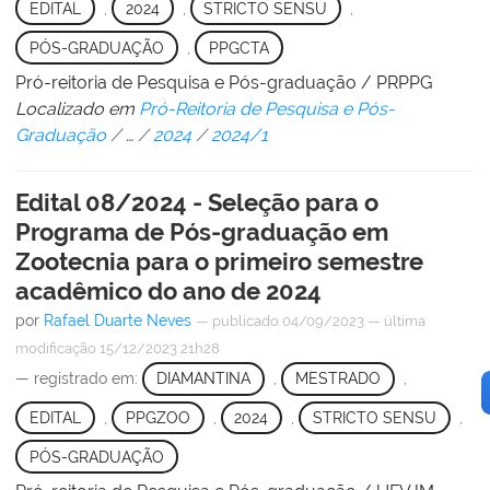
EDITAL
,
2024
,
STRICTO SENSU
,
PÓS-GRADUAÇÃO
,
PPGCTA
Pró-reitoria de Pesquisa e Pós-graduação / PRPPG
Localizado em
Pró-Reitoria de Pesquisa e Pós-
Graduação
/
…
/
2024
/
2024/1
Edital 08/2024 - Seleção para o
Programa de Pós-graduação em
Zootecnia para o primeiro semestre
acadêmico do ano de 2024
por
Rafael Duarte Neves
—
publicado
04/09/2023
—
última
modificação
15/12/2023 21h28
— registrado em:
DIAMANTINA
,
MESTRADO
,
EDITAL
,
PPGZOO
,
2024
,
STRICTO SENSU
,
PÓS-GRADUAÇÃO