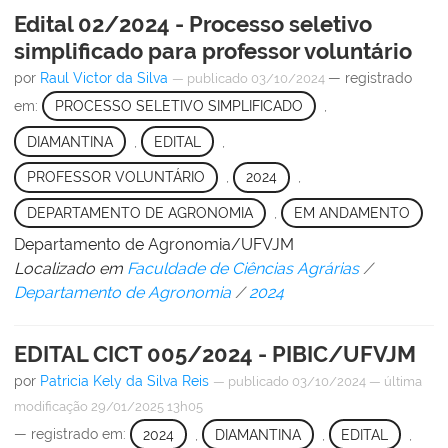
Edital 02/2024 - Processo seletivo
simplificado para professor voluntário
por
Raul Victor da Silva
— registrado
—
publicado
03/10/2024
em:
PROCESSO SELETIVO SIMPLIFICADO
,
DIAMANTINA
,
EDITAL
,
PROFESSOR VOLUNTÁRIO
,
2024
,
DEPARTAMENTO DE AGRONOMIA
,
EM ANDAMENTO
Departamento de Agronomia/UFVJM
Localizado em
Faculdade de Ciências Agrárias
/
Departamento de Agronomia
/
2024
EDITAL CICT 005/2024 - PIBIC/UFVJM
por
Patricia Kely da Silva Reis
—
publicado
03/10/2024
—
última
modificação
29/01/2025 13h05
— registrado em:
2024
,
DIAMANTINA
,
EDITAL
,