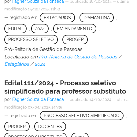
por
Fagner Souza da Fonseca
—
publicado
18/10/2024
—
última
modificação
15/12/2025 11h31
— registrado em:
ESTAGIÁRIOS
,
DIAMANTINA
,
EDITAL
,
2024
,
EM ANDAMENTO
,
PROCESSO SELETIVO
,
PROGEP
Pró-Reitoria de Gestão de Pessoas
Localizado em
Pró-Reitoria de Gestão de Pessoas
/
Estagiários
/
2024
Edital 111/2024 - Processo seletivo
simplificado para professor substituto
por
Fagner Souza da Fonseca
—
publicado
14/10/2024
—
última
modificação
03/04/2025 14h35
— registrado em:
PROCESSO SELETIVO SIMPLIFICADO
,
PROGEP
,
DOCENTES
,