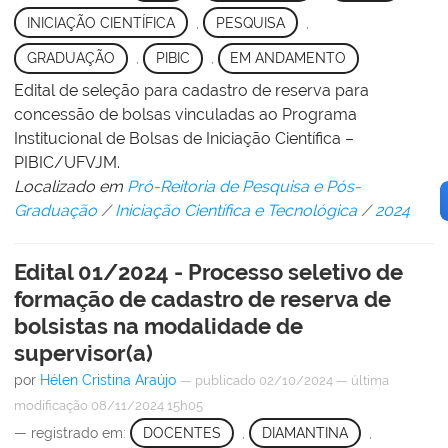
INICIAÇÃO CIENTÍFICA
,
PESQUISA
,
GRADUAÇÃO
,
PIBIC
,
EM ANDAMENTO
Edital de seleção para cadastro de reserva para
concessão de bolsas vinculadas ao Programa
Institucional de Bolsas de Iniciação Científica –
PIBIC/UFVJM.
Localizado em
Pró-Reitoria de Pesquisa e Pós-
Graduação
/
Iniciação Científica e Tecnológica
/
2024
Edital 01/2024 - Processo seletivo de
formação de cadastro de reserva de
bolsistas na modalidade de
supervisor(a)
por
Hélen Cristina Araújo
—
publicado
02/10/2024
—
última
modificação
08/11/2024 15h05
— registrado em:
DOCENTES
,
DIAMANTINA
,