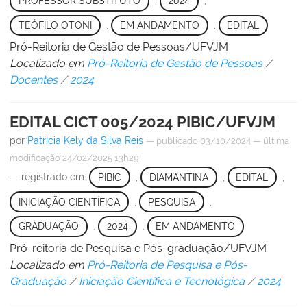
PROFESSOR SUBSTITUTO
,
2024
,
TEÓFILO OTONI
,
EM ANDAMENTO
,
EDITAL
Pró-Reitoria de Gestão de Pessoas/UFVJM
Localizado em
Pró-Reitoria de Gestão de Pessoas
/
Docentes
/
2024
EDITAL CICT 005/2024 PIBIC/UFVJM
por
Patricia Kely da Silva Reis
—
publicado
03/10/2024
—
última
modificação
24/02/2025 13h29
— registrado em:
PIBIC
,
DIAMANTINA
,
EDITAL
,
INICIAÇÃO CIENTÍFICA
,
PESQUISA
,
GRADUAÇÃO
,
2024
,
EM ANDAMENTO
Pró-reitoria de Pesquisa e Pós-graduação/UFVJM
Localizado em
Pró-Reitoria de Pesquisa e Pós-
Graduação
/
Iniciação Científica e Tecnológica
/
2024