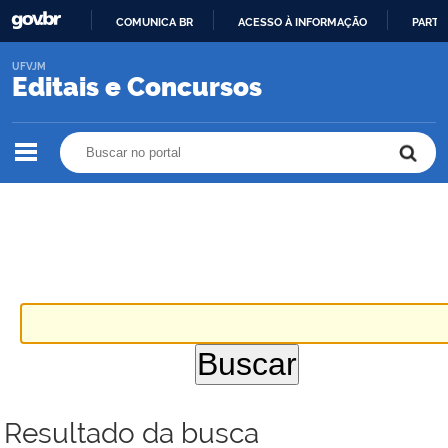
COMUNICA BR
ACESSO À INFORMAÇÃO
PARTI
IR
UFVJM
PARA
Editais e Concursos
O
CONTEÚDO
Buscar no portal
Buscar no portal
Resultado da busca