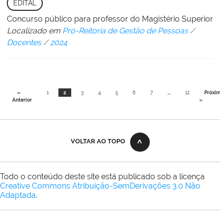
EDITAL
Concurso público para professor do Magistério Superior
Localizado em
Pró-Reitoria de Gestão de Pessoas
/
Docentes
/
2024
«
1
2
3
4
5
6
7
...
12
Próxi
Anterior
»
VOLTAR AO TOPO
Todo o conteúdo deste site está publicado sob a licença
Creative Commons Atribuição-SemDerivações 3.0 Não
Adaptada
.