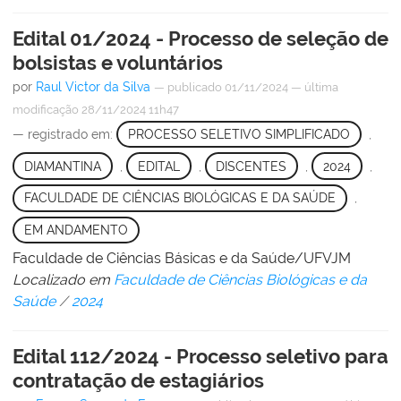
Edital 01/2024 - Processo de seleção de
bolsistas e voluntários
por
Raul Victor da Silva
—
publicado
01/11/2024
—
última
modificação
28/11/2024 11h47
— registrado em:
PROCESSO SELETIVO SIMPLIFICADO
,
DIAMANTINA
,
EDITAL
,
DISCENTES
,
2024
,
FACULDADE DE CIÊNCIAS BIOLÓGICAS E DA SAÚDE
,
EM ANDAMENTO
Faculdade de Ciências Básicas e da Saúde/UFVJM
Localizado em
Faculdade de Ciências Biológicas e da
Saúde
/
2024
Edital 112/2024 - Processo seletivo para
contratação de estagiários