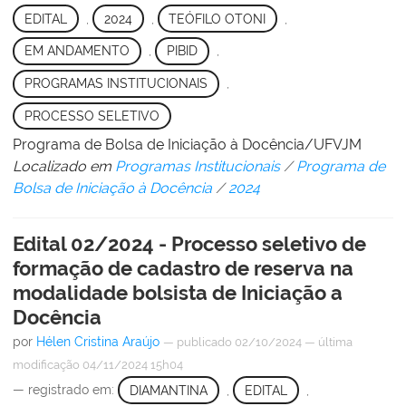
EDITAL
,
2024
,
TEÓFILO OTONI
,
EM ANDAMENTO
,
PIBID
,
PROGRAMAS INSTITUCIONAIS
,
PROCESSO SELETIVO
Programa de Bolsa de Iniciação à Docência/UFVJM
Localizado em
Programas Institucionais
/
Programa de
Bolsa de Iniciação à Docência
/
2024
Edital 02/2024 - Processo seletivo de
formação de cadastro de reserva na
modalidade bolsista de Iniciação a
Docência
por
Hélen Cristina Araújo
—
publicado
02/10/2024
—
última
modificação
04/11/2024 15h04
— registrado em:
DIAMANTINA
,
EDITAL
,