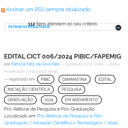
Assinar um RSS sempre atualizado.
112
itens atendem ao seu critério.
FILTRAR OS RESULTADOS
EDITAL CICT 006/2024 PIBIC/FAPEMIG
por
Patricia Kely da Silva Reis
—
publicado
11/11/2024
—
última
modificação
27/02/2025 14h49
— registrado em:
PIBIC
,
DIAMANTINA
,
EDITAL
,
INICIAÇÃO CIENTÍFICA
,
PESQUISA
,
GRADUAÇÃO
,
2024
,
EM ANDAMENTO
Pró-Reitoria de Pesquisa e Pós-Graduação
Localizado em
Pró-Reitoria de Pesquisa e Pós-
Graduação
/
Iniciação Científica e Tecnológica
/
2024