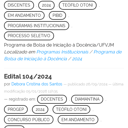
DISCENTES
,
2024
,
TEÓFILO OTONI
,
EM ANDAMENTO
,
PIBID
,
PROGRAMAS INSTITUCIONAIS
,
PROCESSO SELETIVO
Programa de Bolsa de Iniciação à Docência/UFVJM
Localizado em
Programas Institucionais
/
Programa de
Bolsa de Iniciação à Docência
/
2024
Edital 104/2024
por
Debora Cristina dos Santos
—
publicado
26/09/2024
—
última
modificação
05/01/2026 11h35
— registrado em:
DOCENTES
,
DIAMANTINA
,
PROGEP
,
2024
,
TEÓFILO OTONI
,
CONCURSO PÚBLICO
,
EM ANDAMENTO
,