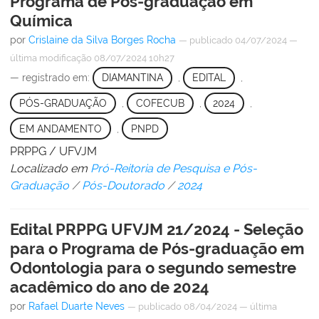
Programa de Pós-graduação em
Química
por
Crislaine da Silva Borges Rocha
—
publicado
04/07/2024
—
última modificação
08/07/2024 10h27
— registrado em:
DIAMANTINA
,
EDITAL
,
PÓS-GRADUAÇÃO
,
COFECUB
,
2024
,
EM ANDAMENTO
,
PNPD
PRPPG / UFVJM
Localizado em
Pró-Reitoria de Pesquisa e Pós-
Graduação
/
Pós-Doutorado
/
2024
Edital PRPPG UFVJM 21/2024 - Seleção
para o Programa de Pós-graduação em
Odontologia para o segundo semestre
acadêmico do ano de 2024
por
Rafael Duarte Neves
—
publicado
08/04/2024
—
última