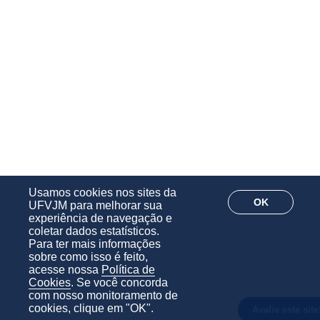
Usamos cookies nos sites da
OK
UFVJM para melhorar sua
experiência de navegação e
coletar dados estatísticos.
Para ter mais informações
sobre como isso é feito,
acesse nossa
Política de
Cookies
. Se você concorda
com nosso monitoramento de
cookies, clique em "OK".
Avalie este site