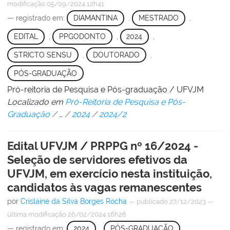
modificação
05/09/2024 12h41
— registrado em:
DIAMANTINA
,
MESTRADO
,
EDITAL
,
PPGODONTO
,
2024
,
STRICTO SENSU
,
DOUTORADO
,
PÓS-GRADUAÇÃO
Pró-reitoria de Pesquisa e Pós-graduação / UFVJM
Localizado em
Pró-Reitoria de Pesquisa e Pós-
Graduação
/
…
/
2024
/
2024/2
Edital UFVJM / PRPPG nº 16/2024 -
Seleção de servidores efetivos da
UFVJM, em exercício nesta instituição,
candidatos às vagas remanescentes
por
Crislaine da Silva Borges Rocha
—
publicado
27/12/2023
—
última modificação
26/02/2024 16h26
— registrado em:
2024
,
PÓS-GRADUAÇÃO
,