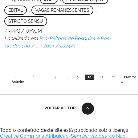
EDITAL
,
VAGAS REMANESCENTES
,
STRICTO SENSU
PRPPG / UFVJM
Localizado em
Pró-Reitoria de Pesquisa e Pós-
Graduação
/
…
/
2024
/
2024/1
«
1
...
7
8
9
10
11
12
Próximo
Anterior
»
VOLTAR AO TOPO
Todo o conteúdo deste site está publicado sob a licença
Creative Commons Atribuição-SemDerivações 3.0 Não