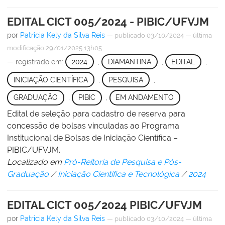
EDITAL CICT 005/2024 - PIBIC/UFVJM
por
Patricia Kely da Silva Reis
—
publicado
03/10/2024
—
última
modificação
29/01/2025 13h05
— registrado em:
2024
,
DIAMANTINA
,
EDITAL
,
INICIAÇÃO CIENTÍFICA
,
PESQUISA
,
GRADUAÇÃO
,
PIBIC
,
EM ANDAMENTO
Edital de seleção para cadastro de reserva para
concessão de bolsas vinculadas ao Programa
Institucional de Bolsas de Iniciação Científica –
PIBIC/UFVJM.
Localizado em
Pró-Reitoria de Pesquisa e Pós-
Graduação
/
Iniciação Científica e Tecnológica
/
2024
EDITAL CICT 005/2024 PIBIC/UFVJM
por
Patricia Kely da Silva Reis
—
publicado
03/10/2024
—
última