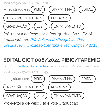
modificação
24/02/2025 13h29
— registrado em:
PIBIC
,
DIAMANTINA
,
EDITAL
,
INICIAÇÃO CIENTÍFICA
,
PESQUISA
,
GRADUAÇÃO
,
2024
,
EM ANDAMENTO
Pró-reitoria de Pesquisa e Pós-graduação/UFVJM
Localizado em
Pró-Reitoria de Pesquisa e Pós-
Graduação
/
Iniciação Científica e Tecnológica
/
2024
EDITAL CICT 006/2024 PIBIC/FAPEMIG
por
Patricia Kely da Silva Reis
—
publicado
11/11/2024
—
última
modificação
27/02/2025 14h49
— registrado em:
PIBIC
,
DIAMANTINA
,
EDITAL
,
INICIAÇÃO CIENTÍFICA
,
PESQUISA
,
GRADUAÇÃO
,
2024
,
EM ANDAMENTO
Pró-Reitoria de Pesquisa e Pós-Graduação