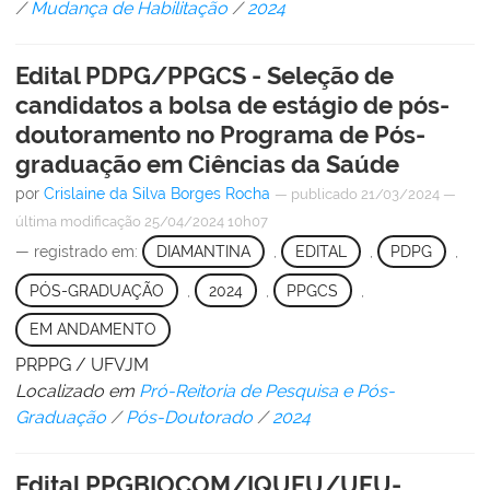
/
Mudança de Habilitação
/
2024
Edital PDPG/PPGCS - Seleção de
candidatos a bolsa de estágio de pós-
doutoramento no Programa de Pós-
graduação em Ciências da Saúde
por
Crislaine da Silva Borges Rocha
—
publicado
21/03/2024
—
última modificação
25/04/2024 10h07
— registrado em:
DIAMANTINA
,
EDITAL
,
PDPG
,
PÓS-GRADUAÇÃO
,
2024
,
PPGCS
,
EM ANDAMENTO
PRPPG / UFVJM
Localizado em
Pró-Reitoria de Pesquisa e Pós-
Graduação
/
Pós-Doutorado
/
2024
Edital PPGBIOCOM/IQUFU/UFU-