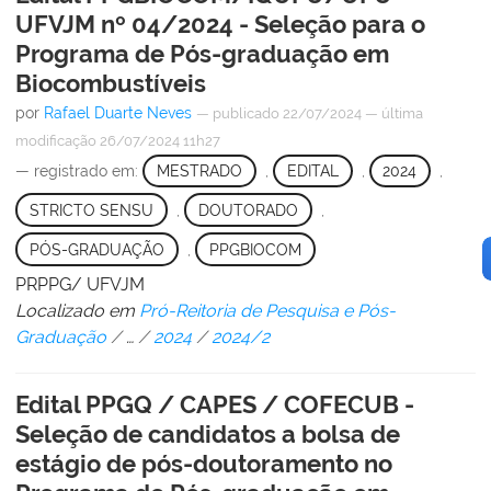
UFVJM nº 04/2024 - Seleção para o
Programa de Pós-graduação em
Biocombustíveis
por
Rafael Duarte Neves
—
publicado
22/07/2024
—
última
modificação
26/07/2024 11h27
— registrado em:
MESTRADO
,
EDITAL
,
2024
,
STRICTO SENSU
,
DOUTORADO
,
PÓS-GRADUAÇÃO
,
PPGBIOCOM
PRPPG/ UFVJM
Localizado em
Pró-Reitoria de Pesquisa e Pós-
Graduação
/
…
/
2024
/
2024/2
Edital PPGQ / CAPES / COFECUB -
Seleção de candidatos a bolsa de
estágio de pós-doutoramento no