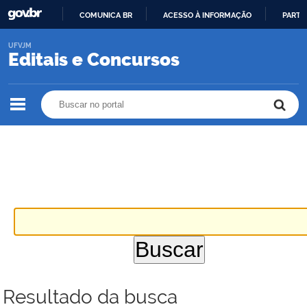
COMUNICA BR
ACESSO À INFORMAÇÃO
PARTI
IR
UFVJM
PARA
Editais e Concursos
O
CONTEÚDO
Buscar no portal
Buscar no portal
Resultado da busca