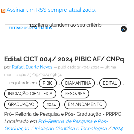
Assinar um RSS sempre atualizado.
112
itens atendem ao seu critério.
FILTRAR OS RESULTADOS
Edital CICT 004/ 2024 PIBIC AF/ CNPq
por
Rafael Duarte Neves
—
publicado
29/04/2024
—
última
modificação
23/09/2024 09h34
— registrado em:
PIBIC
,
DIAMANTINA
,
EDITAL
,
INICIAÇÃO CIENTÍFICA
,
PESQUISA
,
GRADUAÇÃO
,
2024
,
EM ANDAMENTO
Pró- Reitoria de Pesquisa e Pós- Graduação - PRPPG
Localizado em
Pró-Reitoria de Pesquisa e Pós-
Graduação
/
Iniciação Científica e Tecnológica
/
2024