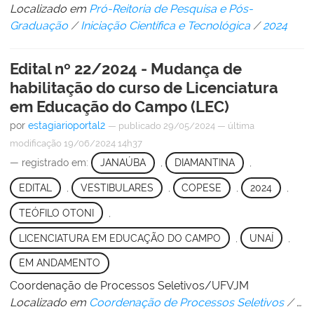
Localizado em
Pró-Reitoria de Pesquisa e Pós-
Graduação
/
Iniciação Científica e Tecnológica
/
2024
Edital nº 22/2024 - Mudança de
habilitação do curso de Licenciatura
em Educação do Campo (LEC)
por
estagiarioportal2
—
publicado
29/05/2024
—
última
modificação
19/06/2024 14h37
— registrado em:
JANAÚBA
,
DIAMANTINA
,
EDITAL
,
VESTIBULARES
,
COPESE
,
2024
,
TEÓFILO OTONI
,
LICENCIATURA EM EDUCAÇÃO DO CAMPO
,
UNAÍ
,
EM ANDAMENTO
Coordenação de Processos Seletivos/UFVJM
Localizado em
Coordenação de Processos Seletivos
/
…