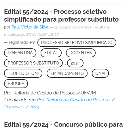
Edital 55/2024 - Processo seletivo
simplificado para professor substituto
por
Raul Victor da Silva
—
publicado
07/06/2024
—
última
modificação
27/08/2025 16h07
— registrado em:
PROCESSO SELETIVO SIMPLIFICADO
,
DIAMANTINA
,
EDITAL
,
DOCENTES
,
PROFESSOR SUBSTITUTO
,
2024
,
TEÓFILO OTONI
,
EM ANDAMENTO
,
UNAÍ
,
PROGEP
Pró-Reitoria de Gestão de Pessoas/UFVJM
Localizado em
Pró-Reitoria de Gestão de Pessoas
/
Docentes
/
2024
Edital 59/2024 - Concurso público para