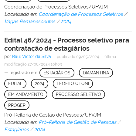
Coordenação de Processos Seletivos/UFVJM
Localizado em
Coordenação de Processos Seletivos
/
Vagas Remanescentes
/
2024
Edital 46/2024 - Processo seletivo para
contratação de estagiários
por
Raul Victor da Silva
—
publicado
09/05/2024
—
última
modificação
27/08/2024 16h03
— registrado em:
ESTAGIÁRIOS
,
DIAMANTINA
,
EDITAL
,
2024
,
TEÓFILO OTONI
,
EM ANDAMENTO
,
PROCESSO SELETIVO
,
PROGEP
Pró-Reitoria de Gestão de Pessoas/UFVJM
Localizado em
Pró-Reitoria de Gestão de Pessoas
/
Estagiários
/
2024