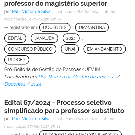
professor do magistério superior
por
Raul Victor da Silva
—
publicado
28/06/2024
—
última
modificação
01/07/2026 14h44
— registrado em:
DOCENTES
,
DIAMANTINA
,
EDITAL
,
JANAÚBA
,
2024
,
CONCURSO PÚBLICO
,
UNAÍ
,
EM ANDAMENTO
,
PROGEP
Pró-Reitoria de Gestão de Pessoas/UFVJM
Localizado em
Pró-Reitoria de Gestão de Pessoas
/
Docentes
/
2024
Edital 67/2024 - Processo seletivo
simplificado para professor substituto
por
Raul Victor da Silva
—
publicado
18/07/2024
—
última
modificação
27/08/2025 17h11
— registrado em:
PROCESSO SELETIVO SIMPLIFICADO
,