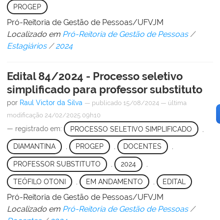
PROGEP
Pró-Reitoria de Gestão de Pessoas/UFVJM
Localizado em
Pró-Reitoria de Gestão de Pessoas
/
Estagiários
/
2024
Edital 84/2024 - Processo seletivo
simplificado para professor substituto
por
Raul Victor da Silva
—
publicado
15/08/2024
—
última
modificação
24/02/2025 09h10
— registrado em:
PROCESSO SELETIVO SIMPLIFICADO
,
DIAMANTINA
,
PROGEP
,
DOCENTES
,
PROFESSOR SUBSTITUTO
,
2024
,
TEÓFILO OTONI
,
EM ANDAMENTO
,
EDITAL
Pró-Reitoria de Gestão de Pessoas/UFVJM
Localizado em
Pró-Reitoria de Gestão de Pessoas
/