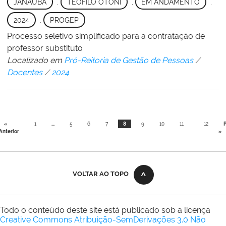
JANAÚBA
,
TEÓFILO OTONI
,
EM ANDAMENTO
,
2024
,
PROGEP
Processo seletivo simplificado para a contratação de
professor substituto
Localizado em
Pró-Reitoria de Gestão de Pessoas
/
Docentes
/
2024
«
1
...
5
6
7
8
9
10
11
12
Anterior
»
VOLTAR AO TOPO
Todo o conteúdo deste site está publicado sob a licença
Creative Commons Atribuição-SemDerivações 3.0 Não