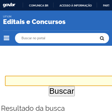
COMUNICA BR
ACESSO À INFORMAÇÃO
PARTI
IR
UFVJM
PARA
Editais e Concursos
O
CONTEÚDO
Buscar no portal
Buscar no portal
Resultado da busca