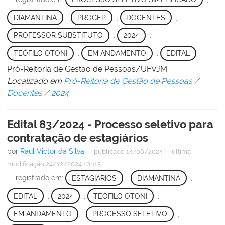
DIAMANTINA
,
PROGEP
,
DOCENTES
,
PROFESSOR SUBSTITUTO
,
2024
,
TEÓFILO OTONI
,
EM ANDAMENTO
,
EDITAL
Pró-Reitoria de Gestão de Pessoas/UFVJM
Localizado em
Pró-Reitoria de Gestão de Pessoas
/
Docentes
/
2024
Edital 83/2024 - Processo seletivo para
contratação de estagiários
por
Raul Victor da Silva
—
publicado
14/08/2024
—
última
modificação
24/12/2024 10h15
— registrado em:
ESTAGIÁRIOS
,
DIAMANTINA
,
EDITAL
,
2024
,
TEÓFILO OTONI
,
EM ANDAMENTO
,
PROCESSO SELETIVO
,