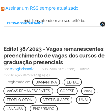
Assinar um RSS sempre atualizado.
112
itens atendem ao seu critério.
FILTRAR OS RESULTADOS
Edital 38/2023 - Vagas remanescentes:
preenchimento de vagas dos cursos de
graduação presenciais
por
estagiarioportal2
—
publicado
01/12/2023
—
última
modificação
18/08/2025 14h31
— registrado em:
DIAMANTINA
,
EDITAL
,
VAGAS REMANESCENTES
,
COPESE
,
2024
,
TEÓFILO OTONI
,
VESTIBULARES
,
UNAÍ
,
JANAÚBA
,
ENCERRADO