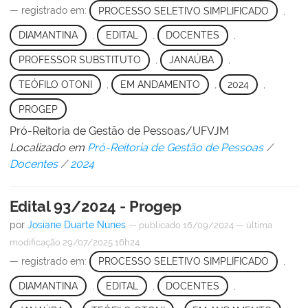
— registrado em:
PROCESSO SELETIVO SIMPLIFICADO
,
DIAMANTINA
,
EDITAL
,
DOCENTES
,
PROFESSOR SUBSTITUTO
,
JANAÚBA
,
TEÓFILO OTONI
,
EM ANDAMENTO
,
2024
,
PROGEP
Pró-Reitoria de Gestão de Pessoas/UFVJM
Localizado em
Pró-Reitoria de Gestão de Pessoas
/
Docentes
/
2024
Edital 93/2024 - Progep
por
Josiane Duarte Nunes
—
publicado
16/09/2024
—
última
modificação
29/07/2025 16h24
— registrado em:
PROCESSO SELETIVO SIMPLIFICADO
,
DIAMANTINA
,
EDITAL
,
DOCENTES
,