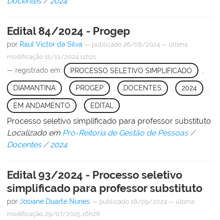
Docentes
/
2024
Edital 84/2024 - Progep
por
Raul Victor da Silva
—
publicado
26/08/2024
—
última
modificação
11/11/2024 11h21
— registrado em:
PROCESSO SELETIVO SIMPLIFICADO
,
DIAMANTINA
,
PROGEP
,
DOCENTES
,
2024
,
EM ANDAMENTO
,
EDITAL
Processo seletivo simplificado para professor substituto
Localizado em
Pró-Reitoria de Gestão de Pessoas
/
Docentes
/
2024
Edital 93/2024 - Processo seletivo
simplificado para professor substituto
por
Josiane Duarte Nunes
—
publicado
18/09/2024
—
última
modificação
29/07/2025 16h26