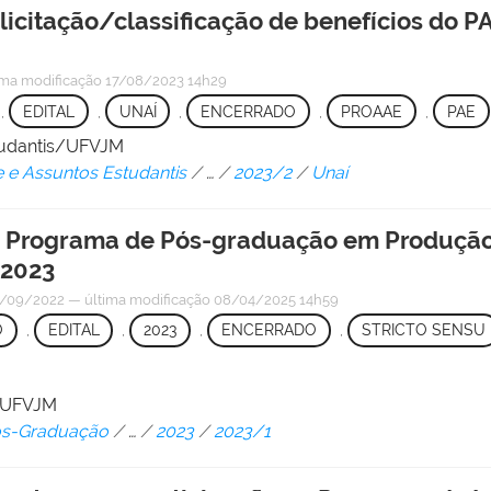
olicitação/classificação de benefícios do 
ima modificação
17/08/2023 14h29
,
EDITAL
,
UNAÍ
,
ENCERRADO
,
PROAAE
,
PAE
studantis/UFVJM
e e Assuntos Estudantis
/
…
/
2023/2
/
Unaí
 o Programa de Pós-graduação em Produção 
 2023
/09/2022
—
última modificação
08/04/2025 14h59
O
,
EDITAL
,
2023
,
ENCERRADO
,
STRICTO SENSU
/ UFVJM
Pós-Graduação
/
…
/
2023
/
2023/1