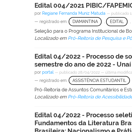
Edital 004/2021 PIBIC/FAPEMI
por
Regiane Fernanda Muniz Matuda
—
publicado
1
— registrado em:
DIAMANTINA
,
EDITAL
,
Seleção para o Programa Institucional de B
Localizado em
Pró-Reitoria de Pesquisa e 
Edital 04/2022 - Processo de s
semestre do ano de 2022 - Unaí
por
portal
—
publicado
28/04/2022
—
última modific
— registrado em:
ASSISTÊNCIA ESTUDANTIL
Pró-Reitoria de Assuntos Comunitários e E
Localizado em
Pró-Reitoria de Acessibilidad
Edital 04/2022 - Processo selet
Fundamentos da Literatura Brasi
Brasileira: Nacionalismo e Práti