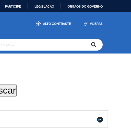
PARTICIPE
LEGISLAÇÃO
ÓRGÃOS DO GOVERNO
ALTO CONTRASTE
VLIBRAS
r no portal
r no portal
.