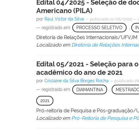
Edital 04/2025 - Seleção de do
Americano (PILA)
por
Raul Victor da Silva
—
publicado
21/05/2025
—
— registrado em:
PROCESSO SELETIVO
,
I
Diretoria de Relações Internacionais/UFVJM
Localizado em
Diretoria de Relações Interna
Edital 05/2021 - Seleção para
acadêmico do ano de 2021
por
Crislaine da Silva Borges Rocha
—
publicado
28
— registrado em:
DIAMANTINA
,
MESTRAD
2021
Pró-reitoria de Pesquisa e Pós-graduação
Localizado em
Pró-Reitoria de Pesquisa e 