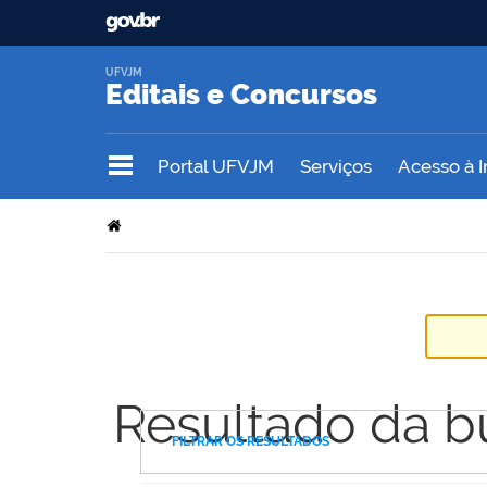
UFVJM
Editais e Concursos
Portal UFVJM
Serviços
Acesso à 
Resultado da b
FILTRAR OS RESULTADOS