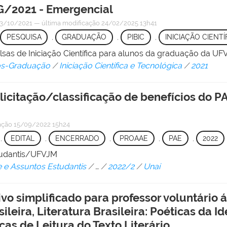
G/2021 - Emergencial
3/10/2021
—
última modificação
24/02/2025 13h41
PESQUISA
,
GRADUAÇÃO
,
PIBIC
,
INICIAÇÃO CIENTÍ
olsas de Iniciação Científica para alunos da graduação da 
Pós-Graduação
/
Iniciação Científica e Tecnológica
/
2021
olicitação/classificação de benefícios do 
ação
15/09/2022 15h24
,
EDITAL
,
ENCERRADO
,
PROAAE
,
PAE
,
2022
studantis/UFVJM
e e Assuntos Estudantis
/
…
/
2022/2
/
Unaí
ivo simplificado para professor voluntário
leira, Literatura Brasileira: Poéticas da 
cas de Leitura do Texto Literário