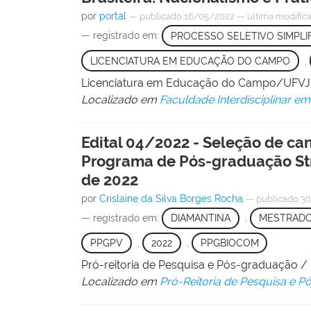
por
portal
—
publicado
16/05/2022
—
última modific
— registrado em:
PROCESSO SELETIVO SIMPLI
LICENCIATURA EM EDUCAÇÃO DO CAMPO
,
Licenciatura em Educação do Campo/UFV
Localizado em
Faculdade Interdisciplinar 
Edital 04/2022 - Seleção de ca
Programa de Pós-graduação Str
de 2022
por
Crislaine da Silva Borges Rocha
—
publicado
30
— registrado em:
DIAMANTINA
,
MESTRAD
PPGPV
,
2022
,
PPGBIOCOM
Pró-reitoria de Pesquisa e Pós-graduação 
Localizado em
Pró-Reitoria de Pesquisa e 