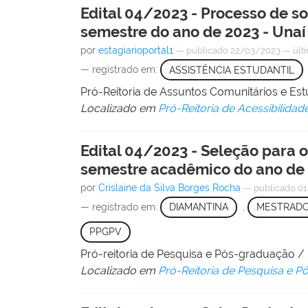
Edital 04/2023 - Processo de s
semestre do ano de 2023 - Unaí
por
estagiarioportal1
—
publicado
22/03/2023
—
últ
— registrado em:
ASSISTÊNCIA ESTUDANTIL
Pró-Reitoria de Assuntos Comunitários e E
Localizado em
Pró-Reitoria de Acessibilidad
Edital 04/2023 - Seleção para
semestre acadêmico do ano de
por
Crislaine da Silva Borges Rocha
—
publicado
01
— registrado em:
DIAMANTINA
,
MESTRAD
PPGPV
Pró-reitoria de Pesquisa e Pós-graduação 
Localizado em
Pró-Reitoria de Pesquisa e 