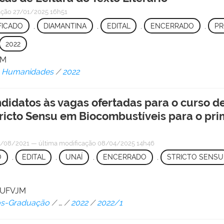
ação
27/01/2025 16h51
FICADO
,
DIAMANTINA
,
EDITAL
,
ENCERRADO
,
PR
2022
JM
em Humanidades
/
2022
ndidatos às vagas ofertadas para o curso 
icto Sensu em Biocombustíveis para o pri
/08/2021
—
última modificação
08/04/2025 14h46
O
,
EDITAL
,
UNAÍ
,
ENCERRADO
,
STRICTO SENSU
/ UFVJM
Pós-Graduação
/
…
/
2022
/
2022/1