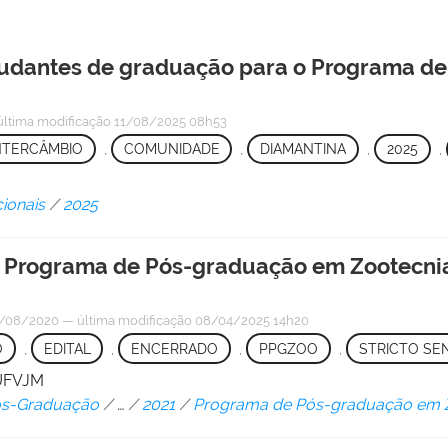
studantes de graduação para o Programa de
última modificação
11/08/2025 08h53
NTERCÂMBIO
,
COMUNIDADE
,
DIAMANTINA
,
2025
,
cionais
/
2025
 o Programa de Pós-graduação em Zootecnia
/08/2020
—
última modificação
08/04/2025 14h20
O
,
EDITAL
,
ENCERRADO
,
PPGZOO
,
STRICTO SE
/UFVJM
Pós-Graduação
/
…
/
2021
/
Programa de Pós-graduação em 