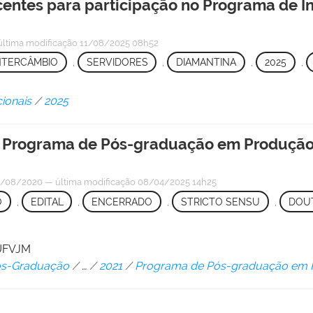
centes para participação no Programa de 
última modificação
11/08/2025 08h52
NTERCÂMBIO
,
SERVIDORES
,
DIAMANTINA
,
2025
,
cionais
/
2025
 o Programa de Pós-graduação em Produção 
/08/2020
—
última modificação
08/04/2025 14h25
O
,
EDITAL
,
ENCERRADO
,
STRICTO SENSU
,
DOU
/UFVJM
Pós-Graduação
/
…
/
2021
/
Programa de Pós-graduação em 