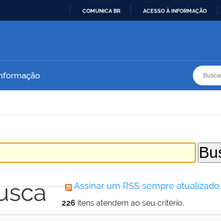
COMUNICA BR
ACESSO À INFORMAÇÃO
IR
PARA
O
CONTEÚDO
Busca
Busca
Informação
usca
Assinar um RSS sempre atualizado
226
itens atendem ao seu critério.