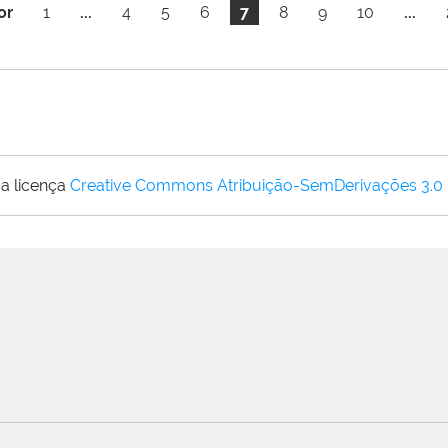
or
1
...
4
5
6
7
8
9
10
...
a licença
Creative Commons Atribuição-SemDerivações 3.0