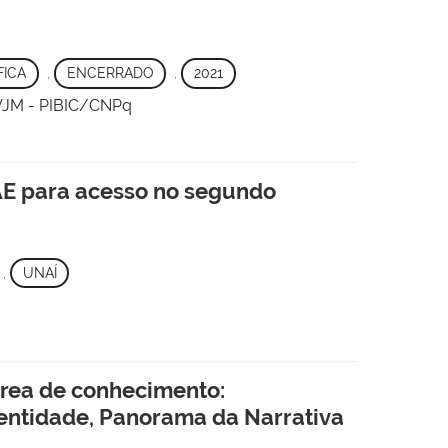
FICA
,
ENCERRADO
,
2021
UFVJM - PIBIC/CNPq
PAE para acesso no segundo
,
UNAÍ
 área de conhecimento:
Identidade, Panorama da Narrativa