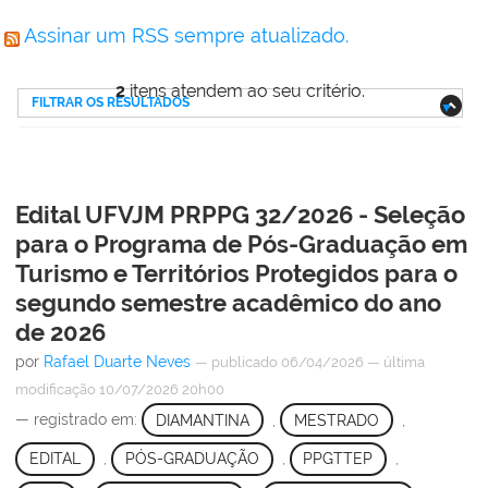
Assinar um RSS sempre atualizado.
2
itens atendem ao seu critério.
FILTRAR OS RESULTADOS
Edital UFVJM PRPPG 32/2026 - Seleção
para o Programa de Pós-Graduação em
Turismo e Territórios Protegidos para o
segundo semestre acadêmico do ano
de 2026
por
Rafael Duarte Neves
—
publicado
06/04/2026
—
última
modificação
10/07/2026 20h00
— registrado em:
DIAMANTINA
,
MESTRADO
,
EDITAL
,
PÓS-GRADUAÇÃO
,
PPGTTEP
,