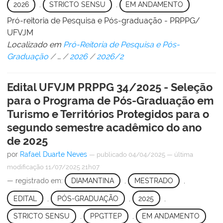
2026
,
STRICTO SENSU
,
EM ANDAMENTO
Pró-reitoria de Pesquisa e Pós-graduação - PRPPG/
UFVJM
Localizado em
Pró-Reitoria de Pesquisa e Pós-
Graduação
/
…
/
2026
/
2026/2
Edital UFVJM PRPPG 34/2025 - Seleção
para o Programa de Pós-Graduação em
Turismo e Territórios Protegidos para o
segundo semestre acadêmico do ano
de 2025
por
Rafael Duarte Neves
—
publicado
04/04/2025
—
última
modificação
11/07/2025 21h07
— registrado em:
DIAMANTINA
,
MESTRADO
,
EDITAL
,
PÓS-GRADUAÇÃO
,
2025
,
STRICTO SENSU
,
PPGTTEP
,
EM ANDAMENTO