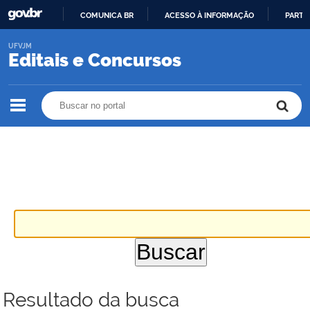
COMUNICA BR
ACESSO À INFORMAÇÃO
PARTI
IR
UFVJM
PARA
Editais e Concursos
O
CONTEÚDO
Buscar no portal
Buscar no portal
Resultado da busca