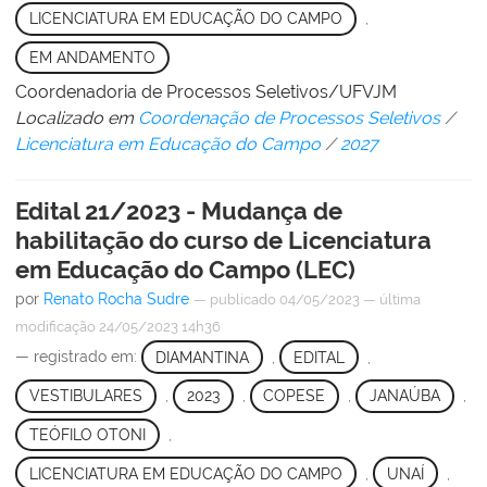
LICENCIATURA EM EDUCAÇÃO DO CAMPO
,
EM ANDAMENTO
Coordenadoria de Processos Seletivos/UFVJM
Localizado em
Coordenação de Processos Seletivos
/
Licenciatura em Educação do Campo
/
2027
Edital 21/2023 - Mudança de
habilitação do curso de Licenciatura
em Educação do Campo (LEC)
por
Renato Rocha Sudre
—
publicado
04/05/2023
—
última
modificação
24/05/2023 14h36
— registrado em:
DIAMANTINA
,
EDITAL
,
VESTIBULARES
,
2023
,
COPESE
,
JANAÚBA
,
TEÓFILO OTONI
,
LICENCIATURA EM EDUCAÇÃO DO CAMPO
,
UNAÍ
,