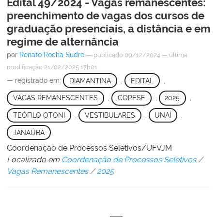
Edital 49/2024 - Vagas remanescentes:
preenchimento de vagas dos cursos de
graduação presenciais, a distância e em
regime de alternância
por
Renato Rocha Sudre
—
publicado
09/12/2024
—
última
modificação
21/02/2025 17h01
— registrado em:
DIAMANTINA
,
EDITAL
,
VAGAS REMANESCENTES
,
COPESE
,
2025
,
TEÓFILO OTONI
,
VESTIBULARES
,
UNAÍ
,
JANAÚBA
Coordenação de Processos Seletivos/UFVJM
Localizado em
Coordenação de Processos Seletivos
/
Vagas Remanescentes
/
2025