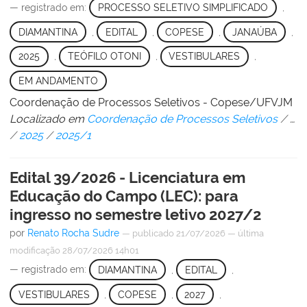
— registrado em:
PROCESSO SELETIVO SIMPLIFICADO
,
DIAMANTINA
,
EDITAL
,
COPESE
,
JANAÚBA
,
2025
,
TEÓFILO OTONI
,
VESTIBULARES
,
EM ANDAMENTO
Coordenação de Processos Seletivos - Copese/UFVJM
Localizado em
Coordenação de Processos Seletivos
/
…
/
2025
/
2025/1
Edital 39/2026 - Licenciatura em
Educação do Campo (LEC): para
ingresso no semestre letivo 2027/2
por
Renato Rocha Sudre
—
publicado
21/07/2026
—
última
modificação
28/07/2026 14h01
— registrado em:
DIAMANTINA
,
EDITAL
,
VESTIBULARES
,
COPESE
,
2027
,