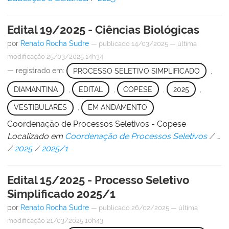
Edital 19/2025 - Ciências Biológicas
por
Renato Rocha Sudre
—
publicado
14/03/2025
—
última
modificação
25/03/2025 14h34
— registrado em:
PROCESSO SELETIVO SIMPLIFICADO
,
DIAMANTINA
,
EDITAL
,
COPESE
,
2025
,
VESTIBULARES
,
EM ANDAMENTO
Coordenação de Processos Seletivos - Copese
Localizado em
Coordenação de Processos Seletivos
/
…
/
2025
/
2025/1
Edital 15/2025 - Processo Seletivo
Simplificado 2025/1
por
Renato Rocha Sudre
—
publicado
26/02/2025
—
última
modificação
21/03/2025 10h43