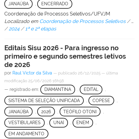
JANAÚBA
,
ENCERRADO
Coordenação de Processos Seletivos/UFVJM
Localizado em
Coordenação de Processos Seletivos
/
…
/
2024
/
1ª e 2ª etapas
Editais Sisu 2026 - Para ingresso no
primeiro e segundo semestres letivos
de 2026
por
Raul Victor da Silva
—
publicado
26/12/2025
—
última
modificação
25/06/2026 16h56
— registrado em:
DIAMANTINA
,
EDITAL
,
SISTEMA DE SELEÇÃO UNIFICADA
,
COPESE
,
JANAÚBA
,
2026
,
TEÓFILO OTONI
,
VESTIBULARES
,
UNAÍ
,
ENEM
,
EM ANDAMENTO