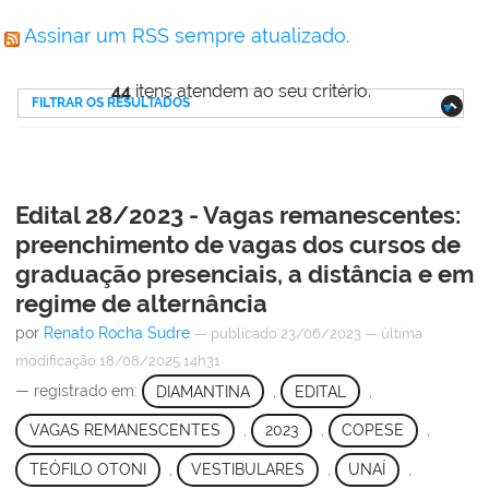
Assinar um RSS sempre atualizado.
44
itens atendem ao seu critério.
FILTRAR OS RESULTADOS
Edital 28/2023 - Vagas remanescentes:
preenchimento de vagas dos cursos de
graduação presenciais, a distância e em
regime de alternância
por
Renato Rocha Sudre
—
publicado
23/06/2023
—
última
modificação
18/08/2025 14h31
— registrado em:
DIAMANTINA
,
EDITAL
,
VAGAS REMANESCENTES
,
2023
,
COPESE
,
TEÓFILO OTONI
,
VESTIBULARES
,
UNAÍ
,