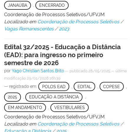
JANAÚBA
,
ENCERRADO
Coordenação de Processos Seletivos/UFVJM
Localizado em
Coordenação de Processos Seletivos
/
Vagas Remanescentes
/
2023
Edital 32/2025 - Educação a Distância
(EAD): para ingresso no primeiro
semestre de 2026
por
Yago Christian Santos Brito
—
publicado
28/05/2025
—
última
modificação
29/01/2026 16h39
— registrado em:
POLOS EAD
,
EDITAL
,
COPESE
,
2025
,
EDUCAÇÃO A DISTÂNCIA
,
EM ANDAMENTO
,
VESTIBULARES
Coordenação de Processos Seletivos/UFVJM
Localizado em
Coordenação de Processos Seletivos
/
Educação a Distância
/
2025