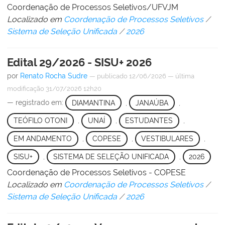
Coordenação de Processos Seletivos/UFVJM
Localizado em
Coordenação de Processos Seletivos
/
Sistema de Seleção Unificada
/
2026
Edital 29/2026 - SISU+ 2026
por
Renato Rocha Sudre
—
publicado
12/06/2026
—
última
modificação
31/07/2026 12h20
— registrado em:
DIAMANTINA
,
JANAÚBA
,
TEÓFILO OTONI
,
UNAÍ
,
ESTUDANTES
,
EM ANDAMENTO
,
COPESE
,
VESTIBULARES
,
SISU+
,
SISTEMA DE SELEÇÃO UNIFICADA
,
2026
Coordenação de Processos Seletivos - COPESE
Localizado em
Coordenação de Processos Seletivos
/
Sistema de Seleção Unificada
/
2026