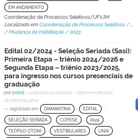
EM ANDAMENTO
Coordenação de Processos Seletivos/UFVJM
Localizado em
Coordenação de Processos Seletivos
/
…
/
Mudança de Habilitação
/
2023
Edital 02/2024 - Seleção Seriada (Sasi):
Primeira Etapa – triênio 2024/2026 e
Segunda Etapa – triênio 2023/2025,
para ingresso nos cursos presenciais de
graduação
por
portal
—
publicado
11/04/2024
—
última modificação
18/08/2025 14h12
— registrado em:
DIAMANTINA
,
EDITAL
,
SELEÇÃO SERIADA
,
COPESE
,
2024
,
TEÓFILO OTONI
,
VESTIBULARES
,
UNAÍ
,