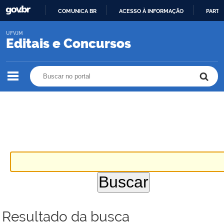
COMUNICA BR
ACESSO À INFORMAÇÃO
PARTI
IR
UFVJM
PARA
Editais e Concursos
O
CONTEÚDO
Buscar no portal
Buscar no portal
Resultado da busca