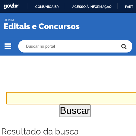
COMUNICA BR
ACESSO À INFORMAÇÃO
PARTI
IR
UFVJM
PARA
Editais e Concursos
O
CONTEÚDO
Buscar no portal
Buscar no portal
Resultado da busca