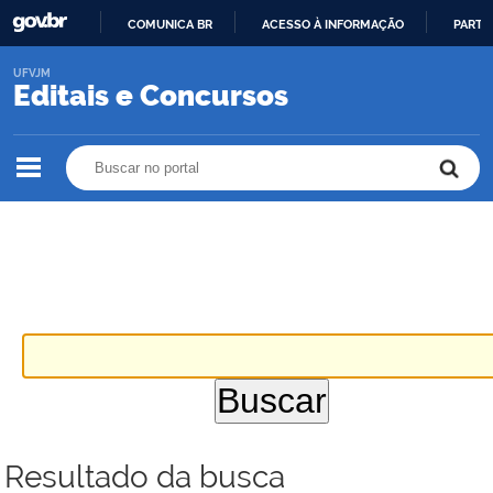
COMUNICA BR
ACESSO À INFORMAÇÃO
PARTI
IR
UFVJM
PARA
Editais e Concursos
O
CONTEÚDO
Buscar no portal
Buscar no portal
Resultado da busca