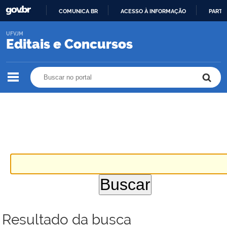
COMUNICA BR
ACESSO À INFORMAÇÃO
PARTI
IR
UFVJM
PARA
Editais e Concursos
O
CONTEÚDO
Buscar no portal
Buscar no portal
Resultado da busca