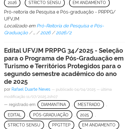
2026
,
STRICTO SENSU
,
EM ANDAMENTO
Pró-reitoria de Pesquisa e Pós-graduação - PRPPG/
UFVJM
Localizado em
Pró-Reitoria de Pesquisa e Pós-
Graduação
/
…
/
2026
/
2026/2
Edital UFVJM PRPPG 34/2025 - Seleção
para o Programa de Pós-Graduação em
Turismo e Territórios Protegidos para o
segundo semestre acadêmico do ano
de 2025
por
Rafael Duarte Neves
—
publicado
04/04/2025
—
última
modificação
11/07/2025 21h07
— registrado em:
DIAMANTINA
,
MESTRADO
,
EDITAL
,
PÓS-GRADUAÇÃO
,
2025
,
STRICTO SENSU
,
PPGTTEP
,
EM ANDAMENTO