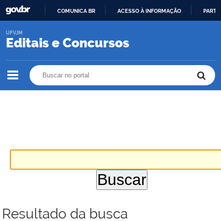
COMUNICA BR
ACESSO À INFORMAÇÃO
PARTI
IR
UFVJM
PARA
Editais e Concursos
O
CONTEÚDO
Buscar no portal
Buscar no portal
Resultado da busca