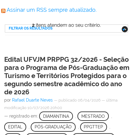
Assinar um RSS sempre atualizado.
2
itens atendem ao seu critério.
FILTRAR OS RESULTADOS
Edital UFVJM PRPPG 32/2026 - Seleção
para o Programa de Pós-Graduação em
Turismo e Territórios Protegidos para o
segundo semestre acadêmico do ano
de 2026
por
Rafael Duarte Neves
—
publicado
06/04/2026
—
última
modificação
10/07/2026 20h00
— registrado em:
DIAMANTINA
,
MESTRADO
,
EDITAL
,
PÓS-GRADUAÇÃO
,
PPGTTEP
,