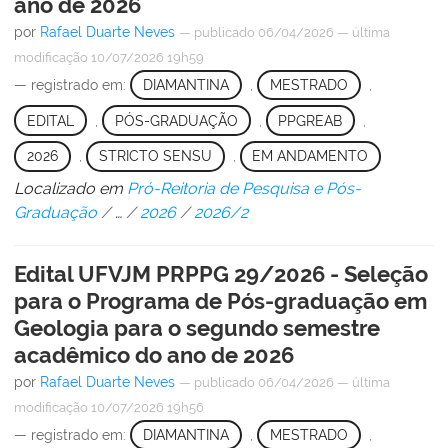
ano de 2026
por
Rafael Duarte Neves
—
publicado
06/04/2026
—
última
modificação
10/07/2026 19h59
— registrado em:
DIAMANTINA
,
MESTRADO
,
EDITAL
,
PÓS-GRADUAÇÃO
,
PPGREAB
,
2026
,
STRICTO SENSU
,
EM ANDAMENTO
Localizado em
Pró-Reitoria de Pesquisa e Pós-
Graduação
/
…
/
2026
/
2026/2
Edital UFVJM PRPPG 29/2026 - Seleção
para o Programa de Pós-graduação em
Geologia para o segundo semestre
acadêmico do ano de 2026
por
Rafael Duarte Neves
—
publicado
06/04/2026
—
última
modificação
10/07/2026 19h56
— registrado em:
DIAMANTINA
,
MESTRADO
,