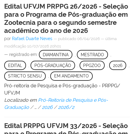
Edital UFVJM PRPPG 26/2026 - Seleção
para o Programa de Pós-graduação em
Zootecnia para o segundo semestre
acadêmico do ano de 2026
por
Rafael Duarte Neves
—
publicado
06/04/2026
—
última
modificação
10/07/2026 20h01
— registrado em:
DIAMANTINA
,
MESTRADO
,
EDITAL
,
PÓS-GRADUAÇÃO
,
PPGZOO
,
2026
,
STRICTO SENSU
,
EM ANDAMENTO
Pró-reitoria de Pesquisa e Pós-graduação - PRPPG/
UFVJM
Localizado em
Pró-Reitoria de Pesquisa e Pós-
Graduação
/
…
/
2026
/
2026/2
Edital PRPPG UFVJM 33/2026 - Seleção
para o Programa de Pós-graduação em