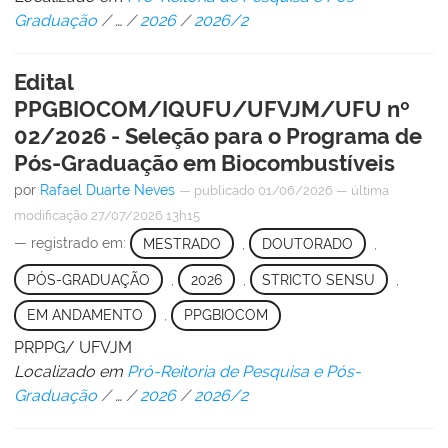
Graduação
/
…
/
2026
/
2026/2
Edital
PPGBIOCOM/IQUFU/UFVJM/UFU nº
02/2026 - Seleção para o Programa de
Pós-Graduação em Biocombustíveis
por
Rafael Duarte Neves
—
publicado
01/06/2026
—
última
modificação
27/07/2026 13h15
— registrado em:
MESTRADO
,
DOUTORADO
,
PÓS-GRADUAÇÃO
,
2026
,
STRICTO SENSU
,
EM ANDAMENTO
,
PPGBIOCOM
PRPPG/ UFVJM
Localizado em
Pró-Reitoria de Pesquisa e Pós-
Graduação
/
…
/
2026
/
2026/2