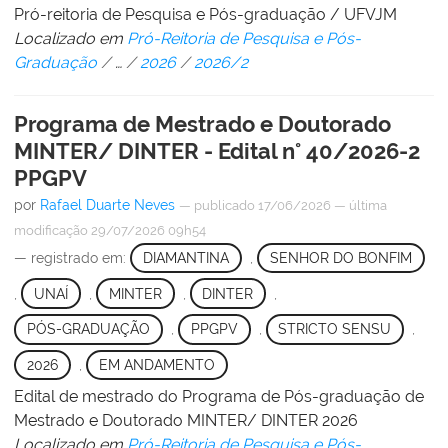
Pró-reitoria de Pesquisa e Pós-graduação / UFVJM
Localizado em
Pró-Reitoria de Pesquisa e Pós-
Graduação
/
…
/
2026
/
2026/2
Programa de Mestrado e Doutorado
MINTER/ DINTER - Edital n° 40/2026-2
PPGPV
por
Rafael Duarte Neves
—
publicado
17/06/2026
—
última
modificação
29/07/2026 09h54
— registrado em:
DIAMANTINA
,
SENHOR DO BONFIM
,
UNAÍ
,
MINTER
,
DINTER
,
PÓS-GRADUAÇÃO
,
PPGPV
,
STRICTO SENSU
,
2026
,
EM ANDAMENTO
Edital de mestrado do Programa de Pós-graduação de
Mestrado e Doutorado MINTER/ DINTER 2026
Localizado em
Pró-Reitoria de Pesquisa e Pós-