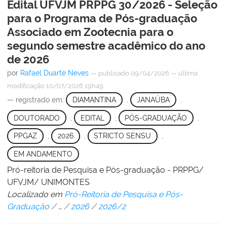
Edital UFVJM PRPPG 30/2026 - Seleção
para o Programa de Pós-graduação
Associado em Zootecnia para o
segundo semestre acadêmico do ano
de 2026
por
Rafael Duarte Neves
—
publicado
09/04/2026
—
última
modificação
10/07/2026 19h49
— registrado em:
DIAMANTINA
,
JANAÚBA
,
DOUTORADO
,
EDITAL
,
PÓS-GRADUAÇÃO
,
PPGAZ
,
2026
,
STRICTO SENSU
,
EM ANDAMENTO
Pró-reitoria de Pesquisa e Pós-graduação - PRPPG/
UFVJM/ UNIMONTES
Localizado em
Pró-Reitoria de Pesquisa e Pós-
Graduação
/
…
/
2026
/
2026/2