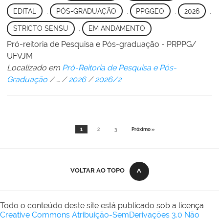
EDITAL
,
PÓS-GRADUAÇÃO
,
PPGGEO
,
2026
,
STRICTO SENSU
,
EM ANDAMENTO
Pró-reitoria de Pesquisa e Pós-graduação - PRPPG/
UFVJM
Localizado em
Pró-Reitoria de Pesquisa e Pós-
Graduação
/
…
/
2026
/
2026/2
1
2
3
Próximo »
VOLTAR AO TOPO
Todo o conteúdo deste site está publicado sob a licença
Creative Commons Atribuição-SemDerivações 3.0 Não