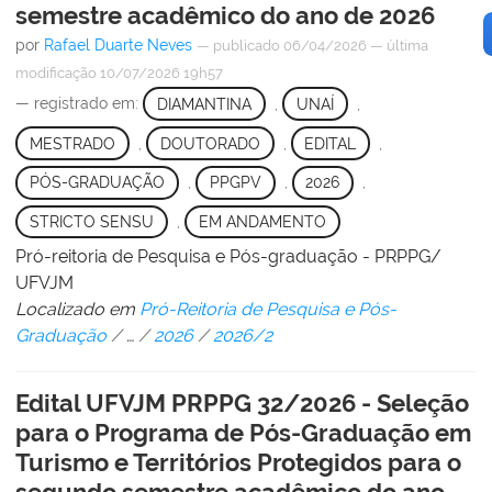
semestre acadêmico do ano de 2026
por
Rafael Duarte Neves
—
publicado
06/04/2026
—
última
modificação
10/07/2026 19h57
— registrado em:
DIAMANTINA
,
UNAÍ
,
MESTRADO
,
DOUTORADO
,
EDITAL
,
PÓS-GRADUAÇÃO
,
PPGPV
,
2026
,
STRICTO SENSU
,
EM ANDAMENTO
Pró-reitoria de Pesquisa e Pós-graduação - PRPPG/
UFVJM
Localizado em
Pró-Reitoria de Pesquisa e Pós-
Graduação
/
…
/
2026
/
2026/2
Edital UFVJM PRPPG 32/2026 - Seleção
para o Programa de Pós-Graduação em
Turismo e Territórios Protegidos para o