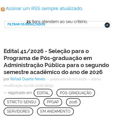
Assinar um RSS sempre atualizado.
21
itens atendem ao seu critério.
FILTRAR OS RESULTADOS
Edital 41/2026 - Seleção para o
Programa de Pós-graduação em
Administração Pública para o segundo
semestre acadêmico do ano de 2026
por
Rafael Duarte Neves
—
publicado
06/07/2026
—
última
modificação
04/08/2026 16h54
— registrado em:
EDITAL
,
PÓS-GRADUAÇÃO
,
STRICTO SENSU
,
PPGAP
,
2026
,
SERVIDORES
,
EM ANDAMENTO