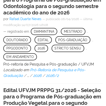
Odontologia para o segundo semestre
acadêmico do ano de 2026
por
Rafael Duarte Neves
—
publicado
06/04/2026
—
última
modificação
14/07/2026 12h08
— registrado em:
DIAMANTINA
,
MESTRADO
,
DOUTORADO
,
EDITAL
,
PÓS-GRADUAÇÃO
,
PPGODONTO
,
2026
,
STRICTO SENSU
,
EM ANDAMENTO
Pró-reitoria de Pesquisa e Pós-graduação / UFVJM
Localizado em
Pró-Reitoria de Pesquisa e Pós-
Graduação
/
…
/
2026
/
2026/2
Edital UFVJM PRPPG 31/2026 - Seleção
para o Programa de Pós-graduação em
Produção Vegetal para o segundo