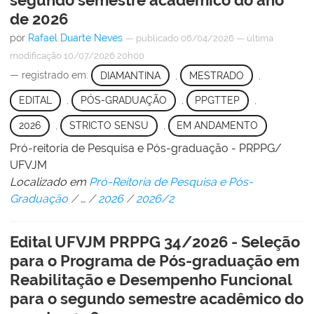
segundo semestre acadêmico do ano
de 2026
por
Rafael Duarte Neves
—
publicado
06/04/2026
—
última
modificação
10/07/2026 20h00
— registrado em:
DIAMANTINA
,
MESTRADO
,
EDITAL
,
PÓS-GRADUAÇÃO
,
PPGTTEP
,
2026
,
STRICTO SENSU
,
EM ANDAMENTO
Pró-reitoria de Pesquisa e Pós-graduação - PRPPG/
UFVJM
Localizado em
Pró-Reitoria de Pesquisa e Pós-
Graduação
/
…
/
2026
/
2026/2
Edital UFVJM PRPPG 34/2026 - Seleção
para o Programa de Pós-graduação em
Reabilitação e Desempenho Funcional
para o segundo semestre acadêmico do