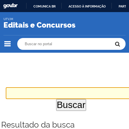
COMUNICA BR
ACESSO À INFORMAÇÃO
PARTI
IR
UFVJM
PARA
Editais e Concursos
O
CONTEÚDO
Buscar no portal
Buscar no portal
Resultado da busca